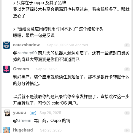
> 只存在于 oppo 及其子品牌
我以为蓝绿技术共享会把漏洞也共享过来，看来我想多了。那就
放心了
> “留给恶意应用的利用时间不多了” 这个结论不对
嗯嗯，最后一句是反讽
catazshadow
Sep 28, 2025 via Android
41
@
zachary99
前几天的机器人漏洞别忘了，还有一些被封口费买
掉的奇耻大辱漏洞是你们不知道而已
Greenm
Sep 28, 2025
42
利好黑产，装个应用就能读任意短信了，那不是银行卡转账什么
的分分钟搞定。
以后就不是读取你的通讯录给你全家发裸照了，直接跳过这一步
开始转账了，可怜的 colorOS 用户。
yuuou
Sep 28, 2025
OP
43
@
Greenm
骂厂商，Oppo 的锅
Hugehard
Sep 28, 2025
44