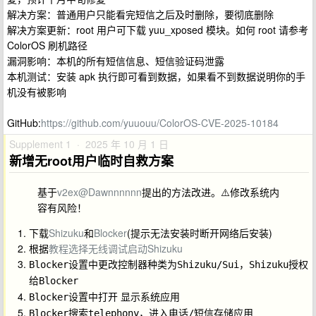
解决方案：普通用户只能看完短信之后及时删除，要彻底删除
解决方案更新：root 用户可下载 yuu_xposed 模块。如何 root 请参考
ColorOS 刷机路径
漏洞影响：本机的所有短信信息、短信验证码泄露
本机测试：安装 apk 执行即可看到数据，如果看不到数据说明你的手
机没有被影响
GitHub:
https://github.com/yuuouu/ColorOS-CVE-2025-10184
Supplement 1 · 2025 年 10 月 1 日
新增无root用户临时自救方案
基于
v2ex@Dawnnnnnn
提出的方法改进。⚠️修改系统内
容有风险！
下载
Shizuku
和
Blocker
(提示无法安装时断开网络后安装)
根据
教程选择无线调试启动Shizuku
设置中更改
为
，
授权
Blocker
控制器种类
Shizuku/Sui
Shizuku
给
Blocker
设置中打开
Blocker
显示系统应用
搜索
，进入
应用
Blocker
telephony
电话/短信存储