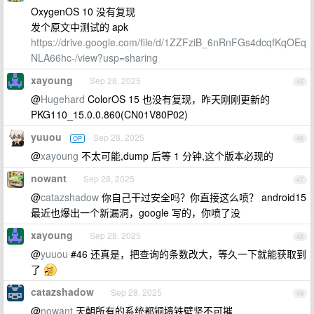
OxygenOS 10 没有复现
发个原文中测试的 apk
https://drive.google.com/file/d/1ZZFziB_6nRnFGs4dcqfKqOEq
NLA66hc-/view?usp=sharing
xayoung
Sep 28, 2025
45
@
Hugehard
ColorOS 15 也没有复现，昨天刚刚更新的
PKG110_15.0.0.860(CN01V80P02)
yuuou
Sep 28, 2025
OP
46
@
xayoung
不太可能,dump 后等 1 分钟,这个版本必现的
nowant
Sep 28, 2025
47
@
catazshadow
你自己干过安全吗？你直接这么喷？ android15
最近也爆出一个新漏洞，google 写的，你喷了没
xayoung
Sep 28, 2025
48
@
yuuou
#46 还真是，把查询的条数改大，等久一下就能获取到
了
catazshadow
Sep 28, 2025
49
@
nowant
天朝所有的系统都铜墙铁壁坚不可摧