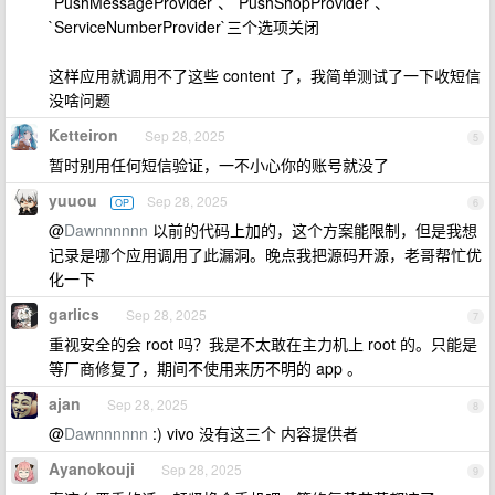
`PushMessageProvider`、`PushShopProvider`、
`ServiceNumberProvider`三个选项关闭
这样应用就调用不了这些 content 了，我简单测试了一下收短信
没啥问题
Ketteiron
Sep 28, 2025
5
暂时别用任何短信验证，一不小心你的账号就没了
yuuou
Sep 28, 2025
OP
6
@
Dawnnnnnn
以前的代码上加的，这个方案能限制，但是我想
记录是哪个应用调用了此漏洞。晚点我把源码开源，老哥帮忙优
化一下
garlics
Sep 28, 2025
7
重视安全的会 root 吗？我是不太敢在主力机上 root 的。只能是
等厂商修复了，期间不使用来历不明的 app 。
ajan
Sep 28, 2025
8
@
Dawnnnnnn
:) vivo 没有这三个 内容提供者
Ayanokouji
Sep 28, 2025
9