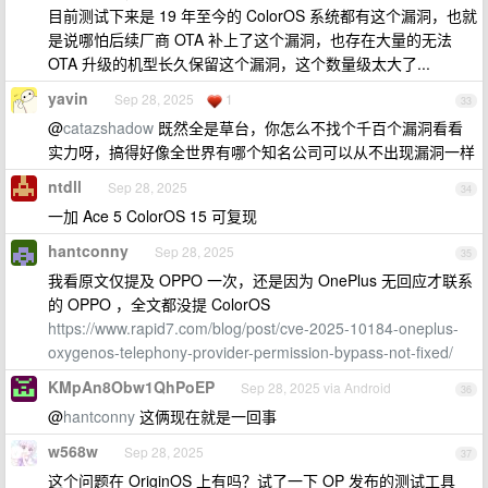
目前测试下来是 19 年至今的 ColorOS 系统都有这个漏洞，也就
是说哪怕后续厂商 OTA 补上了这个漏洞，也存在大量的无法
OTA 升级的机型长久保留这个漏洞，这个数量级太大了...
yavin
Sep 28, 2025
1
33
@
catazshadow
既然全是草台，你怎么不找个千百个漏洞看看
实力呀，搞得好像全世界有哪个知名公司可以从不出现漏洞一样
ntdll
Sep 28, 2025
34
一加 Ace 5 ColorOS 15 可复现
hantconny
Sep 28, 2025
35
我看原文仅提及 OPPO 一次，还是因为 OnePlus 无回应才联系
的 OPPO ，全文都没提 ColorOS
https://www.rapid7.com/blog/post/cve-2025-10184-oneplus-
oxygenos-telephony-provider-permission-bypass-not-fixed/
KMpAn8Obw1QhPoEP
Sep 28, 2025 via Android
36
@
hantconny
这俩现在就是一回事
w568w
Sep 28, 2025
37
这个问题在 OriginOS 上有吗？试了一下 OP 发布的测试工具