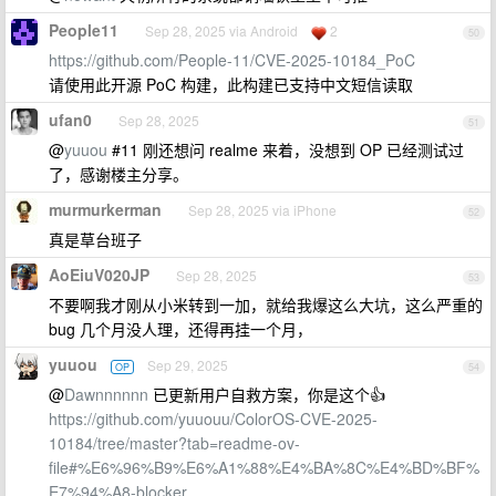
People11
Sep 28, 2025 via Android
2
50
https://github.com/People-11/CVE-2025-10184_PoC
请使用此开源 PoC 构建，此构建已支持中文短信读取
ufan0
Sep 28, 2025
51
@
yuuou
#11 刚还想问 realme 来着，没想到 OP 已经测试过
了，感谢楼主分享。
murmurkerman
Sep 28, 2025 via iPhone
52
真是草台班子
AoEiuV020JP
Sep 28, 2025
53
不要啊我才刚从小米转到一加，就给我爆这么大坑，这么严重的
bug 几个月没人理，还得再挂一个月，
yuuou
Sep 29, 2025
OP
54
@
Dawnnnnnn
已更新用户自救方案，你是这个👍
https://github.com/yuuouu/ColorOS-CVE-2025-
10184/tree/master?tab=readme-ov-
file#%E6%96%B9%E6%A1%88%E4%BA%8C%E4%BD%BF%
E7%94%A8-blocker