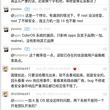
真这么严重的话，赶紧换个手机吧，等修复黄花菜都凉了
yuuou
Sep 28, 2025
OP
10
@
garlics
这是一个悖论，有漏洞的情况下，不 root 没法修复，
root 了不够安全... 我主力机一加 13 也不敢 root
yuuou
Sep 28, 2025
OP
11
@
ajan
ColorOS 系统的漏洞，只影响 oppo 及其子品牌(一加、
realme)，没有影响其它品牌
yuuou
Sep 28, 2025
OP
12
@
Ketteiron
这个概率低一点，读取已存在的信息做用户画像概
率高点。
droidmax61
Sep 28, 2025 via Android
1
13
国情如此，只要没给曝光出来，就不会重视起来，就是安全的。
回头看看 vivo 快应用事件；看看某些路由器厂商，bug 不修或
者安全事件响应严重滞后都已经见怪不怪了。
droidmax61
Sep 28, 2025 via Android
14
@
yuuou
一加 6 氢 OS 就没这样的问题，两个系统不是同一个
开发团队开发的？