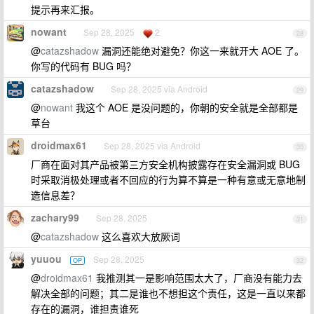
提示再来汇报。
nowant
Sep 28, 2025
2
28
@
catazshadow
漏洞还能绝对避免？你这一来就开大 AOE 了。
你写的代码有 BUG 吗？
catazshadow
Sep 28, 2025 via Android
29
@
nowant
我这个 AOE 是没问题的，你朝的安全就是全部都是
草台
droidmax61
Sep 28, 2025 via Android
30
厂商在面对其产品被第三方安全机构披露存在安全漏洞或 BUG
时采取消极处理或者不回应的行为算不算是一种有意或无意地制
造信息差？
zachary99
Sep 28, 2025
31
@
catazshadow
这么喜欢大放厥词
yuuou
Sep 28, 2025
OP
32
@
droidmax61
我推测其一是影响范围太大了，厂商没有能力去
解决全部的问题；其二是谁也不想担这个责任，这是一直以来都
存在的漏洞，谁担责谁死