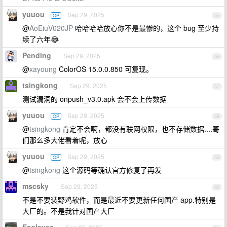
yuuou
Sep 29, 2025
OP
55
@
AoEiuV020JP
哈哈哈哈放心你不是最惨的，这个 bug 至少持
续了六年😂
Pending
Sep 29, 2025
56
@
xayoung
ColorOS 15.0.0.850 可复现。
tsingkong
Sep 29, 2025
57
测试漏洞的 onpush_v3.0.apk 会不会上传数据
yuuou
Sep 29, 2025
OP
58
@
tsingkong
肯定不会啊，都没有联网权限，也不存储数据....哥
们那么多大佬看着呢，放心
yuuou
Sep 29, 2025
OP
59
@
tsingkong
这个源码等确认官方修复了再发
mscsky
Sep 29, 2025
60
不是不要装野鸡软件，而是最近不要更新任何国产 app.特别是
大厂的。不是我针对国产大厂