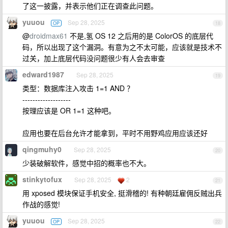
了这一披露，并表示他们正在调查此问题。
yuuou
Sep 28, 2025
OP
18
@
droidmax61
不是,氢 OS 12 之后用的是 ColorOS 的底层代
码，所以出现了这个漏洞。有意为之不太可能，应该就是技术不
过关，加上底层代码没问题很少有人会去审查
edward1987
Sep 28, 2025
19
类型：数据库注入攻击 1=1 AND ？
-------------------
按理应该是 OR 1=1 这种吧。
应用也要在后台允许才能拿到，平时不用野鸡应用应该还好
qingmuhy0
Sep 28, 2025
20
少装破解软件，感觉中招的概率也不大。
stinkytofux
Sep 28, 2025
2
21
用 xposed 模块保证手机安全, 挺滑稽的! 有种朝廷雇佣反贼出兵
作战的感觉!
yuuou
Sep 28, 2025
OP
22