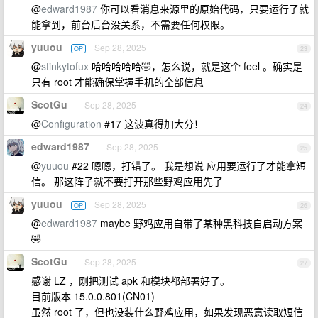
@
edward1987
你可以看消息来源里的原始代码，只要运行了就
能拿到，前台后台没关系，不需要任何权限。
yuuou
Sep 28, 2025
OP
23
@
stinkytofux
哈哈哈哈哈🤣，怎么说，就是这个 feel 。确实是
只有 root 才能确保掌握手机的全部信息
ScotGu
Sep 28, 2025
24
@
Configuration
#17 这波真得加大分！
edward1987
Sep 28, 2025
25
@
yuuou
#22 嗯嗯，打错了。 我是想说 应用要运行了才能拿短
信。 那这阵子就不要打开那些野鸡应用先了
yuuou
Sep 28, 2025
OP
26
@
edward1987
maybe 野鸡应用自带了某种黑科技自启动方案
🤣
ScotGu
Sep 28, 2025
27
感谢 LZ ，刚把测试 apk 和模块都部署好了。
目前版本 15.0.0.801(CN01)
虽然 root 了，但也没装什么野鸡应用，如果发现恶意读取短信