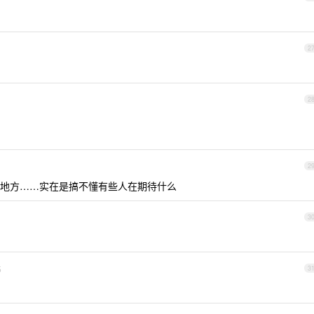
2
2
2
地方……实在是搞不懂有些人在期待什么
3
5
3