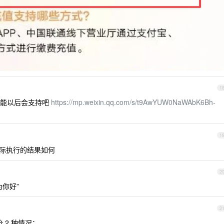
1
可能以后会支持吧
https://mp.weixin.qq.com/s/t9AwYUW0NaWAbK6Bh-
1
际执行的结果如何
2
你好”
2
 2 种情况：