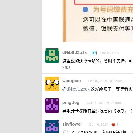
dNib9U2o8x
Oct 16, 2025
OP
这里说的还挺清楚的，暂时不支持，
9fiQ
wangpao
Oct 16, 2025 via iPhone
@
dNib9U2o8x
这就麻烦了，等等看实
pingdog
Oct 16, 2025 via Android
异地开卡参照有些只发省内的限制，“为
skyflower
1
Oct 16, 2025
我问了 10010 客服，客服明确回复，分