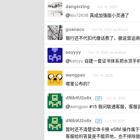
dangerzing
Oct 16, 2025
@
leo72638
真成加强版小灵通了
guanaco
Oct 16, 2025 via iPhone
银行还不代扣代缴话费了，据说营运商
soyyyy
Oct 16, 2025 via Android
@
katoyu
自建一套证书体系把水货手机卡
wangpao
Oct 16, 2025
哪里公布的？
dNib9U2o8x
Oct 16, 2025
OP
@
wangpao
#15 我问联通客服，客服
dNib9U2o8x
Oct 16, 2025
OP
暂时还不清楚实体卡换 eSIM 操作
客服给的答复是不能异地，也不排除我问