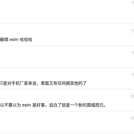
 esim 哈哈哈
便，只是对手机厂家来说，里面又有空间搞其他的了
1
不要以为 esim 是好事，说白了就是一个新的围城而已。
1