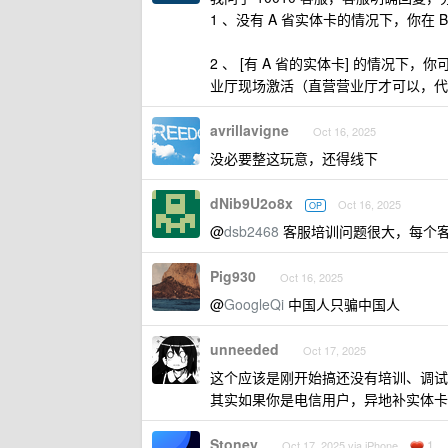
1 、没有 A 省实体卡的情况下，你在 B 省
2 、 [有 A 省的实体卡] 的情况下，你
业厅现场激活（直营营业厅才可以，代理点
avrillavigne
Oct 16, 2025
没必要整这玩意，还得线下
dNib9U2o8x
Oct 16, 2025
OP
@
dsb2468
客服培训问题很大，每个
Pig930
Oct 16, 2025
@
GoogleQi
中国人只骗中国人
unneeded
Oct 17, 2025
这个应该是刚开始搞还没有培训、调试
其实如果你是电信用户，异地补实体卡
Stoney
1
Oct 17, 2025 via iPhone