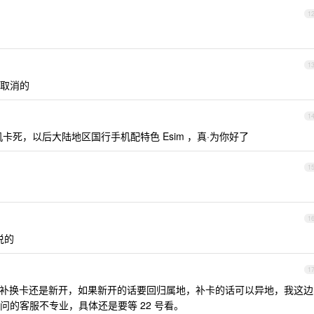
1
1
取消的
1
死，以后大陆地区国行手机配特色 Esim ，真·为你好了
1
1
说的
1
属于补换卡还是新开，如果新开的话要回归属地，补卡的话可以异地，我这边
的客服不专业，具体还是要等 22 号看。