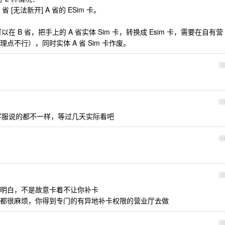
 [无法新开] A 省的 ESim 卡。
可以在 B 省，把手上的 A 省实体 Sim 卡，转换成 Esim 卡，需要在自有营
不行），同时实体 A 省 Sim 卡作废。
2
2
客服说的都不一样，等过几天实际看吧
2
2
明白，不是故意卡着不让你补卡
都很麻烦，你得到专门的有异地补卡权限的营业厅去做
2