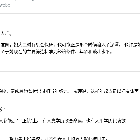
.webp
标人群。
朋友圈，她大二时有机会保研，也可能正是那个时候陷入了泥潭。 也许是
以至于她现在的主要筛选标准为经济条件、年龄和谈吐水平。
样的院校，意味着她曾付出过相当的努力。 按理说，这样的起点足以拥有体面
。
实：
都能走在“正轨”上。 有人靠学历改变命运，也有人用学历包装欲
人——努力考上好学校，并不代表人生的方向就此被固定。