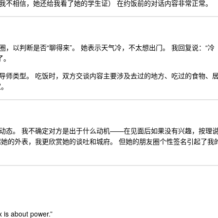
我不相信，她还给我看了她的学生证） 在约饭前的对话内容非常正常。
，以判断是否“聊得来”。 她表示天气冷，不太想出门。 我回复说：“冷
了。
导师类型。 吃饭时，双方交谈内容主要涉及去过的地方、吃过的食物、
家。
动态。 我不确定对方是出于什么动机——在见面后如果没有兴趣，按理
起她的外表，我更欣赏她的谈吐和城府。 但她的朋友圈个性签名引起了我
x is about power.”