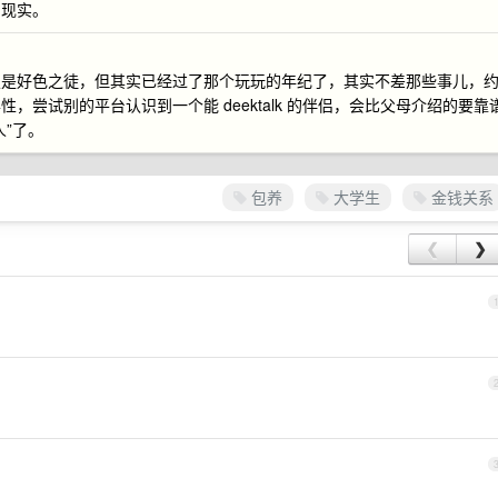
的现实。
定是好色之徒，但其实已经过了那个玩玩的年纪了，其实不差那些事儿，
尝试别的平台认识到一个能 deektalk 的伴侣，会比父母介绍的要靠
”了。
包养
大学生
金钱关系
❮
❯