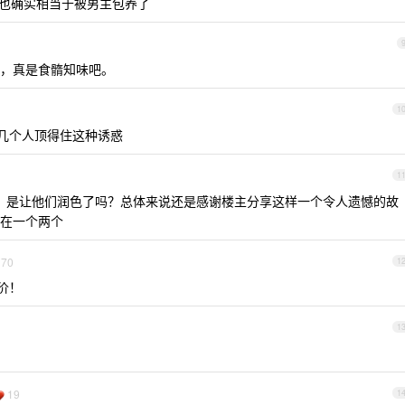
记者也确实相当于被男主包养了
，真是食䯝知味吧。
1
 没几个人顶得住这种诱惑
1
文风，是让他们润色了吗？总体来说还是感谢楼主分享这样一个令人遗憾的故
在一个两个
70
1
 价！
1
19
1