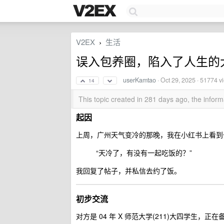
V2EX
生活
›
误入包养圈，陷入了人生的
userKamtao
·
Oct 29, 2025
· 51774 v
14
This topic created in 281 days ago, the info
起因
上周，广州天气变冷的那晚，我在小红书上看到
“天冷了，有没有一起吃饭的？”
我回复了帖子，并私信去约了饭。
初步交流
对方是 04 年 X 师范大学(211)大四学生