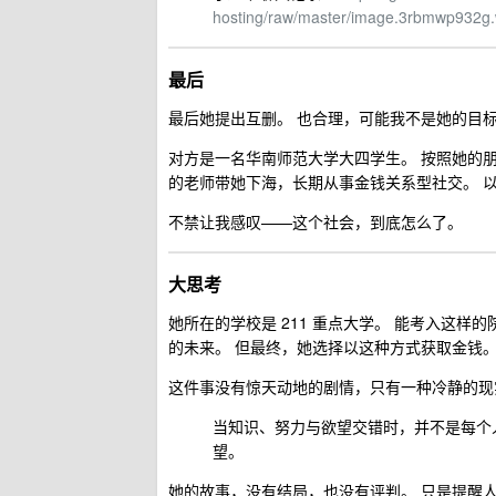
hosting/raw/master/image.3rbmwp932g
最后
最后她提出互删。 也合理，可能我不是她的目
对方是一名华南师范大学大四学生。 按照她的
的老师带她下海，长期从事金钱关系型社交。 
不禁让我感叹——这个社会，到底怎么了。
大思考
她所在的学校是 211 重点大学。 能考入这
的未来。 但最终，她选择以这种方式获取金钱
这件事没有惊天动地的剧情，只有一种冷静的现
当知识、努力与欲望交错时，并不是每个人
望。
她的故事，没有结局，也没有评判。 只是提醒