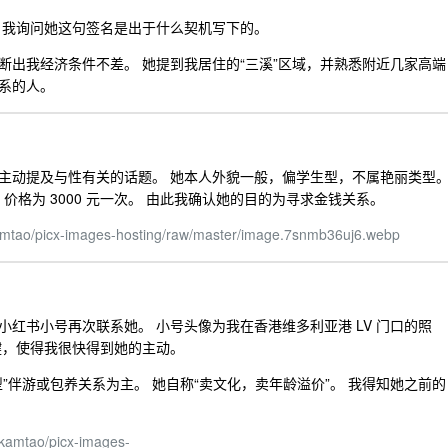
 我询问她这句签名是出于什么契机写下的。
断出我经济条件不差。 她提到我居住的“三溪”区域，并熟悉附近几家高端
关系的人。
主动提及与性有关的话题。 她本人外貌一般，偏学生型，不属艳丽类型
，价格为 3000 元一次。 由此我确认她的目的为寻求金钱关系。
kamtao/picx-images-hosting/raw/master/image.7snmb36uj6.webp
红书小号再次联系她。 小号头像为我在香港维多利亚港 LV 门口的照
键，使得我很快得到她的主动。
”伴游或包养关系为主。 她自称“卖文化，卖年龄溢价”。 我得知她之前的
wkamtao/picx-images-