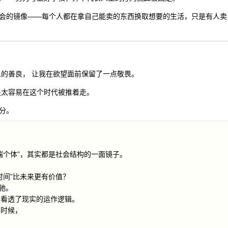
会的镜像——每个人都在拿自己能卖的东西换取想要的生活，只是有人卖
里的善良， 让我在欲望面前保留了一点敬畏。
是太容易在这个时代被推着走。
分。
端个体”，其实都是社会结构的一面镜子。
卖时间”比未来更有价值？
驰。
前看透了现实的运作逻辑。
的时候，