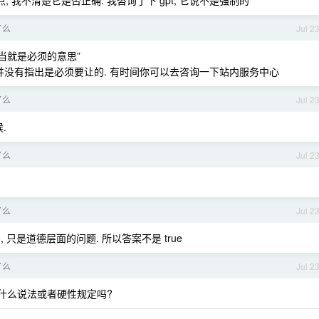
 我不清楚它是否正确. 我咨询了下 gpt, 它说不是强制的
了么
Jul 2
当就是必须的意思”
并没有指出是必须要让的. 有时间你可以去咨询一下站内服务中心
了么
Jul 2
.
了么
Jul 2
了么
Jul 2
只是道德层面的问题. 所以答案不是 true
了么
Jul 2
什么说法或者硬性规定吗?