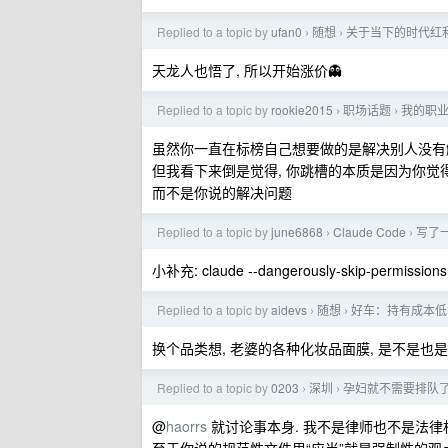
Replied to a topic by
ufan0
随想
关于当下的时代红
›
›
天龙人也悟了, 所以开始涨价👻
Replied to a topic by
rookie2015
职场话题
我的职
›
›
虽然你一直在标榜自己想要做的是解决别人没有
但我看下来倒是觉得, 你跳槽的本质是因为你觉
而不是你说的解决问题
Replied to a topic by
june6868
Claude Code
写了一
›
›
小补充: claude --dangerously-skip-permissi
Replied to a topic by
aidevs
随想
好车：持有成本低
›
›
换个品类想, 老婆的各种化妆品面膜, 是不是也
Replied to a topic by
0203
深圳
孕妇就不需要排队
›
›
@
haorrs
就讨论事本身. 我不是律师也不是法律