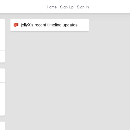
Home
Sign Up
Sign In
jellyX's recent timeline updates