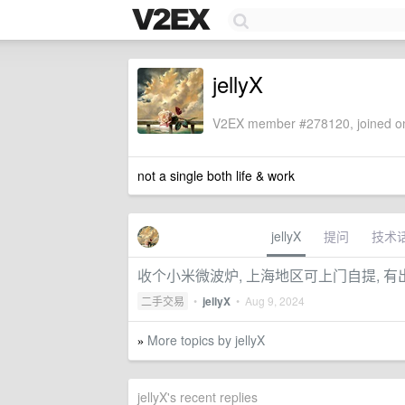
jellyX
V2EX member #278120, joined on
not a single both life & work
jellyX
提问
技术
收个小米微波炉, 上海地区可上门自提, 
二手交易
•
jellyX
•
Aug 9, 2024
More topics by jellyX
»
jellyX's recent replies