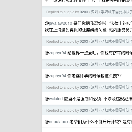
至于你说的规范性文件里“应当”就是强制性的观点,
Replied to a topic by
0203
深圳
孕妇就不需要排队
›
›
@
javalaw2010
哥们你把我逗笑啦. “法律上的应
我在上海遇到类似的让座纠纷问题. 站内服务员
Replied to a topic by
0203
深圳
孕妇就不需要排队
›
›
@
zephyr94
给世界一点爱吧，你也有挤车的时候
Replied to a topic by
0203
深圳
孕妇就不需要排队
›
›
@
zephyr94
你老婆怀孕的时候也这么拽??
Replied to a topic by
0203
深圳
孕妇就不需要排队
›
›
@
weixind
应当不是强制和必须. 不涉及违规犯法, 
Replied to a topic by
0203
深圳
孕妇就不需要排队
›
›
@
nebulabox
老爷们为什么不能斤斤计较? 是有