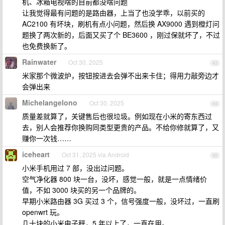
机、冰箱电视啥的目前都没啥问题
让我觉得最有问题的是路由器，上当了也没学乖，以前买的
AC2100 有坏块，刷机有点小问题，然后换 AX9000 遇到橙灯问
题换了两次新的，后面又买了个 BE3600 ，刚过保就坏了，不过
也免费换新了。
Rainwater
Oct 30, 2025
43
米家那个微波炉，按钮按进去会弹不出来卡住；得用力敲旁边才
会弹出来
Michelangelono
Oct 30, 2025
44
质量差就算了，关键售后也很垃圾。例如现在小米的寄东西过
去，别人会推荐你换购同类型更贵的产品。不给你修就算了，又
赚你一次钱……
iceheart
Oct 31, 2025 via Android
45
小米手机用过 7 部，没出过问题。
空气净化器 800 块一台，没坏，感觉一般，就是一点情绪价
值，不如 3000 块买的另一个品牌的。
早期小米路由器 3G 买过 3 个，信号强度一般，没坏过，一直刷
openwrt 玩。
几十块的小米电子秤，5 年以上了，一直在用。