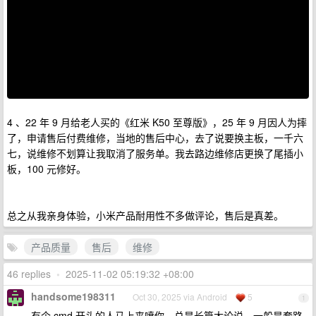
4 、22 年 9 月给老人买的《红米 K50 至尊版》，25 年 9 月因人为摔
了，申请售后付费维修，当地的售后中心，去了说要换主板，一千六
七，说维修不划算让我取消了服务单。我去路边维修店更换了尾插小
板，100 元修好。
总之从我亲身体验，小米产品耐用性不多做评论，售后是真差。
产品质量
售后
维修
46 replies
•
2025-11-02 05:19:32 +08:00
handsome198311
Oct 30, 2025 via Android
5
1
有个 cmd 开头的人马上来喷你，总是长篇大论说，一般是套路