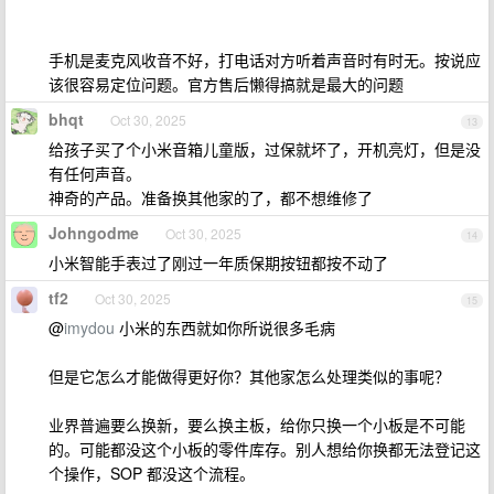
手机是麦克风收音不好，打电话对方听着声音时有时无。按说应
该很容易定位问题。官方售后懒得搞就是最大的问题
bhqt
Oct 30, 2025
13
给孩子买了个小米音箱儿童版，过保就坏了，开机亮灯，但是没
有任何声音。
神奇的产品。准备换其他家的了，都不想维修了
Johngodme
Oct 30, 2025
14
小米智能手表过了刚过一年质保期按钮都按不动了
tf2
Oct 30, 2025
15
@
imydou
小米的东西就如你所说很多毛病
但是它怎么才能做得更好你？其他家怎么处理类似的事呢？
业界普遍要么换新，要么换主板，给你只换一个小板是不可能
的。可能都没这个小板的零件库存。别人想给你换都无法登记这
个操作，SOP 都没这个流程。