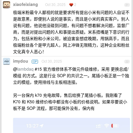
xiaofeixiang
Oct 30, 2025
2
21
极端米粉最令人鄙视的就是要求所有提出小米有问题的人自证不
是故意黑，即便别人说的是事实，而且是小米的真实客户。别人
说有问题，他说他没碰到问题，有问题不想着解决问题，监督厂
商，而是对提出问题的人和事提出质疑。米系捂嘴是下意识的行
为，包括米粉和小米公司，被迫害妄想症晚期，甩锅高手，而且
极端粉丝各个是甲亢超人，网上冲锋无限精力，这种企业和粉丝
文化真令人恶心！
imydou
Oct 30, 2025
OP
22
@
lambdaq
#15 官方维修体系不做元件级维修，采用 更换总成/
模组 的方式。这是行业 SOP 的共识之一。尾插小板正是一个独
立的模组，使用排线与主板相连接。
另一台保内 k70 充电故障，售后给换了尾插小板。我刚看了
K70 和 K50 维修价格中都没有小板的价格说明。如果非要说小
板不是 SOP 流程，那可能保外没有，保内有