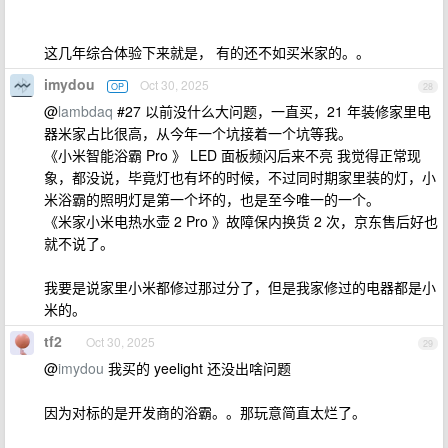
这几年综合体验下来就是， 有的还不如买米家的。。
imydou
Oct 30, 2025
OP
28
@
lambdaq
#27 以前没什么大问题，一直买，21 年装修家里电
器米家占比很高，从今年一个坑接着一个坑等我。
《小米智能浴霸 Pro 》 LED 面板频闪后来不亮 我觉得正常现
象，都没说，毕竟灯也有坏的时候，不过同时期家里装的灯，小
米浴霸的照明灯是第一个坏的，也是至今唯一的一个。
《米家小米电热水壶 2 Pro 》故障保内换货 2 次，京东售后好也
就不说了。
我要是说家里小米都修过那过分了，但是我家修过的电器都是小
米的。
tf2
Oct 30, 2025
29
@
imydou
我买的 yeelight 还没出啥问题
因为对标的是开发商的浴霸。。那玩意简直太烂了。