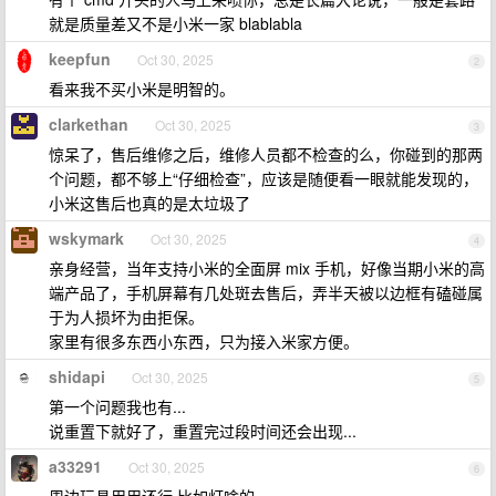
就是质量差又不是小米一家 blablabla
keepfun
Oct 30, 2025
2
看来我不买小米是明智的。
clarkethan
Oct 30, 2025
3
惊呆了，售后维修之后，维修人员都不检查的么，你碰到的那两
个问题，都不够上“仔细检查”，应该是随便看一眼就能发现的，
小米这售后也真的是太垃圾了
wskymark
Oct 30, 2025
4
亲身经营，当年支持小米的全面屏 mix 手机，好像当期小米的高
端产品了，手机屏幕有几处斑去售后，弄半天被以边框有磕碰属
于为人损坏为由拒保。
家里有很多东西小东西，只为接入米家方便。
shidapi
Oct 30, 2025
5
第一个问题我也有...
说重置下就好了，重置完过段时间还会出现...
a33291
Oct 30, 2025
6
周边玩具用用还行,比如灯啥的