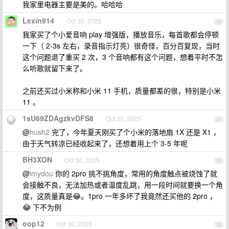
我家里电器主要是美的。哈哈哈
Lexin914
Oct 30, 2025
30
我家买了个小爱音响 play 增强版，播放音乐，每首歌都会停顿
一下（ 2-3s 左右，录音指示灯亮）很奇怪，百分百复现，当时
这个问题退了重买 2 次，3 个音响都有这个问题，想着平时不怎
么听歌就留下来了。
之前还买过小米称和小米 11 手机，质量都差的很，特别是小米
11 。
1sU69ZDAgzkvDFS8
Oct 30, 2025
31
@
hush2
完了，今年夏天刚买了个小米的落地扇 1X 还是 X1 ，
由于天气转凉已经收起来了，还想着用上个 3-5 年呢
BH3XON
Oct 30, 2025
32
@
imydou
你的 2pro 挑不挑角度，常用的角度触点被烧蚀了就
会接触不良，无法加热或者温度乱跳，用一段时间就要换一个角
度，这质量真是😂。1pro 一年多坏了我竟然还买他的 2pro ，
😂 下不为例
oop12
Oct 30, 2025
33