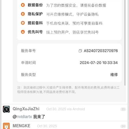
QingXuJiaZhi
Oct 30, 2025 via Android
23
@
nvidiartx
我来了
MENGKE
Oct 30, 2025
24