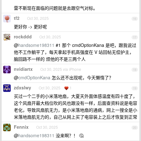
雷不斯现在面临的问题就是去跟空气对标。
tf2
Oct 30, 2025
16
更好你 -> 更好呢
rockddd
Oct 30, 2025
17
@
handsome198311
#1 那个 cmdOptionKana 是吧，跟我说过
他不工作躺平了，每天拿起手机高强度在 V 站回帖无偿护主，
脑回路不一样的 烦他的不是三两个人
nvidiartx
Oct 30, 2025 via iPhone
18
@
cmdOptionKana
怎么还不出现呢，今天懒惰了？
zdxslwy
Oct 30, 2025
1
19
买过一个二手的小米落地扇，大夏天外面体感温度有四十度了，
这个风扇开最大档位吹的风也跟没有一样，后面查资料说是电容
老化，导致风扇肌无力，是小米落地扇的通病，网上一搜全是小
米落地扇肌无力的，自己从网上买了电容装上之后才恢复到正常
Fennix
Oct 30, 2025
20
@
handsome198311
没来啊？！ 🤔