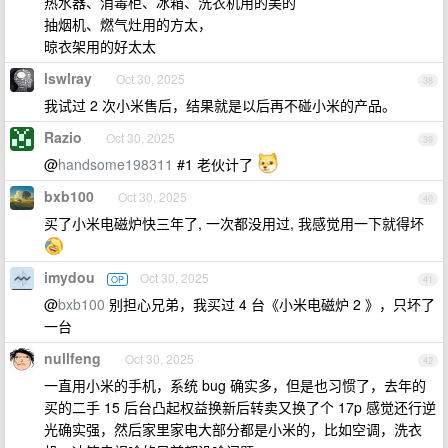
热水器、消毒柜、冰箱、洗衣机用的美的
抽烟机、燃气灶用的方太，
晾衣架用的好太太
lswlray
Oct 30, 2025
38
我试过 2 次小米售后，结果就是以后再不碰小米的产品。
Razio
Oct 30, 2025
39
@
handsome198311
#1 老伙计了
bxb100
Oct 30, 2025
40
买了小米电磁炉快三年了, 一次都没用过, 我感觉用一下就得坏
imydou
Oct 30, 2025
OP
41
@
bxb100
别担心兄弟，我买过 4 台《小米电磁炉 2 》，只坏了
一台
nullfeng
Oct 30, 2025
42
一直用小米的手机，系统 bug 确实多，但是也习惯了，去年的
买的二手 15 后台凸起权益换新后转卖又换了个 17p 感觉还行逆
光确实强，然后家里家电大部分都是小米的，比如空调，洗衣