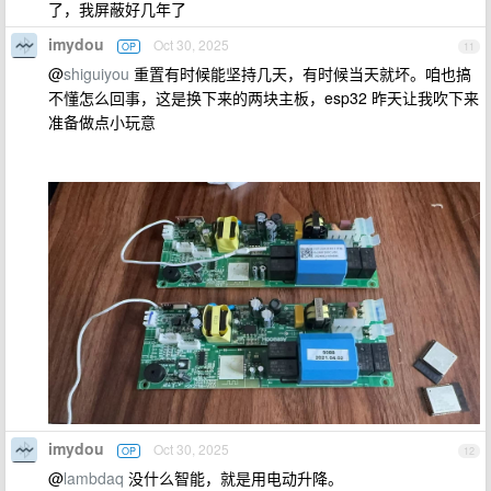
了，我屏蔽好几年了
imydou
Oct 30, 2025
OP
11
@
shiguiyou
重置有时候能坚持几天，有时候当天就坏。咱也搞
不懂怎么回事，这是换下来的两块主板，esp32 昨天让我吹下来
准备做点小玩意
imydou
Oct 30, 2025
OP
12
@
lambdaq
没什么智能，就是用电动升降。