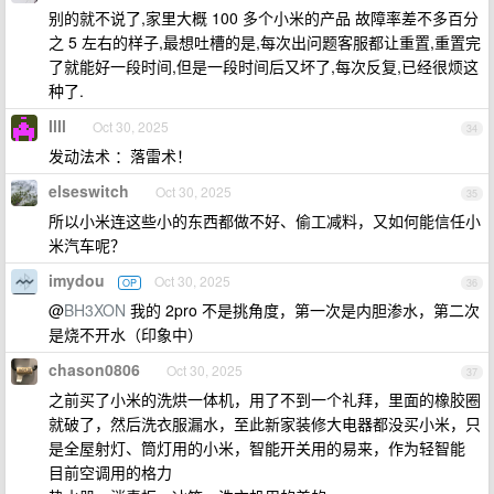
别的就不说了,家里大概 100 多个小米的产品 故障率差不多百分
之 5 左右的样子,最想吐槽的是,每次出问题客服都让重置,重置完
了就能好一段时间,但是一段时间后又坏了,每次反复,已经很烦这
种了.
IlIl
Oct 30, 2025
34
发动法术 ：落雷术！
elseswitch
Oct 30, 2025
35
所以小米连这些小的东西都做不好、偷工减料，又如何能信任小
米汽车呢？
imydou
Oct 30, 2025
OP
36
@
BH3XON
我的 2pro 不是挑角度，第一次是内胆渗水，第二次
是烧不开水（印象中）
chason0806
Oct 30, 2025
37
之前买了小米的洗烘一体机，用了不到一个礼拜，里面的橡胶圈
就破了，然后洗衣服漏水，至此新家装修大电器都没买小米，只
是全屋射灯、筒灯用的小米，智能开关用的易来，作为轻智能
目前空调用的格力