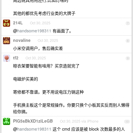
其他的都优先考虑行业类的大牌子
214L
Oct 30, 2025
7
@
handsome198311
有画面了。
novaline
Oct 30, 2025
8
小米空调用户，售后确实差
tf2
Oct 30, 2025
9
晾衣架要智能有啥用？买京造就完了
电磁炉买美的
寄修都不靠谱。更不用说电压力锅这种
手机换主板这个是常规操作。你要只换个小板其实反而别人懒得
给你搞。
PlG5sBkXD1ziLeGB
Oct 30, 2025 via iPhone
10
@
handsome198311
这个 cmd 应该是被 block 次数最多的人