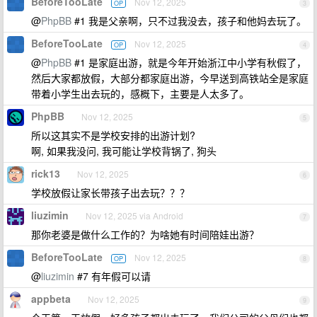
BeforeTooLate
Nov 12, 2025
OP
3
@
PhpBB
#1 我是父亲啊，只不过我没去，孩子和他妈去玩了。
BeforeTooLate
Nov 12, 2025
OP
4
@
PhpBB
#1 是家庭出游，就是今年开始浙江中小学有秋假了，
然后大家都放假，大部分都家庭出游，今早送到高铁站全是家庭
带着小学生出去玩的，感概下，主要是人太多了。
PhpBB
Nov 12, 2025
5
所以这其实不是学校安排的出游计划?
啊, 如果我没问, 我可能让学校背锅了, 狗头
rick13
Nov 12, 2025
6
学校放假让家长带孩子出去玩？？？
liuzimin
Nov 12, 2025 via Android
7
那你老婆是做什么工作的？为啥她有时间陪娃出游？
BeforeTooLate
Nov 12, 2025
OP
8
@
liuzimin
#7 有年假可以请
appbeta
Nov 12, 2025
9