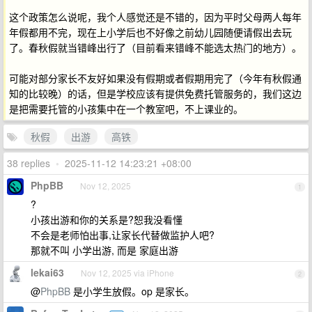
这个政策怎么说呢，我个人感觉还是不错的，因为平时父母两人每年
年假都用不完，现在上小学后也不好像之前幼儿园随便请假出去玩
了。春秋假就当错峰出行了（目前看来错峰不能选太热门的地方）。
可能对部分家长不友好如果没有假期或者假期用完了（今年有秋假通
知的比较晚）的话，但是学校应该有提供免费托管服务的，我们这边
是把需要托管的小孩集中在一个教室吧，不上课业的。
秋假
出游
高铁
38 replies
•
2025-11-12 14:23:21 +08:00
PhpBB
Nov 12, 2025
1
?
小孩出游和你的关系是?恕我没看懂
不会是老师怕出事,让家长代替做监护人吧?
那就不叫 小学出游, 而是 家庭出游
lekai63
Nov 12, 2025 via iPhone
2
@
PhpBB
是小学生放假。op 是家长。