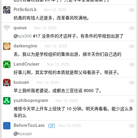
PrtScScrLk
Nov 12, 2025
29
杭甬的有钱人还是多，改革春风吹满地。
queue
Nov 12, 2025
30
@
szx300
#17 没条件的才这样子，有条件的早规划出游了
darkengine
Nov 12, 2025
31
丢，我以为是学校组织的集体出游，搞半天你们自己选的
LandCruiser
Nov 12, 2025
32
好事儿啊，其实学校的本质就是帮父母看孩子，带孩子。
kuxuan
Nov 12, 2025
33
早上我听我老婆说，成都去三亚往返 8000 了。
yuzhiboprogram
Nov 12, 2025
34
难怪今天早上开车上班快了 10 分钟。明天再看看。能少这么多
车的么
BeforeTooLate
Nov 12, 2025
OP
35
@
kuxuan