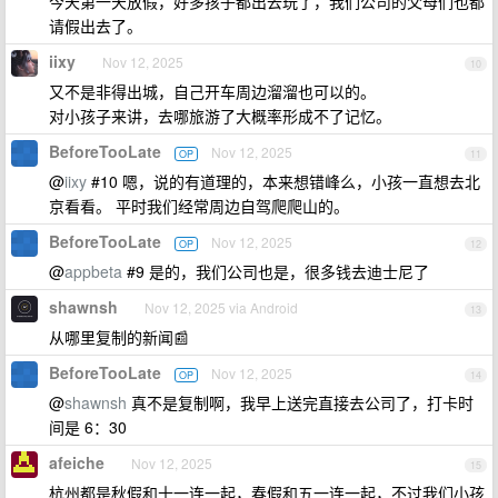
今天第一天放假，好多孩子都出去玩了，我们公司的父母们也都
请假出去了。
iixy
Nov 12, 2025
10
又不是非得出城，自己开车周边溜溜也可以的。
对小孩子来讲，去哪旅游了大概率形成不了记忆。
BeforeTooLate
Nov 12, 2025
OP
11
@
iixy
#10 嗯，说的有道理的，本来想错峰么，小孩一直想去北
京看看。 平时我们经常周边自驾爬爬山的。
BeforeTooLate
Nov 12, 2025
OP
12
@
appbeta
#9 是的，我们公司也是，很多钱去迪士尼了
shawnsh
Nov 12, 2025 via Android
13
从哪里复制的新闻📰
BeforeTooLate
Nov 12, 2025
OP
14
@
shawnsh
真不是复制啊，我早上送完直接去公司了，打卡时
间是 6：30
afeiche
Nov 12, 2025
15
杭州都是秋假和十一连一起，春假和五一连一起，不过我们小孩