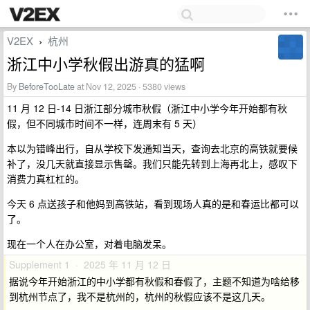
V2EX
杭州
›
浙江中小学秋假出游真的猛啊
By
BeforeTooLate
at Nov 12, 2025 · 5380 views
11 月 12 日-14 日浙江部分城市秋假（浙江中小学今年开始都有秋
假，但不同城市时间不一样，连周末有 5 天）
本以为错峰出行，自从学校下发通知当天，查询去北京的高铁就要候
补了，没几天就直接显示售罄。我们只能先转到上海再北上，感叹下
消费力真杠杠的。
今天 6 点送孩子和他妈到高铁站，看到现场人真的是和春运比都可以
了。
现在一个人在办公室，对着电脑发呆。
Supplement 1 · 2025 年 11 月 12 日
据说今年开始浙江的中小学都有秋假和春假了，主题不知道为啥给移
到杭州节点了，我不是杭州的，杭州的秋假应该不是这几天。