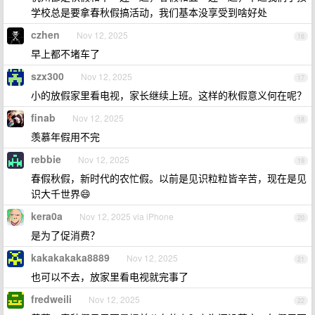
学校总是要拿春秋假搞活动，我们基本没享受到啥好处
czhen
Nov 12, 2025
16
早上都不堵车了
szx300
Nov 12, 2025
17
小的放假家里看电视，家长继续上班。这样的秋假意义何在呢？
finab
Nov 12, 2025
18
羡慕年假用不完
rebbie
Nov 12, 2025
19
春假秋假，新时代的农忙假。以前是见识粒粒皆辛苦，现在是见
识大千世界😄
kera0a
Nov 12, 2025 via iPhone
20
是为了促消费？
kakakakaka8889
Nov 12, 2025
21
也可以不去，放家里看电视就完事了
fredweili
Nov 12, 2025
22