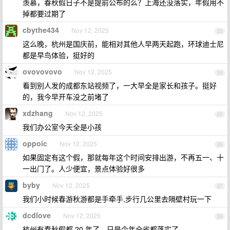
羡慕，春秋假日子不是提前公布的么？上海还没落实，年假用不
掉都要过期了
cbythe434
Nov 12, 2025
23
这么晚，杭州是国庆前，能相对其他人早两天起跑，环球迪士尼
都是早鸟体验，挺好的
ovovovovo
Nov 12, 2025
24
看到别人发的成都东站视频了，一大早全是家长和孩子。挺好
的，我今早开车没之前堵了
xdzhang
Nov 12, 2025
25
我们办公室今天全是小孩
oppoic
Nov 12, 2025
26
如果固定有这个假，那就每年这个时间安排出游，不再五一、十
一出门了。人少便宜，景点体验好很多
byby
Nov 12, 2025
27
我们小时候春游秋游都是手牵手,步行几公里去隔壁村玩一下
dcdlove
Nov 12, 2025
28
杭州有春秋假都 20 年了，只是今年全省都落实了。