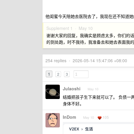
他闺蜜今天陪她去医院去了，我现在还不知道她的
Supplement 1 ·
May 10
谢谢大家的回复，我确实是顾虑太多，你们的
的到处跑，时不我待，我准备去和她去表面我
254 replies
•
2026-05-14 15:47:06 +08:00
1
2
3
Julaoshi
May 10
结婚把孩子生下来就可以了。 负债一
身体不好。
InDom
105
May 10