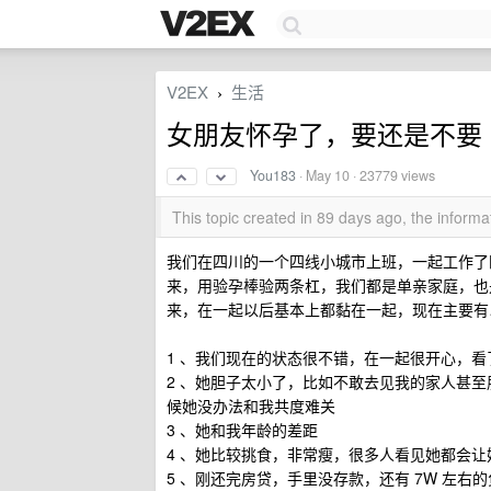
V2EX
生活
›
女朋友怀孕了，要还是不要
You183
·
May 10
· 23779 views
This topic created in 89 days ago, the infor
我们在四川的一个四线小城市上班，一起工作了四
来，用验孕棒验两条杠，我们都是单亲家庭，也
来，在一起以后基本上都黏在一起，现在主要有
1 、我们现在的状态很不错，在一起很开心，
2 、她胆子太小了，比如不敢去见我的家人甚
候她没办法和我共度难关
3 、她和我年龄的差距
4 、她比较挑食，非常瘦，很多人看见她都会
5 、刚还完房贷，手里没存款，还有 7W 左右的