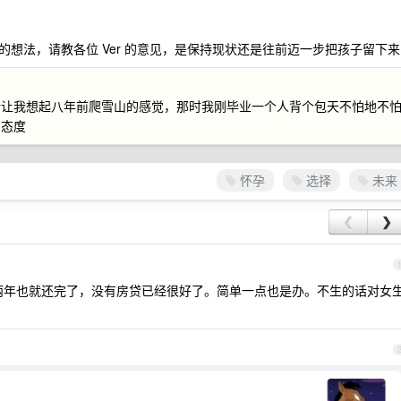
想法，请教各位 Ver 的意见，是保持现状还是往前迈一步把孩子留下来
话让我想起八年前爬雪山的感觉，那时我刚毕业一个人背个包天不怕地不
的态度
怀孕
选择
未来
❮
❯
两年也就还完了，没有房贷已经很好了。简单一点也是办。不生的话对女