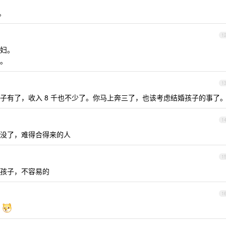
。
1
妇。
。
1
子有了，收入 8 千也不少了。你马上奔三了，也该考虑结婚孩子的事了
1
没了，难得合得来的人
1
孩子，不容易的
1
三