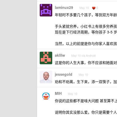
laminux29
6
May 10
年轻时不多要几个孩子，等到双方年龄
手头紧就穷养，小红书上有很多穷养孩
现在是下行经济周期，等你孩子 3-5
当然，以上的前提是你与你家人喜欢孩
aklllw
May 10 via Android
这是你的人生大事，你不应该和她面对
jessegold
May 10
劝和不劝离，生下来，添一双筷子，加
MIH
May 10
你说的这些都不是啥大问题 甚至算不
说明你其实没那么爱。你只是需要个人