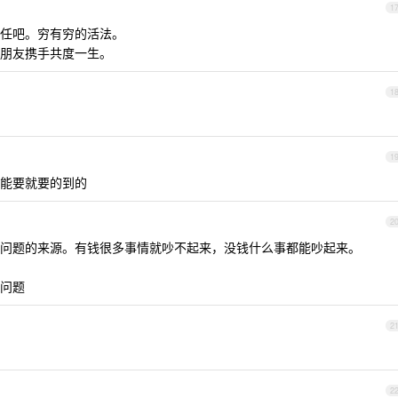
1
任吧。穷有穷的活法。
朋友携手共度一生。
1
1
能要就要的到的
2
问题的来源。有钱很多事情就吵不起来，没钱什么事都能吵起来。
问题
2
2