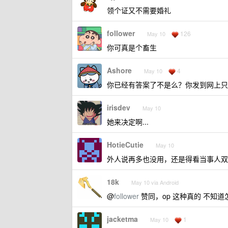
领个证又不需要婚礼
follower
126
May 10
你可真是个畜生
Ashore
4
May 10
你已经有答案了不是么？你发到网上只
irisdev
May 10
她来决定啊...
HotieCutie
May 10
外人说再多也没用，还是得看当事人双
18k
May 10 via Android
@
follower
赞同，op 这种真的 不知道
jacketma
1
May 10