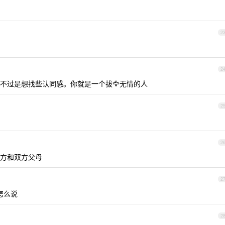
2
2
不过是想找些认同感。你就是一个拔🦅无情的人
2
2
方和双方父母
2
怎么说
2