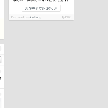
现在充值立返 20% 🎉
Promoted by
nicoljiang
PRO
怕
1
生
2