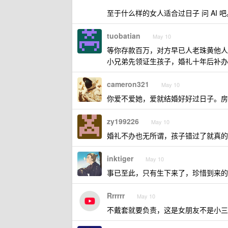
至于什么样的女人适合过日子 问 AI 吧
tuobatian
May 10
等你存款百万，对方早已人老珠黄他人
小兄弟先领证生孩子，婚礼十年后补办
cameron321
May 10
你爱不爱她，爱就结婚好好过日子。房
zy199226
May 10
婚礼不办也无所谓，孩子错过了就真的
inktiger
May 10
事已至此，只有生下来了，珍惜到来的
Rrrrrr
May 10
不戴套就要负责，这是女朋友不是小