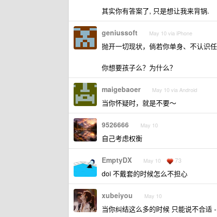
其实你有答案了, 只是想让我来背锅.
geniussoft
May 10 via iPhone
抛开一切现状，倘若你单身、不认识任
你想要孩子么？为什么？
maigebaoer
May 10 via Android
当你怀疑时，就是不要～
9526666
May 10
自己考虑权衡
EmptyDX
73
May 10
doi 不戴套的时候怎么不担心
xubeiyou
May 10
当你纠结这么多的时候 只能说不合适 -