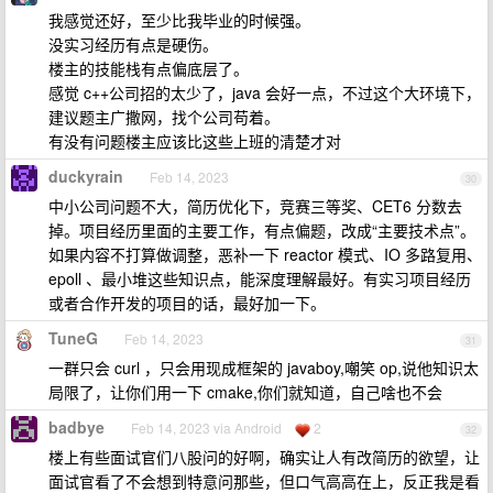
我感觉还好，至少比我毕业的时候强。
没实习经历有点是硬伤。
楼主的技能栈有点偏底层了。
感觉 c++公司招的太少了，java 会好一点，不过这个大环境下，
建议题主广撒网，找个公司苟着。
有没有问题楼主应该比这些上班的清楚才对
duckyrain
Feb 14, 2023
30
中小公司问题不大，简历优化下，竞赛三等奖、CET6 分数去
掉。项目经历里面的主要工作，有点偏题，改成“主要技术点”。
如果内容不打算做调整，恶补一下 reactor 模式、IO 多路复用、
epoll 、最小堆这些知识点，能深度理解最好。有实习项目经历
或者合作开发的项目的话，最好加一下。
TuneG
Feb 14, 2023
31
一群只会 curl ，只会用现成框架的 javaboy,嘲笑 op,说他知识太
局限了，让你们用一下 cmake,你们就知道，自己啥也不会
badbye
Feb 14, 2023 via Android
2
32
楼上有些面试官们八股问的好啊，确实让人有改简历的欲望，让
面试官看了不会想到特意问那些，但口气高高在上，反正我是看