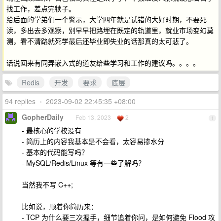
找工作，差点完犊子。
给后面的学弟们一个警示，大学四年就是试错的大好时期，不要死
读，多出去多观察，别早早把路埋在既定的轨道里，就业市场变幻莫
测，看不清路就死学最后还毕业即失业的话那真的太可悲了。
话说回来有同弄嵌入式的道友给些学习和工作的建议吗。。。。
Redis
开发
要求
底层
94 replies
•
2023-09-02 22:45:35 +08:00
GopherDaily
Feb 13, 2023
2
1
- 最核心的学校没有
- 简历上的内容我基本是不会看，太容易掺水分
- 基本的代码能写吗？
- MySQL/Redis/Linux 等有一些了解吗？
当然我不写 C++;
比如说，顺着你简历来：
- TCP 为什么要三次握手，细节追着你问，是如何避免 Flood 攻