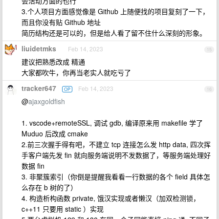
会活动方面的也行
3.个人项目方面感觉像是 Github 上随便找的项目复刻了一下，
而且你没有贴 Github 地址
简历结构还是可以的，但是给人看了留不住什么深刻的形象。
liuidetmks
Feb 14, 2023
15
建议把熟悉改成 精通
大家都吹牛，你再当老实人就吃亏了
tracker647
Feb 14, 2023
OP
16
@
ajaxgoldfish
1. vscode+remoteSSL, 调试 gdb, 编译原来用 makefile 学了
Muduo 后改成 cmake
2.前三次握手得有吧，不建立 tcp 连接怎么发 http data, 四次挥
手客户端先发 fin 就向服务端说明不发数据了，等服务端处理好
数据 fin
3. 非聚簇索引（你倒是提醒我看看一行数据的各个 field 具体怎
么存在 b 树的了）
4. 构造析构函数 private, 饿汉实现或者懒汉（加双检测锁，
c++11 只要用 static ）实现