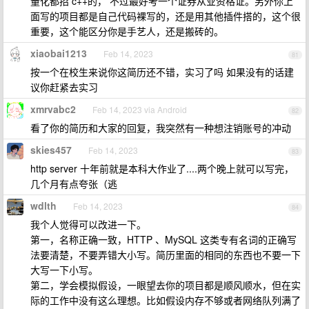
量化都招 c++的， 不过最好考一个证券从业资格证。另外你上
面写的项目都是自己代码裸写的，还是用其他插件搭的，这个很
重要，这个能区分你是手艺人，还是搬砖的。
xiaobai1213
Feb 14, 2023
81
按一个在校生来说你这简历还不错，实习了吗 如果没有的话建
议你赶紧去实习
xmrvabc2
Feb 14, 2023 via Android
82
看了你的简历和大家的回复，我突然有一种想注销账号的冲动
skies457
Feb 14, 2023
83
http server 十年前就是本科大作业了....两个晚上就可以写完，
几个月有点夸张（逃
wdlth
Feb 14, 2023
84
我个人觉得可以改进一下。
第一，名称正确一致，HTTP 、MySQL 这类专有名词的正确写
法要清楚，不要弄错大小写。简历里面的相同的东西也不要一下
大写一下小写。
第二，学会模拟假设，一眼望去你的项目都是顺风顺水，但在实
际的工作中没有这么理想。比如假设内存不够或者网络队列满了