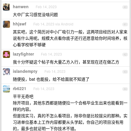
hanwen
Feb 14, 2023
40
大中厂实习感觉没啥问题
hhjswf
Feb 14, 2023 via Android
41
其实吧，这个简历对中小厂吸引力一般，这两项目经历对人家来
说有什么用呢。规模大点看你底子还行还愿意给你时间培养，核
心看学校够不够硬
lazyfighter
Feb 14, 2023
42
我十分怀疑这个帖子有大量乙方入行，甚至现在还在做乙方
islandempty
Feb 14, 2023
43
随便投，bat 也能投，给不给面就不知道了
rb6221
Feb 14, 2023
44
平平无奇吧
除开项目，其他东西都是随便拉一个合格毕业生出来也能看到一
样的内容。
但是找实习，真的不怎么看项目，除非你是比较拔尖的那种。实
习进单位基本上工作内容都要从头学起，你自己的项目没有用
的，最多也就证明一下你技术不错。