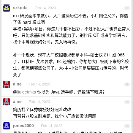
szkoda
Feb 14, 2023
77
c++研发面本来就小，大厂这简历进不去，小厂岗位又少，你选
了条 hard 模式啊
学校+奖项+项目，你这几个都不出彩，不过不投大厂也算正常人
吧，只能求基础扎实和算法能力了，别排斥 QT 或者学新语言，
找个中等规模的公司，先入场再说。
补一个现状：现在大厂校招要求都是本科+硕士双 211 或 985
了，且科班+奖项要求，hc 还缩招，你想想大厂被刷下来的名校
生，都流到哪些公司了，大-中-小公司是层层压力传导的，时代
变了
alne
Feb 14, 2023
78
@
liuidetmks
你以为 Java 选手呢，还敢瞎写精通？
alne
Feb 14, 2023
79
简历找个优秀模板好好照着改改
再背背八股文刷点题，找个小厂应该没啥问题
jones2000
Feb 14, 2023
80