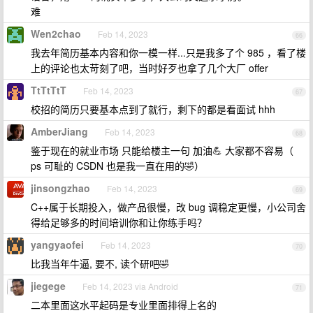
难
Wen2chao
Feb 14, 2023
66
我去年简历基本内容和你一模一样...只是我多了个 985 ，看了楼
上的评论也太苛刻了吧，当时好歹也拿了几个大厂 offer
TtTtTtT
Feb 14, 2023
67
校招的简历只要基本点到了就行，剩下的都是看面试 hhh
AmberJiang
Feb 14, 2023
68
鉴于现在的就业市场 只能给楼主一句 加油💪 大家都不容易（
ps 可耻的 CSDN 也是我一直在用的🤣）
jinsongzhao
Feb 14, 2023
69
C++属于长期投入，做产品很慢，改 bug 调稳定更慢，小公司舍
得给足够多的时间培训你和让你练手吗？
yangyaofei
Feb 14, 2023
70
比我当年牛逼, 要不, 读个研吧🤣
jiegege
Feb 14, 2023 via Android
71
二本里面这水平起码是专业里面排得上名的