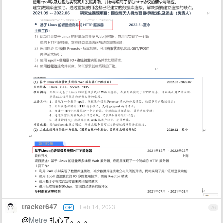
tracker647
Feb 14, 2023
OP
76
@
Metre
扎心了。。。