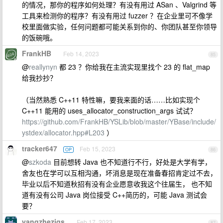
的情况，那你的程序如何处理？有没有用过 ASan 、Valgrind 等
工具来检测你的程序？有没有用过 fuzzer ？在企业里可不像学
校里面做实验，任何问题都可能关系到你的、你团队甚至你领导
的饭碗哦。
FrankHB
Feb 14, 2023
85
@
reallynyn
都 23 ？你给我在主流实现里找个 23 的 flat_map
给我抄抄？
（当然熟悉 C++11 特性嘛，要我来面的话……比如实现个
C++11 能用的 uses_allocator_construction_args 试试？
https://github.com/FrankHB/YSLib/blob/master/YBase/include/
ystdex/allocator.hpp#L203
）
tracker647
Feb 15, 2023
OP
86
@
szkoda
目前想转 Java 也不知道行不行，好处是大学有学，
舍友也在学可以互相沟通，坏消息是现在准备春招肯定过不去，
毕业以后不知道秋招有没有企业愿意收我这个往届生， 也不知
道有没有公司 Java 岗位接受 C++简历的，可能 Java 测试会
要？
yangzhezjgs
Feb 17, 2023
87