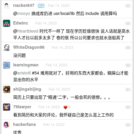
tracker647
Feb 14, 2023
OP
57
@
mooyo
搞成库扔进 usr/local/lib 然后 include 调用算吗
Edwinc
Feb 14, 2023
58
@
Heartbleed
时代不一样了 现在学历贬值很快 说人话就是高水
平人才比以前多太多了 卷的很 所以公司要求也就水涨船高了
WhiteDragon96
Feb 14, 2023
59
没问题
learningman
Feb 14, 2023
60
@
aristotll
#54 难用就对了，好用的东西大家都会，糊屎山才能
显出你的水平
shijingshijing
Feb 14, 2023
61
简历上只要出现了“精通”二字，一般会死的很惨。。。
79lawyer
Feb 14, 2023
9
62
看到简历和大家的评论，我怀疑自己是怎么混上工作的
hackerfans
Feb 14, 2023
63
优秀