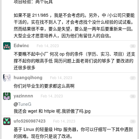
项目经验：两个玩具
如果不是 211/985 ，我是不会考虑的。另外，中 /小公司只要能
干活的，实在找不到人了，才会考虑找个没什么经验的试试看。
然而结果很不幸，要么是失望，要么是一两年后要重新来一回。
大型企业才愿意培养人，因为他们有留住人的自信。
Edwinc
Feb 14, 2023
36
不要瞧不起中小厂 何况 op 你的条件（学历、实习、项目）还支
撑不起你的眼高手低 简历问题上面老哥们说的够多了 要改进的
还很多很多
huangqihong
Feb 14, 2023
37
你们对毕业生的要求都这么高啊
yazinnnn
Feb 14, 2023
38
@
TuneG
我还会 wget 和 httpie 呢,我骄傲了吗.jpg
ufo5260987423
Feb 14, 2023
39
基于 Linux 的轻量级 Http 服务器，你可以仔细写一下其中遇到
的困难。现在你只是说了改进。