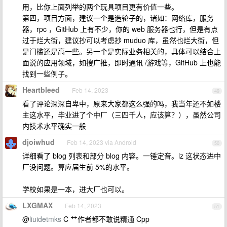
用，比你上面列举的两个玩具项目更有价值一些。
第四，项目方面，建议一个是造轮子的，诸如：网络库，服务
器，rpc ，GitHub 上有不少，你的 web 服务器也行，但是有点
过于烂大街，建议抄可以考虑抄 muduo 库，虽然也烂大街，但
是门槛还是高一些。另一个是实际业务相关的，具体可以结合上
面说的应用领域，如搜广推，即时通讯 /游戏等，GitHub 上也能
找到一些例子。
Heartbleed
Feb 14, 2023
49
看了评论深深自卑中，原来大家都这么强的吗，我当年还不如楼
主这水平，毕业进了个中厂（三四千人，应该算？），虽然公司
内技术水平确实一般
djoiwhud
Feb 14, 2023 via Android
50
详细看了 blog 列表和部分 blog 内容。一锤定音。lz 这状态进中
厂没问题。算应届生前 5%的水平。
学校如果是一本，进大厂也可以。
LXGMAX
Feb 14, 2023
51
@
liuidetmks
C 艹作者都不敢说精通 Cpp