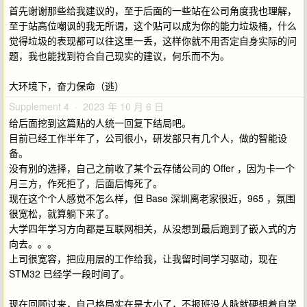
首先谢谢那些给我建议的，至于后面的一些站在公司角度我也理解，
至于站高位嘲讽的我无所谓，这个贴可以成为你的能力垃圾桶，什么
觉得垃圾的表现都可以往这里一丢，这样你就不用否定自身实际的问
题，我也能找到符合自己现实的建议，何乐而不为。
大环境下，奋力保命（逃）
Supplement 4 · 2023 年 10 月 6 日
给后面挖到这篇贴的人统一回复下结局吧。
目前已经工作半年了，公司很小，研发部只有几个人，做的智能设
备。
没有别的选择，自己之前收了某个云存储公司的 Offer ，因为卡一个
月三方，作死拒了，后面后悔死了。
现在这个个人感觉不怎么样，但 Base 深圳离老家很近，965 ，氛围
很宽松，就算躺下来了。
大学四年学习方向都是互联网相关，从没想到最后跑到了嵌入式的方
向去。。。
上司很宽容，把应用层的工作给我，让我留时间学习驱动，现在
STM32 已经学一段时间了。
现在回顾过来，自己格局实在是太小了，不报班没人脉就硬想着自学