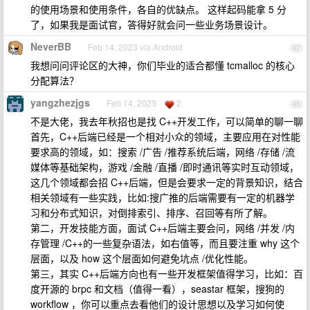
的使用场景和使用条件，各自的优缺点。 这样起码能拿 5 分
了，如果我是面试官，答得好就会问一些业务场景设计。
NeverBB
Feb 14, 2023 via Android
47
我想问问评论区的大神，你们毕业的适合都懂 tcmalloc 的核心
分配算法？
yangzhezjgs
Feb 14, 2023
2
48
不是大佬，我去年秋招也是找 C++开发工作，可以简单的聊一聊
首先，C++后端已经是一个相对小众的领域，主要应用在对性能
要求高的领域，如：搜索 /广告 /推荐系统后端，网络 /存储 /流
媒体等基础架构，游戏 /金融 /直播 /即时通讯等实时互动领域，
这几个领域都会招 C++后端，但是会要求一定的背景知识，结合
相关领域有一些实践，比如:搜广推的后端需要有一定的机器学
习和分布式知识，对倒排索引、排序、召回等有所了解。
第二，开发技能方面，面试 C++后端主要会问，网络 /并发 /内
存管理 /C++的一些复杂语法，如右值等，而且要注重 why 这个
层面，以及 how 这个层面如何避免坑点 /优化性能。
第三，其实 C++后端方向也有一些开发框架值得学习，比如：百
度开源的 brpc 和文档（值得一看），seastar 框架，搜狗的
workflow ，你可以重点去看他们的设计思想以及学习如何使