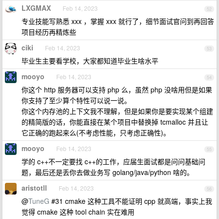
LXGMAX
Feb 14, 2023
52
专业技能写熟悉 xxx ，掌握 xxx 就行了，细节面试官问到再回答
项目经历再精炼些
ciki
Feb 14, 2023
53
毕业生主要看学校，大家都知道毕业生啥水平
mooyo
Feb 14, 2023
54
你这个 http 服务器可以支持 php 么，虽然 php 没啥用但是如果
你支持了至少算个特性可以说一说。
你这个内存池的上下文我不理解，但是如果你是要实现某个组建
的精简版的话，你能直接在某个项目中替换掉 tcmalloc 并且让
它正确的跑起来么(不考虑性能，只考虑正确性)。
mooyo
Feb 14, 2023
55
学的 c++不一定要找 c++的工作，应届生面试都是问问基础问
题，最后还是丢你去做业务写 golang/java/python 啥的。
aristotll
Feb 14, 2023
56
@
TuneG
#31 cmake 这种工具不能证明 cpp 就高端，事实上我
觉得 cmake 这种 tool chain 实在难用