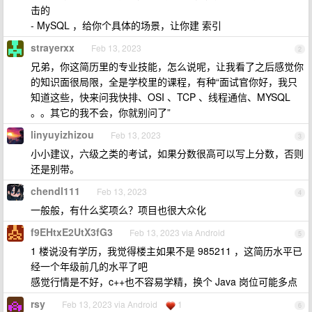
击的
- MySQL ，给你个具体的场景，让你建 索引
strayerxx
Feb 13, 2023
2
兄弟，你这简历里的专业技能，怎么说呢，让我看了之后感觉你
的知识面很局限，全是学校里的课程，有种“面试官你好，我只
知道这些，快来问我快排、OSI 、TCP 、线程通信、MYSQL
。。其它的我不会，你就别问了”
linyuyizhizou
Feb 13, 2023
3
小小建议，六级之类的考试，如果分数很高可以写上分数，否则
还是别带。
chendl111
Feb 13, 2023
4
一般般，有什么奖项么？项目也很大众化
f9EHtxE2UtX3fG3
Feb 13, 2023 via Android
5
1 楼说没有学历，我觉得楼主如果不是 985211 ，这简历水平已
经一个年级前几的水平了吧
感觉行情是不好，c++也不容易学精，换个 Java 岗位可能多点
rsy
Feb 13, 2023 via Android
1
6