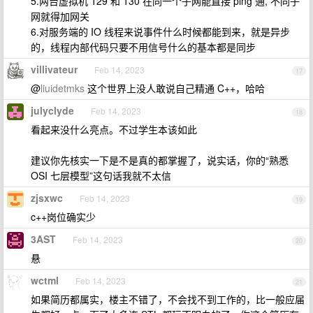
5.两台虚拟机 129 和 130 在同一个子网能直接 ping 通, 不同子
网就得加网关
6.对服务端的 IO 线程来说事件什么时候都能到来，就是异步
的，线程内部代码只要不用信号什么的基本都是同步
villivateur
Feb 14, 2023
17
@
liuidetmks
这个世界上没人敢说自己精通 C++，哈哈
julyclyde
Feb 14, 2023
18
看起来没什么亮点。不过学生本该如此
建议你先核实一下是不是真的都掌握了，说实话，你的“熟悉
OSI 七层模型”这句话我就不太信
zjsxwc
Feb 14, 2023
19
c++岗位确实少
3AST
Feb 14, 2023
20
悬
wctml
Feb 14, 2023
21
如果简历都属实，楼主不错了，不会找不到工作的，比一般应届