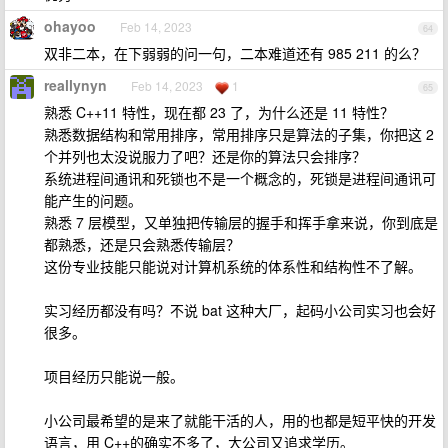
ohayoo
Feb 14, 2023
64
双非二本，在下弱弱的问一句，二本难道还有 985 211 的么？
reallynyn
Feb 14, 2023
1
65
熟悉 C++11 特性，现在都 23 了，为什么还是 11 特性？
熟悉数据结构和常用排序，常用排序只是算法的子集，你把这 2
个并列也太没说服力了吧？还是你的算法只会排序？
系统进程间通讯和死锁也不是一个概念的，死锁是进程间通讯可
能产生的问题。
熟悉 7 层模型，又单独把传输层的握手和挥手拿来说，你到底是
都熟悉，还是只会熟悉传输层？
这份专业技能只能说对计算机系统的体系性和结构性不了解。
实习经历都没有吗？不说 bat 这种大厂，起码小公司实习也会好
很多。
项目经历只能说一般。
小公司最希望的是来了就能干活的人，用的也都是短平快的开发
语言，用 C++的确实不多了，大公司又追求学历。