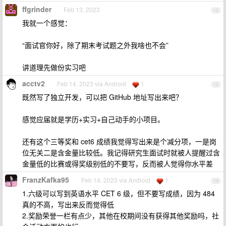
ffgrinder
Feb 13, 2023
12
我就一个感觉：
“面试官你好，除了期末考试题之外我啥也不会”
讲道理先做份实习吧
acctv2
Feb 14, 2023 via Android
1
13
既然写了独立开发，可以把 GitHub 地址写出来吧？
感觉应届就是学历+实习+自己动手的小项目。
还有这个三等奖和 cet6 成绩我觉得写出来是个减分项，一是岗
位无关二是含金量比较低。我记得研究生面试时就被人提醒过含
金量低的比赛或得奖级别低的不要写，反而被人觉得你水平差
FranzKafka95
Feb 14, 2023 via Android
1
14
1.六级可以写到英语水平 CET 6 级，但不要写成绩，因为 484
真的不高，写出来反而觉得低
2.奖励荣誉一栏有点少，其他在校期间没有获得其他奖励吗，社