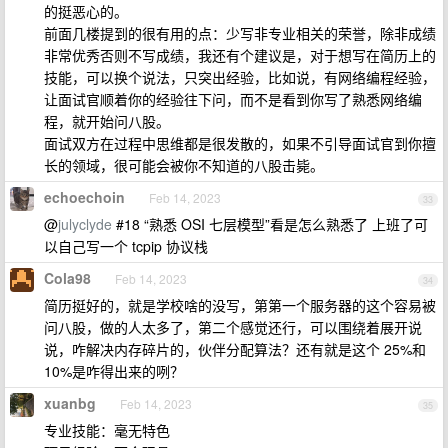
的挺恶心的。
前面几楼提到的很有用的点：少写非专业相关的荣誉，除非成绩
非常优秀否则不写成绩，我还有个建议是，对于想写在简历上的
技能，可以换个说法，只突出经验，比如说，有网络编程经验，
让面试官顺着你的经验往下问，而不是看到你写了熟悉网络编
程，就开始问八股。
面试双方在过程中思维都是很发散的，如果不引导面试官到你擅
长的领域，很可能会被你不知道的八股击毙。
echoechoin
Feb 14, 2023
33
@
julyclyde
#18 “熟悉 OSI 七层模型”看是怎么熟悉了 上班了可
以自己写一个 tcpip 协议栈
Cola98
Feb 14, 2023
34
简历挺好的，就是学校啥的没写，第第一个服务器的这个容易被
问八股，做的人太多了，第二个感觉还行，可以围绕着展开说
说，咋解决内存碎片的，伙伴分配算法？还有就是这个 25%和
10%是咋得出来的咧？
xuanbg
Feb 14, 2023
35
专业技能：毫无特色