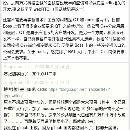
投。之前万兴科技面试的面试官说我学的应该可以做底层 sdk 相关的
开发,建议我学学 webRTC （原话就记得这个）
还需不需要再学新技术？主要的纠结是 QT 和 redis 这两个，目前
Boss 上看了很多企业都要求 QT, 之前就听说一些公司 C++分应用层
和底层，QT 是属于应用层的客户端开发，是另一个方向，和底层开
发不一样，自己感觉客户端开发替代性高不太想弄，秋招的时候投的
公司校招 C++岗位都没要求 QT, 反倒是 Boss 上的一些没校招入口的
公司会要求。至于 redis ，感觉除了 BAT 大厂, 中小厂 C++岗位要求
上基本看不到。
Supplement 1 · 2023 年 2 月 14 日
忘记加学历了：某个双非二本
Supplement 2 · 2023 年 2 月 14 日
博客地址是可耻的 csdn:
https://blog.csdn.net/Tracker647?
type=blog
原本不想放项目地址的，但是想想两个都是大众项目（其中一个已经
严重烂大街了，加了 muduo 一些实现也是 10 多年前的产物不足一
提），就算自己不开放，原来的公共项目也已经有几万几十万个改编
了。。。。再藏着反而说明格局小了，那就放出来：
我没在 github 上放，因为 github 国内都访问不了，除非开魔法，