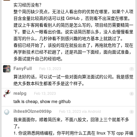
实习经历没有？
整个简历缺少亮点，无法让人看出你的优势在哪里，如果个人项
目含金量比较高的话可以挂 GitHub ，否则看不出深度在哪里。
建议上牛客网看看别人的简历是怎么写的，项目经历需要精简一
下，要让人一眼看出价值。说实话简历那么多，没人会慢慢看里
面写的什么，几秒钟看不到感兴趣的地方基本上就跳过了。
春招已经开始了，该投的现在就投出去了，再拖就危险了，现在
再学新技术已经不赶趟了，还是巩固一下面经，面向面试准备，
多面试提升自己的经验吧。
FanyFull
Feb 13, 2023
7
算法好的话，可以试一试一些对面向算法面试的公司。我是感觉
绝大多数本科生都差不多是这个样子。
realpg
Feb 13, 2023
8
talk is cheap, show me github
ih8es9OIzne0959p
Feb 13, 2023 via Android
9
我来面面你，顺着简历来，不面八股文，回答上三个就差不多
了。
1. 你说熟悉网络编程，你平时用什么工具在 linux 下写 cpp 并编