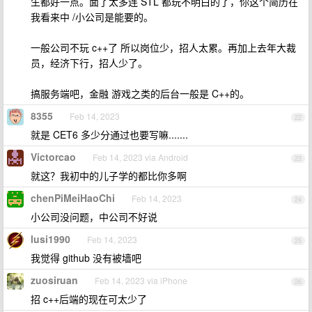
生都好一点。面了太多连 STL 都玩不明白的了，你这个简历在
我看来中 /小公司是能要的。
一般公司不玩 c++了 所以岗位少，招人太累。再加上去年大裁
员，经济下行，招人少了。
搞服务端吧，金融 游戏之类的后台一般是 C++的。
8355
Feb 14, 2023
22
就是 CET6 多少分通过也要写嘛.......
Victorcao
Feb 14, 2023 via Android
23
就这？我初中的儿子学的都比你多啊
chenPiMeiHaoChi
Feb 14, 2023
24
小公司没问题，中公司不好说
lusi1990
Feb 14, 2023
25
我觉得 github 没有被墙吧
zuosiruan
Feb 14, 2023 via iPhone
26
招 c++后端的现在可太少了