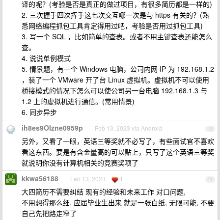
译的呢？(考验是否是真正的做过项目，有很多简历都是一样的)
2. 三次握手四次挥手这七次交互哪一次是与 https 有关的？(熟
悉网络编程抓包工具肯定得用过吧，考验是否用过抓包工具)
3. 写一个 SQL ，比如简单的查表。或者不用主键查表还能怎么
查。
4. 说说单例模式
5. 情景题，有一个 Windows 电脑，公司内网 IP 为 192.168.1.2
，装了一个 VMware 开了台 Linux 虚拟机。虚拟机不可以使用
桥接模式的情况下怎么可以使公司另一台电脑 192.168.1.3 与
1.2 上的虚拟机进行通信。(常用情景)
6. 同步异步
ih8es9OIzne0959p
Feb 13, 2023 via Android
10
另外，又看了一眼，英语三等奖就不必写了，有些面试官不喜欢
看这东西。要是有含金量高的可以贴上，只写了这个英语三等奖
就说明你没有计算机相关的竞赛奖项了
kkwa56188
Feb 13, 2023
1
11
大四简历不需要纠结 现有的经验和未来工作 对口问题,
不用想得那么细, 应届毕业生出来 就是一张白纸, 无限可能, 不要
自己先把路走窄了