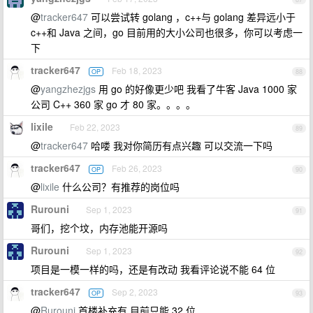
@
tracker647
可以尝试转 golang ，c++与 golang 差异远小于
c++和 Java 之间，go 目前用的大小公司也很多，你可以考虑一
下
tracker647
Feb 18, 2023
OP
88
@
yangzhezjgs
用 go 的好像更少吧 我看了牛客 Java 1000 家
公司 C++ 360 家 go 才 80 家。。。。
lixile
Feb 22, 2023
89
@
tracker647
哈喽 我对你简历有点兴趣 可以交流一下吗
tracker647
Feb 26, 2023
OP
90
@
lixile
什么公司？有推荐的岗位吗
Rurouni
Sep 1, 2023
91
哥们，挖个坟，内存池能开源吗
Rurouni
Sep 1, 2023
92
项目是一模一样的吗，还是有改动 我看评论说不能 64 位
tracker647
Sep 2, 2023
OP
93
@
Rurouni
首楼补充有 目前只能 32 位