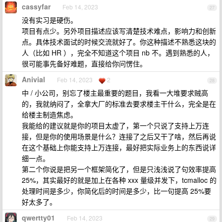
cassyfar
Feb 14, 2023
27
没有实习是硬伤。
项目有点少。另外项目描述应该写清楚技术难点，影响力和创新
点。具体技术面试的时候交流就好了。你这种描述不熟悉这块的
人（比如 HR ），完全不知道这个项目 nb 不。遇到熟悉的人，
很可能事先备好难题，直接给你问愣住。
Anivial
Feb 14, 2023
2
28
中 / 小公司，别忘了楼主最重要的题目，我看一大堆要求贼高
的，我就纳闷了，全拿大厂的标准去要求楼主干什么，完全是在
给楼主制造焦虑。
我能给的建议就是你的项目太虚了，第一个只说了支持上万连
接，但是你的使用场景是什么？连接了之后又干了啥，然后再说
在这个基础上你能支持上万连接，最好把实际业务上的东西说详
细一点。
第二个你说是把另一个框架简化了，但是只浅浅说了句效率提高
25%，其实最好的就是加上在各种 xxx 量级并发下，tcmalloc 的
处理时间是多少，你简化后的时间是多少，比一句提高 25%要
好太多了。
qwertty01
Feb 14, 2023
29