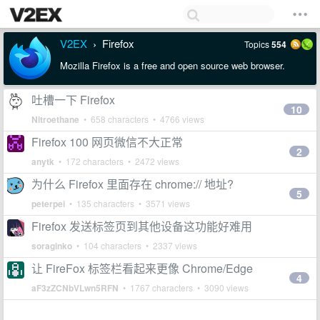
V2EX
Firefox
Topics
554
›
Mozilla Firefox is a free and open source web browser.
吐槽一下 Firefox
10
Nitroethane
• 658 characters • 4766 views
Firefox 100 网页微信不大正常
2
anytk
• 172 characters • 2472 views
为什么 Firefox 里面存在 chrome:// 地址?
5
peterpei
• 135 characters • 3571 views
Firefox 发送标签页到其他设备这功能好难用
soraginko
• 104 characters • 2337 views
让 FireFox 标签栏看起来更像 Chrome/Edge
4
aF3zZCNbVLwn5RFN
• 1767 characters • 3090 views