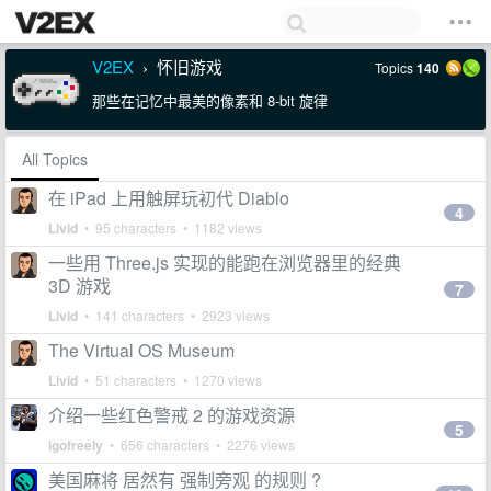
V2EX
怀旧游戏
Topics
140
›
那些在记忆中最美的像素和 8-bit 旋律
All Topics
在 iPad 上用触屏玩初代 Diablo
4
Livid
• 95 characters • 1182 views
一些用 Three.js 实现的能跑在浏览器里的经典
3D 游戏
7
Livid
• 141 characters • 2923 views
The Virtual OS Museum
Livid
• 51 characters • 1270 views
介绍一些红色警戒 2 的游戏资源
5
igofreely
• 656 characters • 2276 views
美国麻将 居然有 强制旁观 的规则 ?