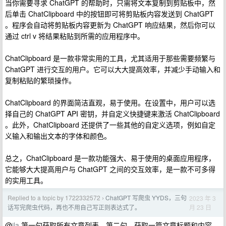
当你需要寻求 ChatGPT 的帮助时，只需将文本复制到剪贴板中，然
后单击 ChatClipboard 中的按钮即可将剪贴板内容发送到 ChatGPT
。程序会自动将剪贴板内容更新为 ChatGPT 响应结果，然后你可以
通过 ctrl v 将结果粘贴到所需的应用程序中。
ChatClipboard 是一款非常实用的工具，尤其适用于那些需要频繁与
ChatGPT 进行交互的用户。它可以大大提高效率，并减少手动输入和
复制粘贴的繁琐操作。
ChatClipboard 的界面简洁直观，易于使用。在设置中，用户可以选
择自己的 ChatGPT API 密钥，并自定义快捷键来激活 ChatClipboard
。此外，ChatClipboard 还提供了一些其他的自定义选项，例如自定
义输入和输出文本的字体和颜色。
总之，ChatClipboard 是一款功能强大、易于使用的桌面应用程序，
它能够大大提高用户与 ChatGPT 之间的交互效率，是一款不可多得
的实用工具。
Replied to a topic by 1722332572
ChatGPT 写爬虫 YYDS，三句
2023 年 3
›
月 23 日
话写完爬虫代码，再也不用自己写正则表达式了。
@
ila
第一句获取所有文章列表，第二句，获取一篇文章标题和内容，