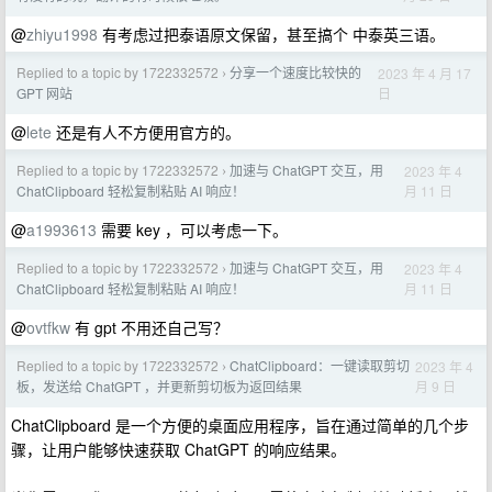
@
zhiyu1998
有考虑过把泰语原文保留，甚至搞个 中泰英三语。
Replied to a topic by 1722332572
分享一个速度比较快的
2023 年 4 月 17
›
日
GPT 网站
@
lete
还是有人不方便用官方的。
Replied to a topic by 1722332572
加速与 ChatGPT 交互，用
2023 年 4
›
月 11 日
ChatClipboard 轻松复制粘贴 AI 响应！
@
a1993613
需要 key ，可以考虑一下。
Replied to a topic by 1722332572
加速与 ChatGPT 交互，用
2023 年 4
›
月 11 日
ChatClipboard 轻松复制粘贴 AI 响应！
@
ovtfkw
有 gpt 不用还自己写？
Replied to a topic by 1722332572
ChatClipboard：一键读取剪切
2023 年 4
›
月 9 日
板，发送给 ChatGPT ，并更新剪切板为返回结果
ChatClipboard 是一个方便的桌面应用程序，旨在通过简单的几个步
骤，让用户能够快速获取 ChatGPT 的响应结果。