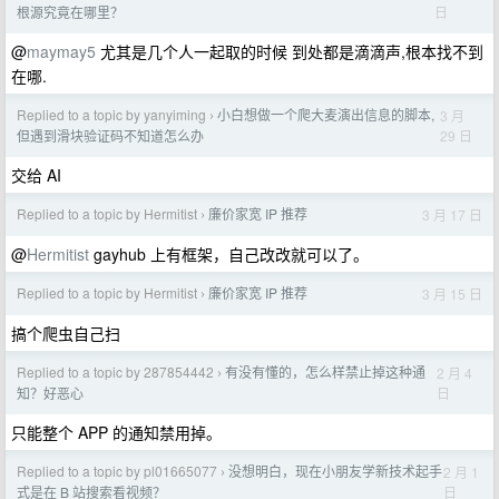
日
根源究竟在哪里？
@
maymay5
尤其是几个人一起取的时候 到处都是滴滴声,根本找不到
在哪.
Replied to a topic by yanyiming
小白想做一个爬大麦演出信息的脚本,
3 月
›
29 日
但遇到滑块验证码不知道怎么办
交给 AI
Replied to a topic by Hermitist
廉价家宽 IP 推荐
3 月 17 日
›
@
Hermitist
gayhub 上有框架，自己改改就可以了。
Replied to a topic by Hermitist
廉价家宽 IP 推荐
3 月 15 日
›
搞个爬虫自己扫
Replied to a topic by 287854442
有没有懂的，怎么样禁止掉这种通
2 月 4
›
日
知？好恶心
只能整个 APP 的通知禁用掉。
Replied to a topic by pl01665077
没想明白，现在小朋友学新技术起手
2 月 1
›
日
式是在 B 站搜索看视频？