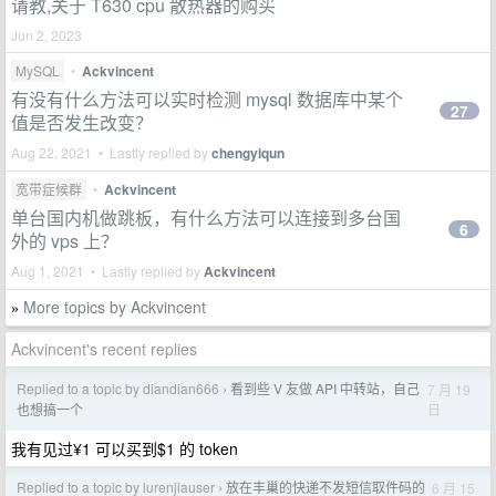
请教,关于 T630 cpu 散热器的购买
Jun 2, 2023
MySQL
•
Ackvincent
有没有什么方法可以实时检测 mysql 数据库中某个
27
值是否发生改变？
Aug 22, 2021 • Lastly replied by
chengyiqun
宽带症候群
•
Ackvincent
单台国内机做跳板，有什么方法可以连接到多台国
6
外的 vps 上？
Aug 1, 2021 • Lastly replied by
Ackvincent
More topics by Ackvincent
»
Ackvincent's recent replies
Replied to a topic by diandian666
看到些 V 友做 API 中转站，自己
7 月 19
›
日
也想搞一个
我有见过¥1 可以买到$1 的 token
Replied to a topic by lurenjiauser
放在丰巢的快递不发短信取件码的
6 月 15
›