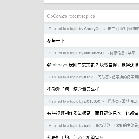
GoCoV2's recent replies
Replied to a topic by
CherryGods
推广
[抽奖] 懒
›
›
参与一下
Replied to a topic by
kamikaze472
优惠信息
华莱士
›
›
@
mbooyn
我刚在京东花 7 块钱自提，觉得还
Replied to a topic by
frank3
问与答
奶茶店的奶茶到
›
›
不额外加糖，糖含量怎么样
Replied to a topic by
pl01665077
程序员
没想明白
›
›
有些视频制作质量很高，而且帮你把本土化都做
Replied to a topic by
iorilu
职场话题
2026 的主题
›
›
都是打工的，何必互相迫害呢