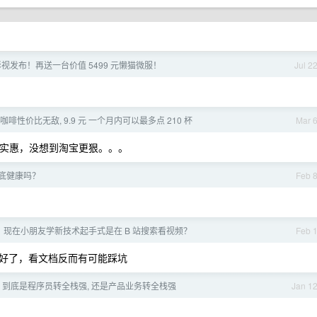
猫影视发布！再送一台价值 5499 元懒猫微服！
Jul 2
咖啡性价比无敌, 9.9 元 一个月内可以最多点 210 杯
Mar 
挺实惠，没想到淘宝更狠。。。
底健康吗？
Feb 
，现在小朋友学新技术起手式是在 B 站搜索看视频？
Feb 
好了，看文档反而有可能踩坑
是, 到底是程序员转全栈强, 还是产品业务转全栈强
Jan 1