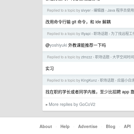
Replied to a topic by
sivyer
编辑器
Java 程序员使
›
›
改用命令行输 git 命令，和 ide 解耦
Replied to a topic by
iflyapi
职场话题
为了找远程工
›
›
@
yoshiyuki
外教课能推荐一下吗
Replied to a topic by
ztmzzz
职场话题
大学空闲时间
›
›
实习
Replied to a topic by
KingKunz
职场话题
应届小白
›
›
找在职的学长或者同学内推，至少比招聘 app 
More replies by GoCoV2
»
About
·
Help
·
Advertise
·
Blog
·
API