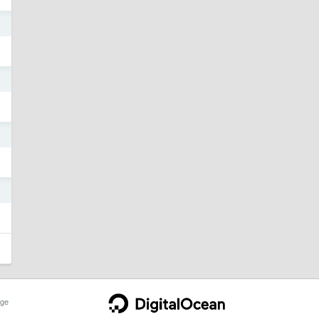
7
5
4
4
ge