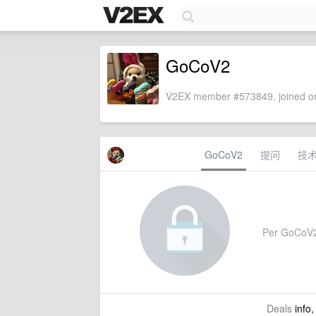
GoCoV2
V2EX member #573849, joined on
GoCoV2
提问
技
Per GoCoV2's
Deals
info,