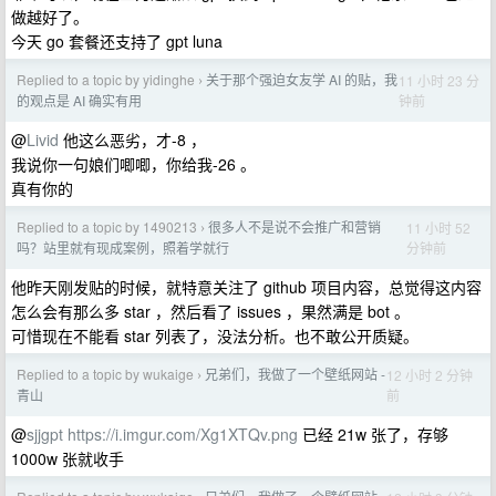
做越好了。
今天 go 套餐还支持了 gpt luna
Replied to a topic by yidinghe
关于那个强迫女友学 AI 的贴，我
11 小时 23 分
›
钟前
的观点是 AI 确实有用
@
Livid
他这么恶劣，才-8 ，
我说你一句娘们唧唧，你给我-26 。
真有你的
Replied to a topic by 1490213
很多人不是说不会推广和营销
11 小时 52
›
分钟前
吗？站里就有现成案例，照着学就行
他昨天刚发贴的时候，就特意关注了 github 项目内容，总觉得这内容
怎么会有那么多 star ，然后看了 issues ，果然满是 bot 。
可惜现在不能看 star 列表了，没法分析。也不敢公开质疑。
Replied to a topic by wukaige
兄弟们，我做了一个壁纸网站 -
12 小时 2 分钟
›
前
青山
@
sjjgpt
https://i.imgur.com/Xg1XTQv.png
已经 21w 张了，存够
1000w 张就收手