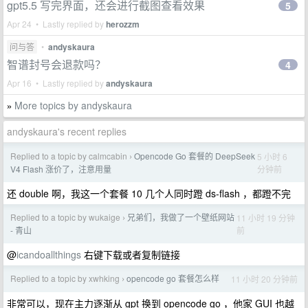
gpt5.5 写完界面，还会进行截图查看效果
5
Apr 24 • Lastly replied by
herozzm
问与答
•
andyskaura
智谱封号会退款吗？
4
Apr 16 • Lastly replied by
andyskaura
More topics by andyskaura
»
andyskaura's recent replies
Replied to a topic by calmcabin
Opencode Go 套餐的 DeepSeek
5 小时 6
›
分钟前
V4 Flash 涨价了，注意用量
还 double 啊，我这一个套餐 10 几个人同时蹬 ds-flash ，都蹬不完
Replied to a topic by wukaige
兄弟们，我做了一个壁纸网站
11 小时 19 分钟
›
前
- 青山
@
icandoallthings
右键下载或者复制链接
Replied to a topic by xwhking
opencode go 套餐怎么样
11 小时 20 分钟前
›
非常可以，现在主力逐渐从 gpt 换到 opencode go ，他家 GUI 也越