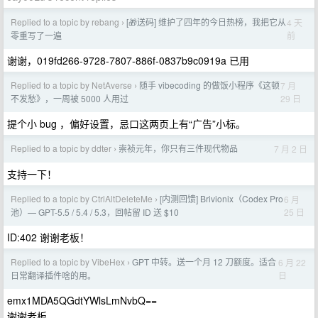
Replied to a topic by rebang
[🎁送码] 维护了四年的今日热榜，我把它从
4 天
›
前
零重写了一遍
谢谢，019fd266-9728-7807-886f-0837b9c0919a 已用
Replied to a topic by NetAverse
随手 vibecoding 的做饭小程序《这顿
7 月
›
29 日
不发愁》，一周被 5000 人用过
提个小 bug ，偏好设置，忌口这两页上有“广告”小标。
Replied to a topic by ddter
崇祯元年，你只有三件现代物品
7 月 2 日
›
支持一下！
Replied to a topic by CtrlAltDeleteMe
[内测回馈] Brivionix（Codex Pro
6 月
›
25 日
池）— GPT-5.5 / 5.4 / 5.3，回帖留 ID 送 $10
ID:402 谢谢老板！
Replied to a topic by VibeHex
GPT 中转。送一个月 12 刀额度。适合
6 月 22
›
日
日常翻译插件啥的用。
emx1MDA5QGdtYWlsLmNvbQ==
谢谢老板