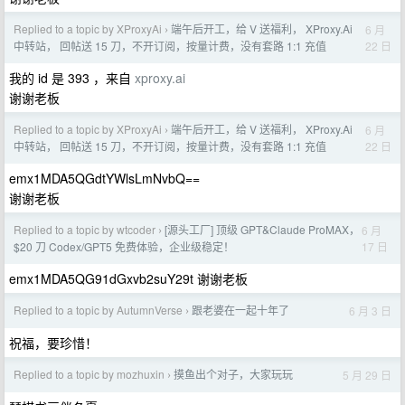
Replied to a topic by XProxyAi
端午后开工，给 V 送福利， XProxy.Ai
6 月
›
22 日
中转站， 回帖送 15 刀，不开订阅，按量计费，没有套路 1:1 充值
我的 id 是 393 ，来自
xproxy.ai
谢谢老板
Replied to a topic by XProxyAi
端午后开工，给 V 送福利， XProxy.Ai
6 月
›
22 日
中转站， 回帖送 15 刀，不开订阅，按量计费，没有套路 1:1 充值
emx1MDA5QGdtYWlsLmNvbQ==
谢谢老板
Replied to a topic by wtcoder
[源头工厂] 顶级 GPT&Claude ProMAX，
6 月
›
17 日
$20 刀 Codex/GPT5 免费体验，企业级稳定！
emx1MDA5QG91dGxvb2suY29t 谢谢老板
Replied to a topic by AutumnVerse
跟老婆在一起十年了
6 月 3 日
›
祝福，要珍惜！
Replied to a topic by mozhuxin
摸鱼出个对子，大家玩玩
5 月 29 日
›