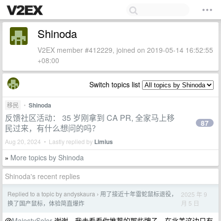
Shinoda
V2EX member #412229, joined on 2019-05-14 16:52:55
+08:00
Switch topics list
移民
•
Shinoda
反馈社区活动： 35 岁刚拿到 CA PR, 全家马上移
87
民过来，有什么想问的吗？
Aug 20, 2024 • Lastly replied by
Limius
More topics by Shinoda
»
Shinoda's recent replies
Replied to a topic by andyskaura
用了接近十年雷蛇鼠标退役，
2025 年 9
›
月 5 日
换了国产鼠标，体验简直爆炸
@
MajestySolor
谢谢，我去看看你推荐的那些牌子，在北美这边只有