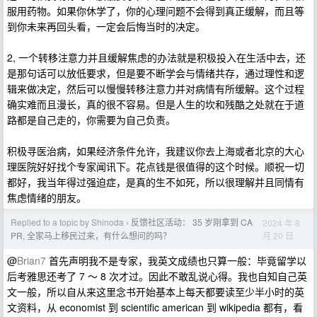
服用药物。如果你休学了，你的心理问题不会得到真正缓解，而且等
到你未来再回头看，一定会后悔当时的决定。
2, 一个转移注意力并且缓解焦虑的办法就是积极投入在生活中去，还
是那句话可以放低要求，但是要不断学会与情绪共存，通过理性和逻
辑来做决定，然后可以慢慢转移注意力并对病情有所缓解。这个过程
确实难而且漫长，真的很不容易。但是人生的坎和残酷之处就在于道
路都是自己走的，你需要为自己负责。
积极寻医治病，如果经济条件允许，我建议你去上海或者北京的大心
理医院好好找个专家闻讯下。花点钱是很值得的这个时候。顺祝一切
都好，我当年得过强迫症，是真的生不如死，所以很理解并且同情有
焦虑情绪的朋友。
Replied to a topic by Shinoda
反馈社区活动： 35 岁刚拿到 CA
2024 年 8
›
月 20 日
PR, 全家马上移民过来，有什么想问的吗？
@
Brian7
首先声明我不是专家，我英文成绩也只算一般：毕竟留学以
后考雅思还考了 7 ～ 8 次才过。因此不敢乱说心得。我也自知自己英
文一般，所以自从来这里念书开始基本上每天都要读至少半小时的英
文资料，从 economist 到 scientific american 到 wikipedia 都有，看