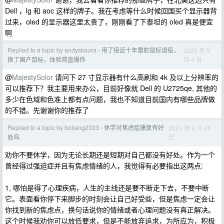
Dell ，lg 和 aoc 这样的牌子。我在考虑等什么时候回国买个显示器背
过来，oled 的显示器这里太贵了，刚刚看了下泰坦的 oled 真是便宜
啊
Replied to a topic by andyskaura
用了接近十年雷蛇鼠标退役，
2025 年 9
›
月 4 日
换了国产鼠标，体验简直爆炸
@
MajestySolor
请问下 27 寸显示器有什么高刷和 4k 及以上分辨率的
可以推荐下？我主要用来办公，目前好像就 Dell 的 U2725qe, 其他的
多少在色域和色准上都有点问题，我也不知道目前国内有哪些品牌做
的不错。先谢谢你的推荐了
Replied to a topic by boliang2333
休学对焦虑症康复有好
2024 年 9 月 26
›
日
处吗
劝你不要休学，因为无论长期还是短期对自己都没有好处。作为一个
曾经得过强迫症并且有焦虑情绪的人，我觉得有必要指出这两点:
1, 哪怕是得了心理疾病，人生的主线还是要不断走下去，不要中断
它。表面看你停下来脚步的时刻会让自己好受些，但是焦虑一定会让
你找到新的焦虑点，换句话说你的情绪或者心理问题没有真正解决。
这个时候我劝你可以放低要求，但是不能放弃追求，为所应为，积极