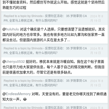
到不懂就查资料，然后模仿写作就这么开始。感觉这就是个坚持然后
熟能生巧的过程
Replied to a topic by Shinoda
反馈社区活动： 35 岁刚拿到 CA
2024 年 8
›
月 19 日
PR, 全家马上移民过来，有什么想问的吗？
@
huluhulu
对这个确实是个人选择，只要想清楚了没遗憾就好。其实
国内好玩的地方也非常多。我也有很多地方比如九寨沟和张家界一直
都没去过。但是国内旅游的人实在是太多了...
Replied to a topic by Shinoda
反馈社区活动： 35 岁刚拿到 CA
2024 年 8
›
月 19 日
PR, 全家马上移民过来，有什么想问的吗？
@
chenyu0532
挺好的，移民本来就是冷暖自知。我在这个帖子里面
也只是尽力给大家提供信息，每个人基于自己的情况做判断。但我目
前是很喜欢加拿大的，尽管它还是有很多缺点。
Replied to a topic by Shinoda
反馈社区活动： 35 岁刚拿到 CA
2024 年 8
›
月 19 日
PR, 全家马上移民过来，有什么想问的吗？
@
EndlessMemory
对啊，天堂没有的，要是老兄你哪天找到了麻烦通
知大伙一声，😂
Replied to a topic by Shinoda
反馈社区活动： 35 岁刚拿到 CA
2024 年 8
›