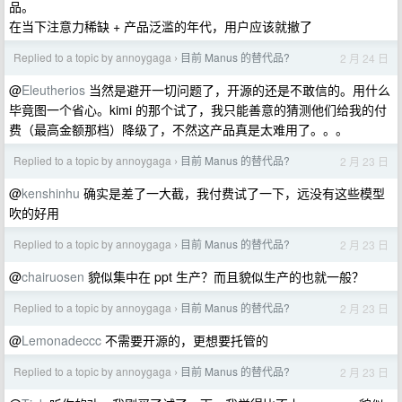
品。
在当下注意力稀缺 + 产品泛滥的年代，用户应该就撤了
Replied to a topic by annoygaga
目前 Manus 的替代品?
2 月 24 日
›
@
Eleutherios
当然是避开一切问题了，开源的还是不敢信的。用什么
毕竟图一个省心。kimi 的那个试了，我只能善意的猜测他们给我的付
费（最高金额那档）降级了，不然这产品真是太难用了。。。
Replied to a topic by annoygaga
目前 Manus 的替代品?
2 月 23 日
›
@
kenshinhu
确实是差了一大截，我付费试了一下，远没有这些模型
吹的好用
Replied to a topic by annoygaga
目前 Manus 的替代品?
2 月 23 日
›
@
chairuosen
貌似集中在 ppt 生产？而且貌似生产的也就一般？
Replied to a topic by annoygaga
目前 Manus 的替代品?
2 月 23 日
›
@
Lemonadeccc
不需要开源的，更想要托管的
Replied to a topic by annoygaga
目前 Manus 的替代品?
2 月 23 日
›