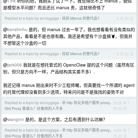
@
Tink
听你的劝，我刚买了试了一下，我觉得比不上 manus ，貌似
是模型水平问题？而且还比 manus 贵，这就很奇怪了
Replied to a topic by annoygaga
目前 Manus 的替代品?
2 月 23 日
›
@
kenshinhu
是的，但 manus 过去一年了，我也想看看有没有类似的
其他产品，看看是不是也很有趣。我还是希望有个沙盒搞🦞，但我并
不想管这个沙盒的一切
Replied to a topic by annoygaga
目前 Manus 的替代品?
2 月 23 日
›
@
jark006
我就是在想托管式的 OpencClaw 提的这个问题（虽然有区
别，但只是方向不一样，产品结构其实差不多）.
我还记得 manus 刚出来时不少工程师嘲，但真要找一个所谓的 agent
的托管代理却没看到多少选项，特来问问是不是我找的姿势不对
Replied to a topic by annoygaga
非 http 协议多租户服务 proxy，
2025 年 7
›
月 23 日
SNI Proxy 靠谱么？好像用的人不多
@
wangmn
是的，是这个方案，之后有遇到什么坑嘛？
Replied to a topic by annoygaga
非 http 协议多租户服务 proxy，
2025 年 7
›
月 23 日
SNI Proxy 靠谱么？好像用的人不多