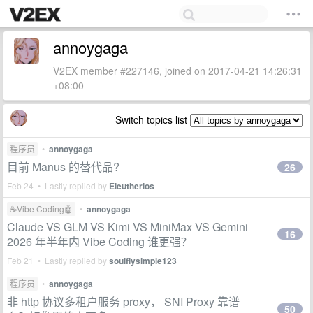
annoygaga
V2EX member #227146, joined on 2017-04-21 14:26:31
+08:00
Switch topics list
程序员
•
annoygaga
目前 Manus 的替代品?
26
Feb 24 • Lastly replied by
Eleutherios
☕Vibe Coding🤖
•
annoygaga
Claude VS GLM VS Kimi VS MiniMax VS Gemini
16
2026 年半年内 Vibe Coding 谁更强？
Feb 21 • Lastly replied by
soulflysimple123
程序员
•
annoygaga
非 http 协议多租户服务 proxy， SNI Proxy 靠谱
50