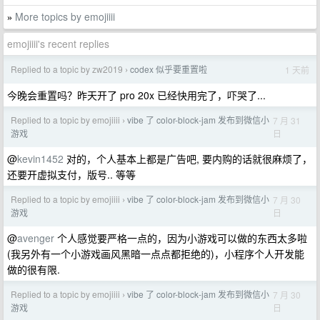
More topics by emojiiii
»
emojiiii's recent replies
Replied to a topic by zw2019
codex 似乎要重置啦
1 天前
›
今晚会重置吗？昨天开了 pro 20x 已经快用完了，吓哭了...
Replied to a topic by emojiiii
vibe 了 color-block-jam 发布到微信小
7 月 31
›
日
游戏
@
kevin1452
对的，个人基本上都是广告吧, 要内购的话就很麻烦了，
还要开虚拟支付，版号.. 等等
Replied to a topic by emojiiii
vibe 了 color-block-jam 发布到微信小
7 月 30
›
日
游戏
@
avenger
个人感觉要严格一点的，因为小游戏可以做的东西太多啦
(我另外有一个小游戏画风黑暗一点点都拒绝的)，小程序个人开发能
做的很有限.
Replied to a topic by emojiiii
vibe 了 color-block-jam 发布到微信小
7 月 30
›
日
游戏