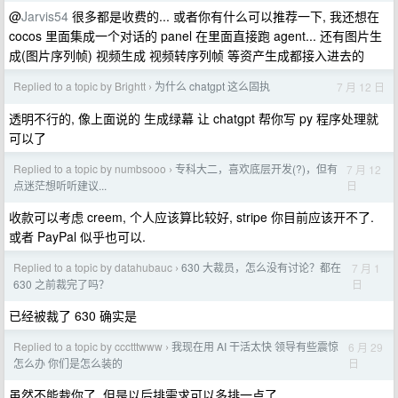
@
Jarvis54
很多都是收费的... 或者你有什么可以推荐一下, 我还想在
cocos 里面集成一个对话的 panel 在里面直接跑 agent... 还有图片生
成(图片序列帧) 视频生成 视频转序列帧 等资产生成都接入进去的
Replied to a topic by Brightt
为什么 chatgpt 这么固执
7 月 12 日
›
透明不行的, 像上面说的 生成绿幕 让 chatgpt 帮你写 py 程序处理就
可以了
Replied to a topic by numbsooo
专科大二，喜欢底层开发(?)，但有
7 月 12
›
日
点迷茫想听听建议...
收款可以考虑 creem, 个人应该算比较好, stripe 你目前应该开不了.
或者 PayPal 似乎也可以.
Replied to a topic by datahubauc
630 大裁员，怎么没有讨论？都在
7 月 1
›
日
630 之前裁完了吗？
已经被裁了 630 确实是
Replied to a topic by ccctttwww
我现在用 AI 干活太快 领导有些震惊
6 月 29
›
日
怎么办 你们是怎么装的
虽然不能裁你了, 但是以后排需求可以多排一点了.