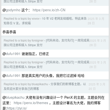
28 日
国公司注册和接入 Stripe 支付
@
godymho
这个：
https://penx.io/zh-CN
Replied to a topic by vovov
10 年 V2 老网友结婚啦，特此来告
2025 年 3 月
›
28 日
知各位 V 友，求祝福
恭喜恭喜
Replied to a topic by forsigner
[代码未动，支付先行] 一周完成英
2025 年 3 月
›
28 日
国公司注册和接入 Stripe 支付
@
dufu1991
谢谢指正，已修正
Replied to a topic by forsigner
[代码未动，支付先行] 一周完成英
2025 年 3 月
›
28 日
国公司注册和接入 Stripe 支付
@
dufu1991
那是真实用户的头像，我把它过滤掉 哈哈
Replied to a topic by bluepikachu
分享我们的新博客主题，以
2025 年 3 月
›
20 日
及欢迎大家分享自己的博客
@
bluepikachu
大佬有没有兴趣设计一个 PenX 的主题，主题会列在
这里：
https://penx.io/themes
，主题设计署名为大佬，我的博客
是:
https://ziyi.io/