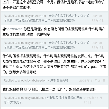
上升，开通这个功能还没满一个月，我估计是跑不掉这个毛病但应该
还不是很严重那种。
Replied to a topic by shawn4me
当你是个玄学信念者时，你是如
2025 年
›
12 月 6 日
何跳脱出命定论从而积极发挥自己个人的主观能动性的？
@
shawn4me
你还是没懂，你有没有所谓的主观能动性和什么时候产
生所谓的主观能动性，也是指令
Replied to a topic by shawn4me
当你是个玄学信念者时，你是如
2025 年
›
12 月 3 日
何跳脱出命定论从而积极发挥自己个人的主观能动性的？
什么时候发挥主观能动性，什么时候主观能动性能发挥出来，什么时
候发挥主观能动性最有效，都不是你自己能左右的，你以为你想好了
要动了？你以为这个念头是大脑凭空出来的？都是推动的，push 下来
的，别想太多等信号吧
Replied to a topic by abcfreedom
UPS 会着火吗
2025 年 11 月 21 日
›
我的施耐德的 UPS 都自己换过一次电池了，施耐德还是靠谱的
Replied to a topic by pushforce
有得过反流性食管炎的兄弟
2025 年 11 月
›
20 日
的不,太难受了.