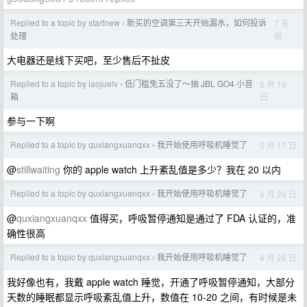
Replied to a topic by startnew
新买的空调第三天开始漏水，如何投诉
7 天
›
前
处理
大电器还是线下买吧，至少售后不扯皮
Replied to a topic by laojuelv
低门槛免五没了～抽 JBL GO4 小音
5 月 19
›
日
箱
参与一下啊
Replied to a topic by quxiangxuanqxx
我开始使用呼吸机睡觉了
5 月 17 日
›
@
stillwaiting
你的 apple watch 上升紊乱值是多少？我在 20 以内
Replied to a topic by quxiangxuanqxx
我开始使用呼吸机睡觉了
4 月 29 日
›
@
quxiangxuanqxx
值得买，呼吸暂停通知是通过了 FDA 认证的，准
确性很高
Replied to a topic by quxiangxuanqxx
我开始使用呼吸机睡觉了
4 月 28 日
›
我好像也有，我戴 apple watch 睡觉，开通了呼吸暂停通知，大部分
天数的睡眠都显示呼吸紊乱值上升，数值在 10-20 之间，有时候是未