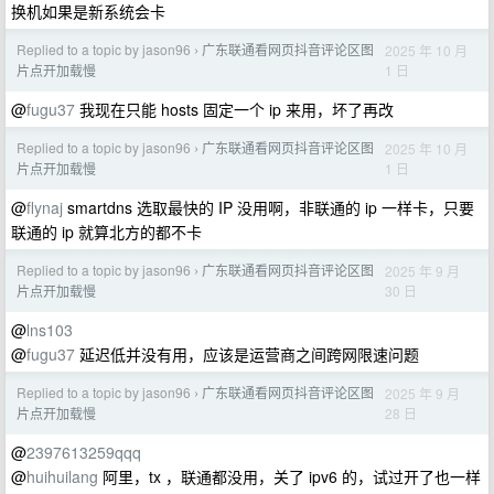
换机如果是新系统会卡
Replied to a topic by jason96
广东联通看网页抖音评论区图
2025 年 10 月
›
1 日
片点开加载慢
@
fugu37
我现在只能 hosts 固定一个 ip 来用，坏了再改
Replied to a topic by jason96
广东联通看网页抖音评论区图
2025 年 10 月
›
1 日
片点开加载慢
@
flynaj
smartdns 选取最快的 IP 没用啊，非联通的 ip 一样卡，只要
联通的 ip 就算北方的都不卡
Replied to a topic by jason96
广东联通看网页抖音评论区图
2025 年 9 月
›
30 日
片点开加载慢
@
lns103
@
fugu37
延迟低并没有用，应该是运营商之间跨网限速问题
Replied to a topic by jason96
广东联通看网页抖音评论区图
2025 年 9 月
›
28 日
片点开加载慢
@
2397613259qqq
@
huihuilang
阿里，tx ，联通都没用，关了 ipv6 的，试过开了也一样