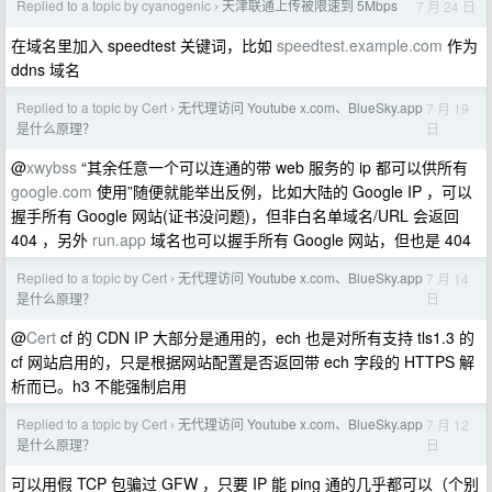
Replied to a topic by cyanogenic
天津联通上传被限速到 5Mbps
7 月 24 日
›
在域名里加入 speedtest 关键词，比如
speedtest.example.com
作为
ddns 域名
Replied to a topic by Cert
无代理访问 Youtube x.com、BlueSky.app
7 月 19
›
日
是什么原理？
@
xwybss
“其余任意一个可以连通的带 web 服务的 ip 都可以供所有
google.com
使用”随便就能举出反例，比如大陆的 Google IP ，可以
握手所有 Google 网站(证书没问题)，但非白名单域名/URL 会返回
404 ，另外
run.app
域名也可以握手所有 Google 网站，但也是 404
Replied to a topic by Cert
无代理访问 Youtube x.com、BlueSky.app
7 月 14
›
日
是什么原理？
@
Cert
cf 的 CDN IP 大部分是通用的，ech 也是对所有支持 tls1.3 的
cf 网站启用的，只是根据网站配置是否返回带 ech 字段的 HTTPS 解
析而已。h3 不能强制启用
Replied to a topic by Cert
无代理访问 Youtube x.com、BlueSky.app
7 月 12
›
日
是什么原理？
可以用假 TCP 包骗过 GFW ，只要 IP 能 ping 通的几乎都可以（个别