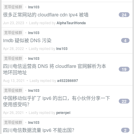
宽带症候群
•
lns103
很多正常网站的 cloudflare cdn ipv4 被墙
24
Jun 23, 2023 • Lastly replied by
AlphaTauriHonda
宽带症候群
•
lns103
imdb 疑似被 DNS 污染
4
Apr 28, 2022 • Lastly replied by
lns103
宽带症候群
•
lns103
四川电信运营商 DNS 将 cloudflare 官网解析为本
19
地环回地址
Aug 13, 2021 • Lastly replied by
a452286697
宽带症候群
•
lns103
中国移动似乎扩了 ipv6 的出口，有小伙伴分享一下
22
使用感受吗？
Apr 26, 2021 • Lastly replied by
peterpei
宽带症候群
•
lns103
四川电信数据流量 ipv6 不能出国？
2