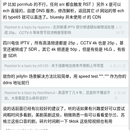
IP 比如 pornhub 的不行，任何 sni 都会触发 RST ）另外 x 是可以
ech 直接的，自建 DNS 服务，修改解析，返回其它 cf 网站的带 ech
的 type65 就可以直连了。bluesky 并未使用 cf 的 CDN
Replied to a topic by raysonx
北京联通 IPTV 部分频道疑似被错误处理
6 月
›
30 日
成 25p， CCTV-5 等体育节目流畅度受影响
四川电信 IPTV ，所有高清频道都是 25p ，CCTV 4k 也是 25p ，甚
至还被转成了 SDR ，其它 4k 频道是 50p ，但是有些是 HLG ，有些
是 SDR
Replied to a topic by zr0120
关于成都电信按条件限制上传带宽
6 月 21 日
›
就你的 jellyfin 场景解决方法比较简单，用 speed test.***.*** 作为你的
ddns 地址就行
Replied to a topic by NeoWalnut
英语学了几十年，还是听不懂说不
5 月 28
›
日
出，大家都是怎么练听说的？
说的话前面已经有比较好的建议了，听的话如果有兴趣爱好可以尝试
闲暇时间多看剧，美剧英剧这些，稍微熟悉一些可以看看爱尔兰、苏
格兰这些口音的剧，碎片时间刷一下 tiktok 这些短视频也有用