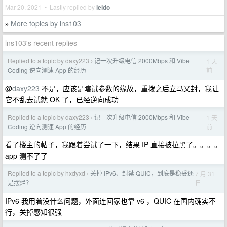
Mar 20, 2021 • Lastly replied by
leido
More topics by lns103
»
lns103's recent replies
Replied to a topic by daxy223
记一次升级电信 2000Mbps 和 Vibe
1 天
›
前
Coding 逆向测速 App 的经历
@
daxy223
不是，应该是瞎试参数的缘故，重拨之后立马又封，我让
它不乱去试就 OK 了，已经逆向成功
Replied to a topic by daxy223
记一次升级电信 2000Mbps 和 Vibe
1 天
›
前
Coding 逆向测速 App 的经历
看了楼主的帖子，我跟着尝试了一下，结果 IP 直接被拉黑了。。。。
app 测不了了
Replied to a topic by hxdyxd
关掉 IPv6、封禁 QUIC，到底是稳妥还
7 月 31
›
日
是摆烂？
IPv6 我用着没什么问题，外面连回家也靠 v6 ，QUIC 在国内确实不
行，关掉感知很强