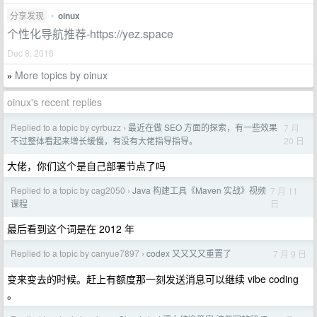
分享发现
•
oinux
个性化导航推荐-https://yez.space
Dec 8, 2016
More topics by oinux
»
oinux's recent replies
Replied to a topic by cyrbuzz
最近在做 SEO 方面的探索，有一些效果
7 月
›
20 日
不过整体看起来增长缓慢，有没有大佬指导指导。
大佬，你们这个是自己部署节点了吗
Replied to a topic by cag2050
Java 构建工具《Maven 实战》视频
7 月 11
›
日
课程
最后看到这个词是在 2012 年
Replied to a topic by canyue7897
codex 又又又又重置了
7 月 9 日
›
变来变去的时候。赶上有额度那一刻发送消息可以继续 vibe coding
。