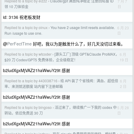
Replied to a topic by eizzz
Claude/gpt 满血纯净稳定 注册回帖留 ID
7 月 7
›
日
领 10 刀体验金
id: 3136 祝老板发财
Replied to a topic by oinux
You have 2 usage limit resets available.
6 月 23
›
日
Run /usage to use one.
@
PerFectTime
好吧，我以为是触发什么了，好几天没切过来看。
Replied to a topic by wtcoder
[源头工厂] 顶级 GPT&Claude ProMAX，
6 月
›
19 日
$20 刀 Codex/GPT5 免费体验，企业级稳定！
b2ludXgxMjVAZ21haWwuY29t 感谢
Replied to a topic by 443038716
给 API 装了个省钱阀：满血、超低倍
6 月
›
2 日
率、来测就送额度 站内留下注册邮箱
b2ludXgxMjVAZ21haWwuY29t 感谢
Replied to a topic by bingoso
活过来了，继续推广一下我的 codex 中
5 月 28
›
日
转站，依旧免费送 30 刀
b2ludXgxMjVAZ21haWwuY29t 感谢
Replied to a topic by jerfoxu
现在 claude 免费额度用的很快，想付费