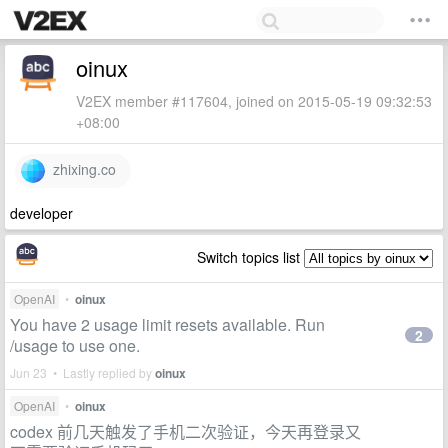
oinux
V2EX member #117604, joined on 2015-05-19 09:32:53
+08:00
zhixing.co
developer
Switch topics list
OpenAI
•
oinux
You have 2 usage limit resets available. Run
2
/usage to use one.
Jun 23 • Lastly replied by
oinux
OpenAI
•
oinux
codex 前几天触发了手机二次验证，今天再登录又