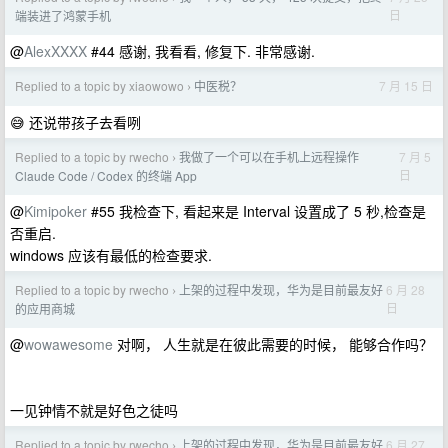
日
端装进了鸿蒙手机
@
AlexXXXX
#44 感谢, 我看看, 修复下. 非常感谢.
Replied to a topic by xiaowowo
中医税？
7 月 15 日
›
😅 还说带孩子去看咧
Replied to a topic by rwecho
我做了一个可以在手机上远程操作
7 月 5
›
日
Claude Code / Codex 的终端 App
@
Kimipoker
#55 我检查下, 看起来是 Interval 设置成了 5 秒,检查是
否重启.
windows 应该有最低的检查要求.
Replied to a topic by rwecho
上架的过程中发现，华为是目前最友好
6 月 28
›
日
的应用商城
@
wowawesome
对啊， 人生就是在彼此需要的时候， 能够合作吗？
一见钟情不就是好色之徒吗
Replied to a topic by rwecho
上架的过程中发现，华为是目前最友好
6 月 27
›