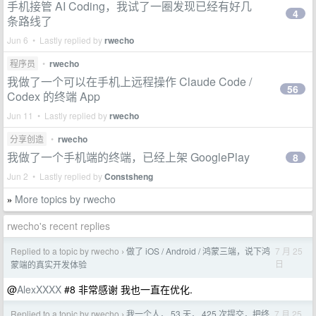
手机接管 AI Coding，我试了一圈发现已经有好几
4
条路线了
Jun 6 • Lastly replied by
rwecho
程序员
•
rwecho
我做了一个可以在手机上远程操作 Claude Code /
56
Codex 的终端 App
Jun 11 • Lastly replied by
rwecho
分享创造
•
rwecho
我做了一个手机端的终端，已经上架 GooglePlay
8
Jun 2 • Lastly replied by
Constsheng
More topics by rwecho
»
rwecho's recent replies
Replied to a topic by rwecho
做了 iOS / Android / 鸿蒙三端，说下鸿
7 月 25
›
日
蒙端的真实开发体验
@
AlexXXXX
#8 非常感谢 我也一直在优化.
Replied to a topic by rwecho
我一个人， 53 天， 425 次提交，把终
7 月 25
›