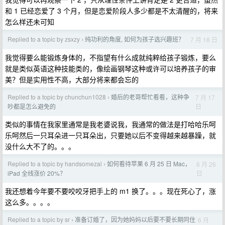
和 1 已经恋爱了 3 个月，但是恋爱阶段人多少都是不太清醒的，将来
怎么样还未可知
Replied to a topic by zsxzy
纯功利的角度, 如何为孩子选兴趣班？
7 月 18 日
›
我觉得要么能锻炼身体的，不指望有什么成就纯粹给孩子锻炼，要么
就是类似英语这种技能类的，像绘画钢琴这种或许可以培养孩子的审
美？但是实用性不高，大部分将来都会忘的
Replied to a topic by chunchun1028
婚后的老哥帮忙看看，这种争
7 月 17
›
日
吵都是怎么避免的
类似的事情在我家里通常是我老婆说我，我通常的做法是打哈哈乐呵
乐呵然后一只耳朵进一只耳朵出，只要她以后不变得越来越暴躁，就
没什么大不了的。。。
Replied to a topic by handsomezai
如何看待苹果 6 月 25 日 Mac，
6 月 26
›
日
iPad 全线涨价 20%？
我还想着今年要不要咬咬牙把手上的 m1 换了。。。现在死心了，涨
这么多。。。。
Replied to a topic by sr
准备订婚了，因为她妈妈以后要不要长期同住
6 月
›