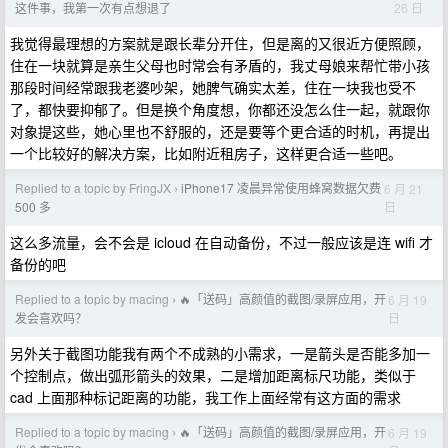
26 日
这件事，我第一次有点想退了
我觉得最理想的方案就是跟长辈分开住，但是离的又很近方便照顾，
住在一块就算是亲生父母也时常会有矛盾的，我丈母娘来帮忙带小孩
那段时间经常跟我老婆吵架，她脾气确实太差，住在一块我也受不
了，都快要抑郁了。但是换个角度想，你都还没怎么住一起，就跟你
对象提这些，她心里也不舒服的，还是要等个更合适的时机，再提出
一个比较好的解决方案，比如附近租房子，这样更合适一些吧。
Replied to a topic by FringJX
iPhone17 凌晨异常使用蜂窝数据欠费
6 月 21
›
日
500 多
这么多流量，会不会是 icloud 在自动备份，不过一般应该是连 wifi 才
备份的吧
Replied to a topic by macing
🔥「送码」高颜值的截图/录屏应用，开
6 月 19
›
日
发会喜欢吗？
另外关于截图功能我有两个不成熟的小需求，一是箭头是否能多加一
个控制点，做出弧形箭头的效果，二是增加距离标尺功能，类似于
cad 上面那种标记距离的功能，我工作上面经常有这方面的需求
Replied to a topic by macing
🔥「送码」高颜值的截图/录屏应用，开
6 月 19
›