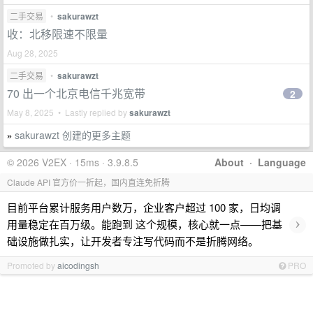
二手交易
•
sakurawzt
收：北移限速不限量
Aug 28, 2025
二手交易
•
sakurawzt
70 出一个北京电信千兆宽带
2
May 8, 2025 • Lastly replied by
sakurawzt
sakurawzt 创建的更多主题
»
© 2026 V2EX · 15ms · 3.9.8.5
About
·
Language
Claude API 官方价一折起，国内直连免折腾
目前平台累计服务用户数万，企业客户超过 100 家，日均调
›
用量稳定在百万级。能跑到 这个规模，核心就一点——把基
础设施做扎实，让开发者专注写代码而不是折腾网络。
Promoted by
aicodingsh
PRO