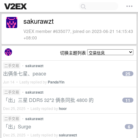
sakurawzt
V2EX member #635077, joined on 2023-06-21 14:15:43
+08:00
切换主题列表
二手交易
•
sakurawzt
出俩条七星、peace
25
Jun 14 • Lastly replied by
PandaYin
二手交易
•
sakurawzt
「出」三星 DDR5 32*2 俩条同批 4800 的
11
Dec 25, 2025 • Lastly replied by
hoor
二手交易
•
sakurawzt
「出」Surge
6
Dec 25, 2025 • Lastly replied by
sakurawzt