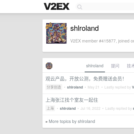
shlroland
V2EX member #415877, joined on
shlroland
提问
技
观云产品，开放公测，免费赠送会员！
分享创造
•
shlroland
•
May 21
• Lastly replied by
V
上海张江找个室友一起住
上海
•
shlroland
•
Jul 16, 2022
• Lastly replied by
More topics by shlroland
»