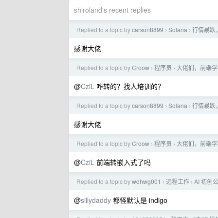
shlroland's recent replies
Replied to a topic by
carson8899
Solana
行情暴跌
›
›
感谢大佬
Replied to a topic by
Croow
程序员
大佬们，前端学
›
›
@
CziL
咋转的？找人培训的？
Replied to a topic by
carson8899
Solana
行情暴跌
›
›
感谢大佬
Replied to a topic by
Croow
程序员
大佬们，前端学
›
›
@
CziL
前端转嵌入式了吗
Replied to a topic by
wdhwg001
远程工作
AI 初创
›
›
@
sillydaddy
都怪默认是 indigo