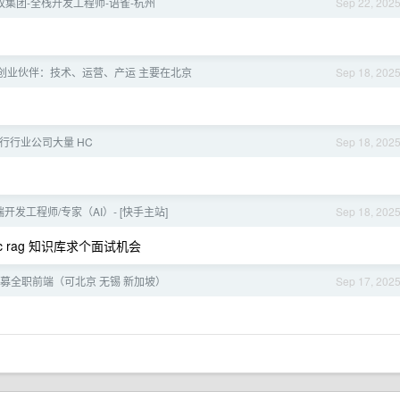
蚂蚁集团-全栈开发工程师-语雀-杭州
Sep 22, 202
招创业伙伴：技术、运营、产运 主要在北京
Sep 18, 202
出行行业公司大量 HC
Sep 18, 202
端开发工程师/专家（AI）- [快手主站]
Sep 18, 202
ic rag 知识库求个面试机会
司招募全职前端（可北京 无锡 新加坡）
Sep 17, 202