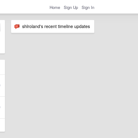
Home
Sign Up
Sign In
shlroland's recent timeline updates