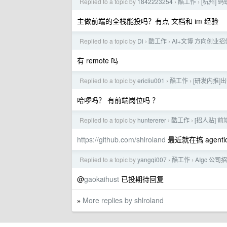
Replied to a topic by
1842223254
酷工作
[杭州] 
›
›
主做前端的全栈能投吗？有点 文档和 im 经验
Replied to a topic by
Di
酷工作
AI+文博 方向创业
›
›
有 remote 吗
Replied to a topic by
ericliu001
酷工作
[研发内推]
›
›
哈啰吗？ 有前端岗位吗 ？
Replied to a topic by
huntererer
酷工作
[招人贴] 前
›
›
https://github.com/shlroland
最近就在搞 agent
Replied to a topic by
yangqi007
酷工作
AIgc 公
›
›
@
gaokaihust
已投期待回复
More replies by shlroland
»