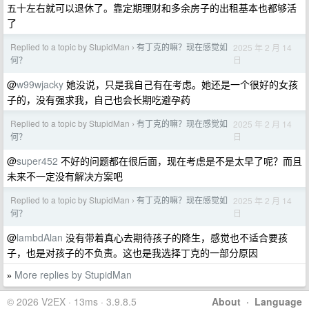
五十左右就可以退休了。靠定期理财和多余房子的出租基本也都够活
了
Replied to a topic by StupidMan
有丁克的嘛？现在感觉如
2025 年 2 月 14
›
日
何？
@
w99wjacky
她没说，只是我自己有在考虑。她还是一个很好的女孩
子的，没有强求我，自己也会长期吃避孕药
Replied to a topic by StupidMan
有丁克的嘛？现在感觉如
2025 年 2 月 14
›
日
何？
@
super452
不好的问题都在很后面，现在考虑是不是太早了呢？而且
未来不一定没有解决方案吧
Replied to a topic by StupidMan
有丁克的嘛？现在感觉如
2025 年 2 月 14
›
日
何？
@
lambdAlan
没有带着真心去期待孩子的降生，感觉也不适合要孩
子，也是对孩子的不负责。这也是我选择丁克的一部分原因
More replies by StupidMan
»
© 2026 V2EX · 13ms · 3.9.8.5
About
·
Language