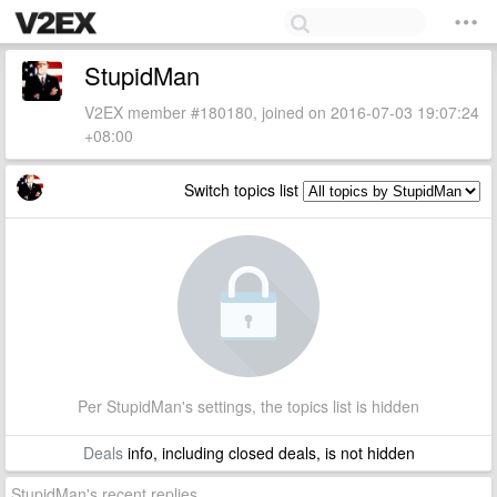
StupidMan
V2EX member #180180, joined on 2016-07-03 19:07:24
+08:00
Switch topics list
Per StupidMan's settings, the topics list is hidden
Deals
info, including closed deals, is not hidden
StupidMan's recent replies