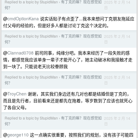
Replied to a topic by StupidMan
有丁克的嘛？现在感觉如
2025 年 2 月 14
›
日
何？
@
cmdOptionKana
说实话贴子有点歪了...我本来想问丁克朋友拖延应
付父母的经验的，但是好多人都是讨论丁克这个决定的。
Replied to a topic by StupidMan
有丁克的嘛？现在感觉如
2025 年 2 月 14
›
日
何？
@
Clannad0708
前司同事，纯缘分吧。我本来经历了一段失败的感
情，都感觉我应该单身一辈子才能开心了，她主动破冰和我接触才走
到一块了。只能说老天比较眷顾我
Replied to a topic by StupidMan
有丁克的嘛？现在感觉如
2025 年 2 月 14
›
日
何？
@
TroyChen
谢谢，其实我们身边还有几对也都是结婚但是丁克的，
而且是先行者，目前看来还是都先在拖着，等岁数到了应该也就死心
了各自父母。
Replied to a topic by StupidMan
有丁克的嘛？现在感觉如
2025 年 2 月 14
›
日
何？
@
george110
这一点确实很重要，按照我们的规划，没有孩子可能四