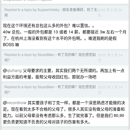
Replied to a topic by SupperHobby
朋友准备裸辞，劝了无
2025 年 2 月 24
›
日
用
现在这个环境还有总包这么多的外包？难以置信。。
40w 总包，一般的外包都是 13 或者 14 薪，都要接近 3w 左右一个月
了，在杭州上海没看到有这个水平的外包啊。。难道我刷的是假
BOSS 嘛
Replied to a topic by StupidMan
有丁克的嘛？现在感觉如
2025 年 2 月 14
›
日
何？
@
qiuhang
父母要求的主要，其实我们两个无所谓的。再加上有一点
利益方面的考量，能帮父母收回红包，那就办一场吧
Replied to a topic by StupidMan
有丁克的嘛？现在感觉如
2025 年 2 月 14
›
日
何？
@
recordnow
其实要孩子和丁克一样，都是一个深思熟虑才能做的决
定。现在看到太多不合格的父母了，很多人其实没有做父母的准备和
能力。以前父母辈没有考虑那么多，生了就完事了。但是我们 80,90
更负责更知道不负责的父母对孩子的伤害有多大。