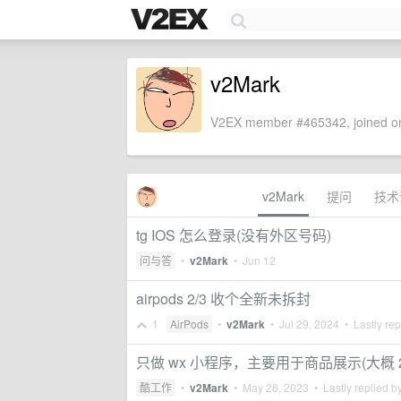
v2Mark
V2EX member #465342, joined on
v2Mark
提问
技术
tg IOS 怎么登录(没有外区号码)
问与答
•
v2Mark
•
Jun 12
airpods 2/3 收个全新未拆封
1
AirPods
•
v2Mark
•
Jul 29, 2024
• Lastly rep
只做 wx 小程序，主要用于商品展示(大概 2
酷工作
•
v2Mark
•
May 26, 2023
• Lastly replied b