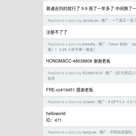
普通吉列的就行了 9.9 用了一年多了 中间换了
Replied to a topic by
JarvisLee
推广
一个真正一目了然
›
›
注册不了了
Replied to a topic by
bleedfly
推广
Token 自由！ O
›
›
度）！ 0.25 人民币换一美金！
HONGMACC-48038808 谢谢老板
Replied to a topic by
l534891619
推广
[压力测试] C
›
›
会员
FRE-cc419451 感谢老板
Replied to a topic by
cxzweb
推广
# GPT-5.4 / 5.
›
›
helloworld
ID：471
Replied to a topic by
GaryLee
推广
中转站送福利，
›
›