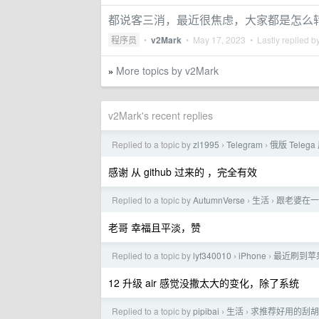
都说客三消，最近很焦虑，大家都是怎么
程序员
•
v2Mark
•
May 17, 2023
• Lastly replied b
More topics by v2Mark
»
v2Mark's recent replies
Replied to a topic by
zl1995
Telegram
俄版 Tel
›
›
感谢 从 github 过来的 ，完全有效
Replied to a topic by
AutumnVerse
生活
跟老婆在一
›
›
老哥 幸福且平淡，赞
Replied to a topic by
lyf340010
iPhone
最近刷到苹果
›
›
12 升级 air 感觉没撒太大的变化，除了系统
Replied to a topic by
pipibai
生活
求推荐好用的刮胡
›
›