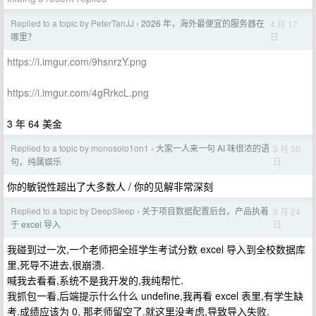
Replied to a topic by PeterTanJJ
2026 年，海外最便宜的服务器在
4 月 17
›
日
哪里？
https://i.imgur.com/9hsnrzY.png
https://i.imgur.com/4gRrkcL.png
3 年 64 美金
Replied to a topic by monosolo1on1
大家一人来一句 AI 味很浓的语
3 月 30
›
日
句，纯属娱乐
你的敏锐性超出了大多数人 / 你的见解非常深刻
Replied to a topic by DeepSIeep
关于项目数据配置后台。产品执着
3 月 24
›
日
于 excel 导入
我碰到过一次,一个老师把全班学生考试分数 excel 导入到全校数据库
里,死导不进去,很崩溃.
喊我去看看,系统不是我开发的,我纯帮忙.
我抓包一看,后端提示什么什么 undefine,我再看 excel 表里,有学生缺
考.成绩应该为 0, 那老师留空了.就这里没考虑,导致导入失败.