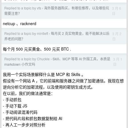
Replied to a topic by vfs
海外服务器购买，有哪些推荐，以及哪些坑
3 月 6
›
日
需要注意？
netcup 、racknerd
Replied to a topic by mintleft
每月买 2 克实物黄金，能不能解决以后
3 月 2
›
日
养老的问题？
每个月 500 元买黄金、500 元买 BTC .
Replied to a topic by Chuckle
Skill、MCP 等等 AI 外围工具，本质是
3 月 1
›
日
markdown 小作文吗
我用一个实际场景解释什么是 MCP 和 Skills 。
假设有一个网站 A ，它的前端和服务器之间做了加密通信。我现在想
逆向分析它的加密流程，以及使用的密钥生成方式。
在以前，我们的做法通常是：
- 手动抓包
- 手动下载 JS
- 手动阅读混淆代码
- 把代码片段和抓包数据复制给 AI
- 再人工一步步对照分析