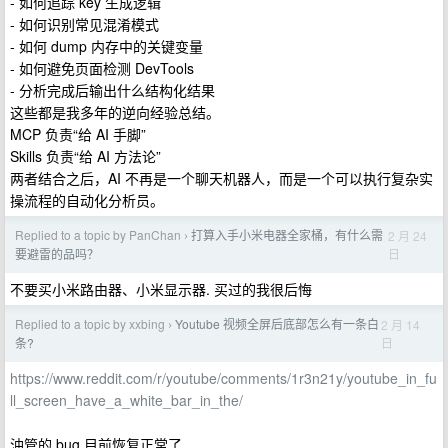
- 如何追踪 key 生成逻辑
- 如何识别常见混淆模式
- 如何 dump 内存中的关键变量
- 如何避免页面检测 DevTools
- 分析完成后输出什么结构化结果
这些都是我多年的逆向经验总结。
MCP 负责“给 AI 手脚”
Skills 负责“给 AI 方法论”
两者结合之后，AI 不再是一个聊天机器人，而是一个可以执行复杂实
操流程的自动化分析员。
Replied to a topic by PanChan
打算入手小米电器全家桶，有什么需
2 月 24
›
日
要避雷的品吗？
不要买小米路由器、小米显示器. 买过的我很后悔
Replied to a topic by xxbing
Youtube 视频全屏后底部怎么有一条白
2 月 14
›
日
条?
https://www.reddit.com/r/youtube/comments/1r3n21y/youtube_in_fu
ll_screen_have_a_white_bar_in_the/
油管的 bug,目前恢复正常了