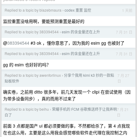
Replied to a topic by blazebmaura
codex 重置 监控
1 天前
›
监控重置没啥用啊，要能预测重置是最好的
Replied to a topic by 383394544
esim 的含金量还在上升
7 月 31 日
›
@
383394544
#3 ok ，懂你意思了，因为我的 esim gg 也被封了
Replied to a topic by 383394544
esim 的含金量还在上升
7 月 31 日
›
gg 的 esim 也好好的吗？
Replied to a topic by awenforlinux
分享个我用 kimi k3 抄的一款粘
7 月 27
›
日
贴板软件
确实卷，之前用 ditto 很多年，前几天发现一个 clipi 在尝试使用（因
为带多设备同步），真的而用不过来了
Replied to a topic by beihu
荣耀手机的 FCM 谷歌推送终于让我弄明
7 月 21
›
日
白了
前面 3 点都是国产 ui 都必须要做的事，不然都给杀了，第 4 点我现
在也这么用，主要是这么用我会感觉哪些软件走代理在我控制之内