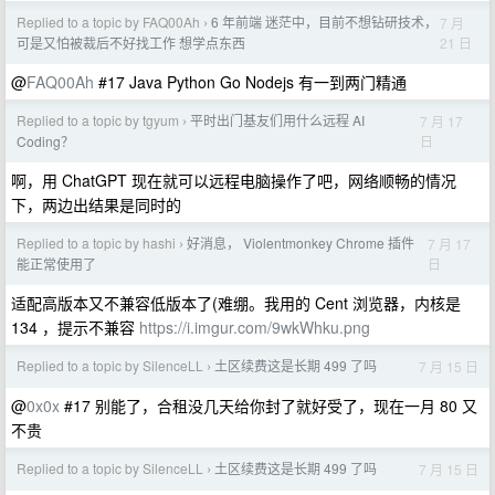
Replied to a topic by FAQ00Ah
6 年前端 迷茫中，目前不想钻研技术，
7 月
›
21 日
可是又怕被裁后不好找工作 想学点东西
@
FAQ00Ah
#17 Java Python Go Nodejs 有一到两门精通
Replied to a topic by tgyum
平时出门基友们用什么远程 AI
7 月 17
›
日
Coding？
啊，用 ChatGPT 现在就可以远程电脑操作了吧，网络顺畅的情况
下，两边出结果是同时的
Replied to a topic by hashi
好消息， Violentmonkey Chrome 插件
7 月 17
›
日
能正常使用了
适配高版本又不兼容低版本了(难绷。我用的 Cent 浏览器，内核是
134 ，提示不兼容
https://i.imgur.com/9wkWhku.png
Replied to a topic by SilenceLL
土区续费这是长期 499 了吗
7 月 15 日
›
@
0x0x
#17 别能了，合租没几天给你封了就好受了，现在一月 80 又
不贵
Replied to a topic by SilenceLL
土区续费这是长期 499 了吗
7 月 15 日
›