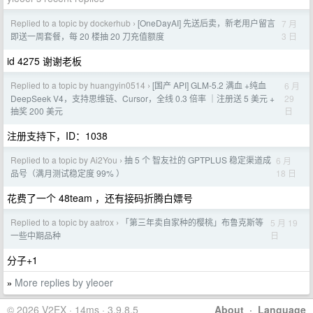
Replied to a topic by dockerhub
[OneDayAI] 先送后卖，新老用户留言
7 月
›
3 日
即送一周套餐，每 20 楼抽 20 刀充值额度
id 4275 谢谢老板
Replied to a topic by huangyin0514
[国产 API] GLM-5.2 满血 +纯血
6 月
›
29
DeepSeek V4，支持思维链、Cursor，全线 0.3 倍率 ｜注册送 5 美元 +
日
抽奖 200 美元
注册支持下，ID：1038
Replied to a topic by Ai2You
抽 5 个 智友社的 GPTPLUS 稳定渠道成
6 月
›
18 日
品号（满月测试稳定度 99% ）
花费了一个 48team ，还有接码折腾白嫖号
Replied to a topic by aatrox
「第三年卖自家种的樱桃」布鲁克斯等
5 月 19
›
日
一些中期品种
分子+1
More replies by yleoer
»
© 2026 V2EX · 14ms · 3.9.8.5
About
·
Language