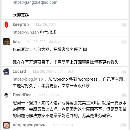
https://jiangxueqiao.com
欢迎互链
keepfun
Mar 26, 2024
96
https://yun.fan
帅气出场
lstz
Mar 26, 2024 via Android
97
以前写过，奈何太抠，把博客服务停了 lol
现在在写开源项目了，毕竟简历上开源项目比博客更有看头
zocsrd
Mar 26, 2024 via Android
98
https://blog.kt.sb
，从 typecho 移到 wordpress ，自己写主题，
主题写好久了，年度更新，文章一直没迁移
DavidDee
Mar 26, 2024
99
想问一下坚持下来的大佬，写博客会完美主义吗。就是一篇很水
的博客，会愿意丢上去吗。老是因为这个原因不写，但是高质量
的问题与解决方案不是常常能遇到的，尤其是业务码农。
nanjingwuyanzu
Mar 26, 2024
100