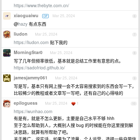
https://www.thebyte.com.cn/
xiaoguaiwu
Mar 25, 2024
OP
6
@
hazy
有点东西
liudon
Mar 25, 2024
7
https://liudon.com
贴下我的
MorningStar0
Mar 25, 2024
8
写了几年但频率很低，基本就是总结工作里有意思的点。
https://sadofriod.github.io/
jamesjammy061
Mar 25, 2024
9
写是写，基本只有网上搜一会不太容易搜索到的东西会写一下，
比较稀少的教程或者文章写一写吧，还有自己的心得啥的
epiloguess
Mar 25, 2024
1
10
https://wunhao.com
有是有，就是不怎么更新，主要是自己水平不够 hhh
至于怎么帮助到人，大概别人搜 bug 的时候能在你这里搜到解
决思路，就算有所帮助了吧。
关于推广，说实话，如果为了流量，个人运营，选择一些自带信