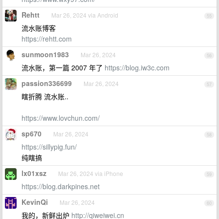
Rehtt
Mar 26, 2024 via Android
55
流水账博客
https://rehtt.com
sunmoon1983
Mar 26, 2024
56
流水账，第一篇 2007 年了
https://blog.iw3c.com
passion336699
Mar 26, 2024
57
瞎折腾 流水账..
https://www.lovchun.com/
sp670
Mar 26, 2024
58
https://sillypig.fun/
纯瞎搞
lx01xsz
Mar 26, 2024 via iPhone
59
https://blog.darkpines.net
KevinQi
Mar 26, 2024
60
我的，新鲜出炉
http://qiweiwei.cn