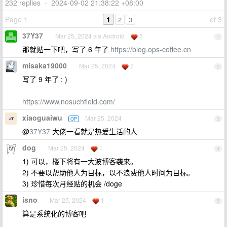
232 replies
•
2024-09-02 21:38:22 +08:00
Page 1
1
of 3
2
3
37Y37
Mar 25, 2024 via Android
5
1
那就贴一下吧，写了 6 年了
https://blog.ops-coffee.cn
misaka19000
Mar 25, 2024
2
2
写了 9 年了 : )
https://www.nosuchfield.com/
xiaoguaiwu
Mar 25, 2024
OP
3
@
37Y37
大佬一看就是热爱生活的人
dog
Mar 25, 2024
1
4
1) 可以，楼下将有一大波博客袭来。
2) 不要以帮助他人为目标，以不浪费他人时间为目标。
3) 珍惜每次月经贴的机会 /doge
isno
Mar 25, 2024
1
5
算是系统化的博客吧