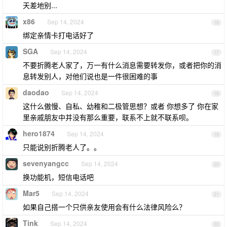
天差地别...
x86
Sep 14, 2024
16
绑定亲情卡打电话好了
SGA
Sep 14, 2024
17
不要折腾老人家了，万一有什么消息需要转发你，或者把你的消
息转发别人，对他们说也是一件很困难的事
daodao
Sep 14, 2024
18
这什么傲慢、自私、幼稚和二极管思想？或者 你想多了 你在家
里亲戚朋友中并没有那么重要，联系不上就不联系呗。
hero1874
Sep 14, 2024
19
只能说别折腾老人了。。
sevenyangcc
Sep 14, 2024
20
换功能机，短信电话吧
Mar5
Sep 14, 2024
21
如果自己搭一个只供亲友使用会有什么法律风险么？
Tink
Sep 14, 2024
22