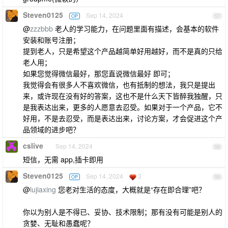
Steven0125
Sep 14, 2024
OP
57
@
zzzbbb
老人的学习能力，在问题里面有描述，会基本的软件
安装和账号注册；
提到老人，只是希望这个产品越简单好用越好，而不是真的只给
老人用；
如果您觉得微信最好，那您直说微信最好 即可；
我觉得会有很多人不喜欢微信，也有抵制的想法，我只是提出
来，或许现在没有好的答案，这也不是什么天下皆醉我独醒，只
是我表达出来，更多的人愿意去忍受。如果对于一个产品，它不
好用，不是去忍受，而是表达出来，讨论方案，才会促进这个产
品领域的进步吧？
cslive
Sep 14, 2024
58
短信，无需 app,插卡即用
Steven0125
Sep 14, 2024
3
OP
59
@
lujiaxing
您老对生活的态度，大概就是“存在即合理”吧？
你以为别人是不得已、妥协、技术限制；那有没有可能是别人的
贪婪、无耻和愚蠢呢？