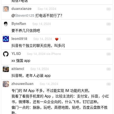
短信+电话
duanxianze
Sep 14, 2024
41
@
Steven0125
打电话不就行了？
ByteRan
Sep 14, 2024
42
要不养几只信鸽吧
leon0918
Sep 14, 2024
1
43
抖音有个独立的聊天应用，叫多闪
YLSD
Sep 14, 2024 via iPhone
44
xx 强国 app
aitianci
Sep 14, 2024
45
抖音啊，老年人必装 app
zhouweiluan
Sep 14, 2024
46
专门的 IM App 不多，不过能实现 IM 功能的大把。
我看了看我手机里的 App ，比较主流的：支付宝，抖音，小红
书，微博等，还有一众企业向的，什么飞书，钉钉这种。
偏门一点的：脉脉，玩吧，高德地图，贴吧，百度云盘数不胜
数。