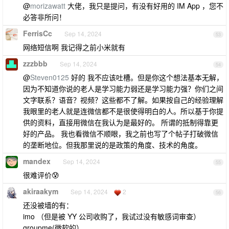
@
morizawatt
大佬，我只是提问，有没有好用的 IM App ，您不
必答非所问！
FerrisCc
Sep 14, 2024
53
网络短信啊 我记得之前小米就有
zzzbbb
Sep 14, 2024
54
@
Steven0125
好的 我不应该吐槽。但是你这个想法基本无解，
因为不知道你说的老人是学习能力弱还是学习能力强？你们之间
文字联系？语音？视频？这些都不了解。如果按自己的经验理解
我眼里的老人就是连微信都不是很使得明白的人。所以基于你提
供的资料，直接用微信在我认为是最好的。 所谓的抵制得靠更
好的产品。 我也看微信不顺眼，我之前也写了个帖子打破微信
的垄断地位。但我那里说的是政策的角度、技术的角度。
mandex
Sep 14, 2024
55
很难评价😰
akiraakym
Sep 14, 2024
2
56
还没被墙的有：
imo （但是被 YY 公司收购了，我试过没有敏感词审查）
groupme(微软的）