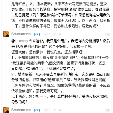
是有红点； 2 ，版本更新，从来不会去写更新的功能点，这次
更新收起了服务号的消息，把常用的“通知”收到二级，导致我错
过消息提醒（列车停运和候补订单情况，如果您觉得这些是我的
错，不应该依赖微信通知，那我无话可说）。以上两点，您分析
一下，是什么样的不得已，妥协和技术限制，导致的呢？
Steven0125
Sep 16, 2024
OP
74
@
lujiaxing
少来这套，我只是个用户，我还得去分析揣摩？然后
来 PUA 是自己的问题？这个不好用，我就换一个啊。
您是大佬，您有素养，我说几点，您去揣摩吧：
1 ，不知道您微信上有没有“企业微信团队”，不厌其烦地推一条
“发现更多可能的同事”的图文消息，设置了消息免打扰，还是一
直提醒，PC 端点了，手机端还是有红点；
2 ，版本更新，从来不会去写更新的功能点，这次更新收起了服
务号的消息，把常用的“通知”收到二级，导致我错过消息提醒
（列车停运和候补订单情况，如果您觉得这些是我的错，不应该
依赖微信通知，那我无话可说）。
以上两点，您分析一下，是什么样的不得已，妥协和技术限制，
导致的呢？
Steven0125
Sep 16, 2024
OP
75