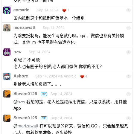
支付宝也可以当做 IM
exmario
Sep 14, 2024
1
2
国内抵制这个和抵制吃饭基本一个级别
morizawatt
Sep 14, 2024
3
为啥要抵制啊，能发个消息就行呗。qq 、微信也都有关怀模
式，其他 im 也不见得有做适老化
hzw
Sep 14, 2024
4
别想了 不可能
老人也有圈子的 别的老人都用微信 你家的不用？
Ashore
Sep 14, 2024 via Android
4
5
别给老人增加负担了。。，
Steven0125
Sep 14, 2024
OP
6
@
hzw
我想的是，老人还是继续用微信，只是联系我，用其他
App
Steven0125
Sep 14, 2024
OP
7
@
morizawatt
在可以预见的将来，微信和 QQ ，只会越来越恶
心人，想着趁早准备，逐步替换