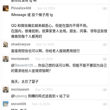
那你应该用 tg 啊
Pinealxx408
Sep 14, 2024
36
IMessage 或 挂个梯子用 tg
QQ 和微信确实越来越恶心，但是在国内不得不用。
在国内，很难抵制，就算家里人全用。朋友、同事、领导这些很
难做到每个人都用的
shadowyue
Sep 14, 2024
37
直接用短信也可以啊，你给老人报销费用就行
morizawatt
Sep 14, 2024
38
@
Steven0125
... 你自己想的话可以啊，但能不能不要因为自己
的需求给别人徒增烦恼啊？
我天，太巨了婴子
morizawatt
Sep 14, 2024
39
@
lujiaxing
狗糟的鸣式追我到 v 站了😲
steve009
Sep 14, 2024
40