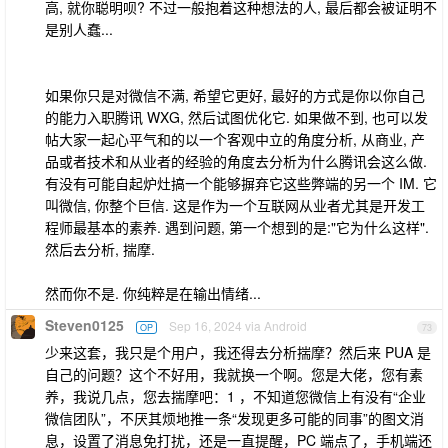
高, 就你聪明呗? 不过一般抱着这种想法的人, 最后都会被证明不
是别人蠢...
如果你只是对微信不满, 希望它更好, 最好的方式是你以你自己
的能力入职腾讯 WXG, 然后试图优化它. 如果做不到, 也可以发
帖大家一起心平气和的以一个客观中立的角度分析, 从商业, 产
品或者技术和从业者的经验的角度去分析为什么腾讯会这么做.
有没有可能自起炉灶搞一个能够摒弃它这些弊端的另一个 IM. 它
叫微信, 你整个巨信. 这是作为一个互联网从业者尤其是开发工
程师最基本的素养. 遇到问题, 第一个想到的是:"它为什么这样".
然后去分析, 揣摩.
然而你不是. 你纯粹是在输出情绪...
Steven0125
Sep 16, 2024 via Android
OP
73
少来这套，我只是个用户，我还得去分析揣摩？然后来 PUA 是
自己的问题？这个不好用，我就换一个啊。您是大佬，您有素
养，我说几点，您去揣摩吧：1 ，不知道您微信上有没有“企业
微信团队”，不厌其烦地推一条“发现更多可能的同事”的图文消
息，设置了消息免打扰，还是一直提醒，PC 端点了，手机端还