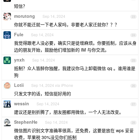
短信？
morutong
Sep 14, 2024
23
你就不能迁就一下老人家吗，非要老人家迁就你？？？
Fule
Sep 14, 2024
24
我觉得跟老人没必要，确实只是徒增麻烦。你要抵制，应该从身
边的朋友开始，鼓励他们增加新的 IM 与你交流。
ynxh
Sep 14, 2024
25
抵制？众人皆醉你独醒，我建议你马上卸载微信 qq 。谁用谁是
狗
Lotii
Sep 14, 2024 via iPhone
26
只发文字的话，短信挺好用的
wessin
Sep 14, 2024
27
建议还是别折腾了，朋友圈都用微信，一个人无法改变。
StephenHe
Sep 14, 2024
28
微信图片识别文字准确率很高，还免费，这要是放在 wps 妥妥
收费，苹果税 30%没见你们抵制