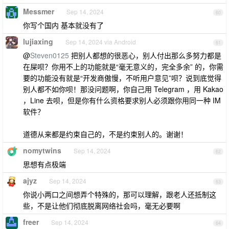
Messmer
Sep 14, 2024
60
你写个国内 基本就没有了
lujiaxing
Sep 14, 2024 via Android
61
@
Steven0125
把别人都想的很恶心，别人付出那么多努力都是
在屎呗？你用不上的功能就是“毫无意义的，完全多余” 的，你需
要的功能没有就是“开发商傲慢，不听用户意见”呗？说到底觉得
别人都不如你呗！那没问题啊，你自己用 Telegram ，用 Kakao
，Line 去呗，但是你有什么资格要求别人必须跟你用同一种 IM
软件？
道德从来都是约束自己的，不是约束别人的。谢谢！
nomytwins
Sep 14, 2024
62
思想有点极端
ajyz
Sep 14, 2024
63
你说小两口之间想弄个特殊的，那可以理解，跟老人还抵制这
些，不是让他们彻底脱离网络社会吗，毫无必要啊
freer
Sep 14, 2024
64