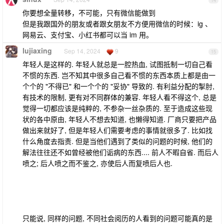
14
你要想全量转移，不可能，只有微信能做到
但是我跟国外的朋友或者跟女朋友不方便用微信的时候：ig 、
网易云、支付宝、小红书都可以当 im 用。
lujiaxing
Sep 14, 2024
9
15
年轻人是这样的. 年轻人就总是一腔热血, 试图抵制一切自己看
不惯的东西. 岂不知其中很多自己看不惯的东西本质上都是由一
个个的 "不得已" 和一个个的 "妥协" 导致的. 有利益分配的掣肘,
有技术的限制, 更有对不同群体的兼容. 年轻人看不得这个, 总是
觉得一切都应该是纯粹的, 不参杂一丝杂质的. 至于造成这些现
状的各中原由, 年轻人不想去知道, 也懒得知道. 厂商只要把产品
做出来就好了, 但是年轻人们需要考虑的事情就很多了. 比如找
什么角度去指责. 但是当他们遇到了类似的问题的时候, 他们的
解法往往还不如曾经被他们诟病的东西.... 前人不暇自省. 而后人
喷之; 后人喷之而不鉴之, 亦使后人而复喷后人也.
只能说, 同样的问题, 不同社会阅历的人看到的问题可能真的是