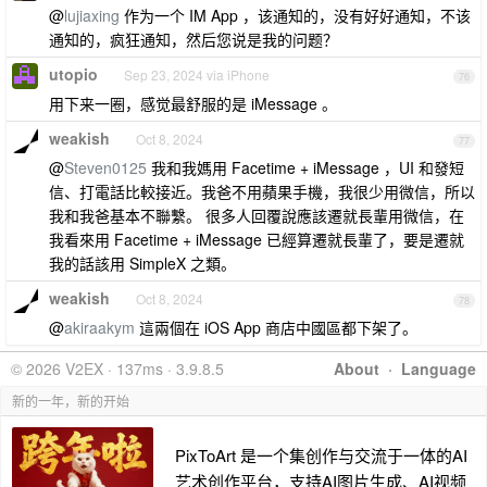
@
lujiaxing
作为一个 IM App ，该通知的，没有好好通知，不该
通知的，疯狂通知，然后您说是我的问题？
utopio
Sep 23, 2024 via iPhone
76
用下来一圈，感觉最舒服的是 iMessage 。
weakish
Oct 8, 2024
77
@
Steven0125
我和我媽用 Facetime + iMessage ，UI 和發短
信、打電話比較接近。我爸不用蘋果手機，我很少用微信，所以
我和我爸基本不聯繫。 很多人回覆說應該遷就長輩用微信，在
我看來用 Facetime + iMessage 已經算遷就長輩了，要是遷就
我的話該用 SimpleX 之類。
weakish
Oct 8, 2024
78
@
akiraakym
這兩個在 iOS App 商店中國區都下架了。
© 2026 V2EX · 137ms · 3.9.8.5
About
·
Language
新的一年，新的开始
PixToArt 是一个集创作与交流于一体的AI
艺术创作平台，支持AI图片生成、AI视频