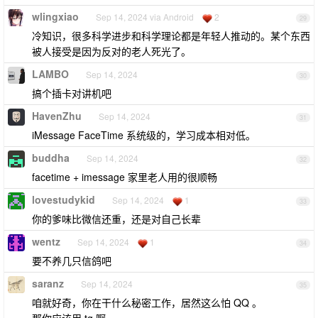
wlingxiao
Sep 14, 2024 via Android
2
29
冷知识，很多科学进步和科学理论都是年轻人推动的。某个东西
被人接受是因为反对的老人死光了。
LAMBO
Sep 14, 2024
30
搞个插卡对讲机吧
HavenZhu
Sep 14, 2024
31
iMessage FaceTime 系统级的，学习成本相对低。
buddha
Sep 14, 2024
32
facetime + imessage 家里老人用的很顺畅
lovestudykid
Sep 14, 2024
1
33
你的爹味比微信还重，还是对自己长辈
wentz
Sep 14, 2024
1
34
要不养几只信鸽吧
saranz
Sep 14, 2024
35
咱就好奇，你在干什么秘密工作，居然这么怕 QQ 。