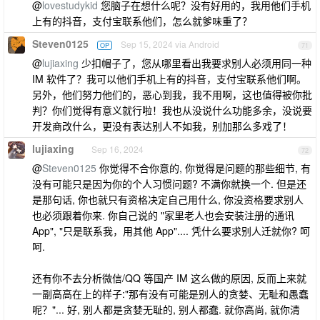
@
lovestudykid
您脑子在想什么呢？没有好用的，我用他们手机
上有的抖音，支付宝联系他们，怎么就爹味重了？
Steven0125
Sep 15, 2024 via Android
OP
71
@
lujiaxing
少扣帽子了，您从哪里看出我要求别人必须用同一种
IM 软件了？我可以他们手机上有的抖音，支付宝联系他们啊。
另外，他们努力他们的，恶心到我，我不用啊，这也值得被你批
判？你们觉得有意义就行啦！我也从没说什么功能多余，没说要
开发商改什么，更没有表达别人不如我，别加那么多戏了！
lujiaxing
Sep 16, 2024
72
@
Steven0125
你觉得不合你意的, 你觉得是问题的那些细节, 有
没有可能只是因为你的个人习惯问题? 不满你就换一个. 但是还
是那句话, 你也就只有资格决定自己用什么, 你没资格要求别人
也必须跟着你来. 你自己说的 "家里老人也会安装注册的通讯
App", "只是联系我，用其他 App".... 凭什么要求别人迁就你? 呵
呵.
还有你不去分析微信/QQ 等国产 IM 这么做的原因, 反而上来就
一副高高在上的样子:"那有没有可能是别人的贪婪、无耻和愚蠢
呢？"... 好, 别人都是贪婪无耻的, 别人都蠢. 就你高尚, 就你清