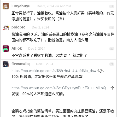
luoyebuyu
Dec 2, 2024 via Android
18
正常买就行了，油换着吃，酱油按个人喜好买（买特级的，有无
添加的随意），米买长粒的（香）
polopro
Dec 2, 2024
19
酱油我用的 0 禾，油的话买进口的橄榄油（参考之前油罐车事件
国内的都不敢吃了），醋就随意，南方人很少用
Ahiok
Dec 2, 2024
20
不常煮饭看了看家里的油，居然 21 年就过期了
fivesmallq
Dec 2, 2024
21
https://mp.weixin.qq.com/s/ll22rHn4-U-4nfd6ip_dsw
试过
100+瓶酱油，才写出这份国产酱油种草清单！
https://mp.weixin.qq.com/s/Sr1CDy17ywDuhEX_0uMLpQ
一个
发现：90%的人不知道怎么买醋。
企鹅吃喝指南的酱油清单，买过里面的丸庄黑豆酱油，还是不错
的，不过现在配料表改了好像，不如之前的香了。