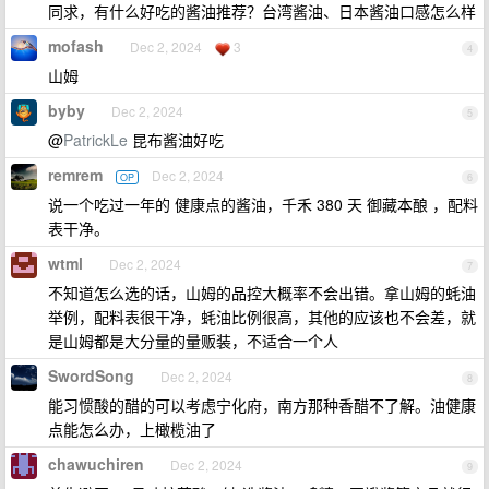
同求，有什么好吃的酱油推荐？台湾酱油、日本酱油口感怎么样
mofash
Dec 2, 2024
3
4
山姆
byby
Dec 2, 2024
5
@
PatrickLe
昆布酱油好吃
remrem
Dec 2, 2024
OP
6
说一个吃过一年的 健康点的酱油，千禾 380 天 御藏本酿 ，配料
表干净。
wtml
Dec 2, 2024
7
不知道怎么选的话，山姆的品控大概率不会出错。拿山姆的蚝油
举例，配料表很干净，蚝油比例很高，其他的应该也不会差，就
是山姆都是大分量的量贩装，不适合一个人
SwordSong
Dec 2, 2024
8
能习惯酸的醋的可以考虑宁化府，南方那种香醋不了解。油健康
点能怎么办，上橄榄油了
chawuchiren
Dec 2, 2024
9