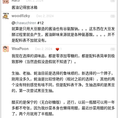
Rat3
Dec 2, 2024
14
酱油记得放冰箱
woodfizky
Dec 2, 2024
15
@
chawuchiren
#12
就算是只用大豆酿造的酱油也有谷氨酸钠。。。这东西在大豆发
酵过程里就会产生，酱油鲜味来源就是各种氨基酸。。。。并不
是配料表不加就没有。
WeaPoon
Dec 2, 2024
1
16
我现在选择的调味品，都是零添加零糖的，都是配料表简单到极
致那种（当然造假没造假就不知道了）。
生抽、老抽、蚝油目前是选择的鲁味顺的，新选择的一个牌子，
刚用没多久，蚝油是比较惊艳的（相对之前的选择），其他的两
个没有特别感觉有啥不同，但是配料表干净。生抽选择的是黑豆
的，第一次尝试黑豆生抽。
醋买的是保宁的（无白砂糖版），还行，以前一瓶醋可以用一年
多都不夸张，因为我炒菜本身也懒得用醋，最近炒菜用醋的就多
了，两个月就用了半瓶醋。