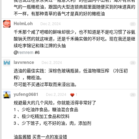
气的一瓶橄榄油，跟国内大型连锁商超里面随便买到的味道真的
不一样，有那种青草的香气才是真的好的橄榄油
HolmLoh
Dec 2, 2024
27
千禾那个咸了吧唧的鲜味却很少，也不知道是不是吃习惯了谷氨
酸钠天然的就这味道，还是千禾确实做的不好吃。现在我还是继
续吃李锦记和珠江牌的头抽
@
remrem
#6
lavvrence
Dec 2, 2024
28
选油的最佳实践：深棕色玻璃瓶装，低温物理压榨 （冷压初
榨），橄榄油。
尽可能不买通过萃取而来浸出油。
yufeng0681
Dec 2, 2024
1
29
规避最大的几个风险，你就能活得非常好了
1 、少吃油炸食品，糖油混合食品
2 、极少吃精加工食品和饮料
3 、少下馆子，吃不好的油，肉，添加剂
油盐酱醋 买贵一点的准没错