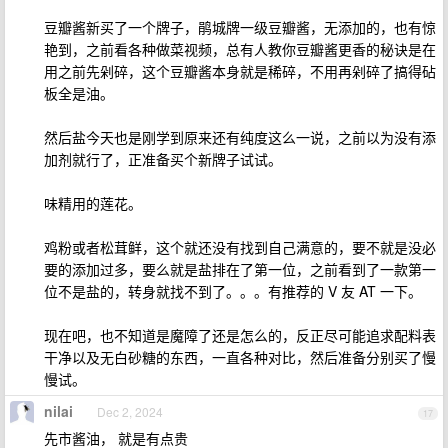
豆瓣酱新买了一个牌子，鹃城牌一级豆瓣酱，无添加的，也有惊
艳到，之前看各种做菜视频，总有人教你豆瓣酱更香的秘诀是在
用之前先剁碎，这个豆瓣酱本身就是稀碎，不用再剁碎了搞得砧
板全是油。
然后盐今天也是刚学到原来还有纯度这么一说，之前以为没有添
加剂就行了，正准备买个新牌子试试。
味精用的莲花。
鸡粉或者松茸鲜，这个就还没有找到自己满意的，要不就是没必
要的添加过多，要么就是盐排在了第一位，之前看到了一款第一
位不是盐的，转身就找不到了。。。有推荐的 V 友 AT 一下。
现在吧，也不知道是魔障了还是怎么的，反正尽可能追求配料表
干净以及无白砂糖的东西，一直各种对比，然后准备分别买了慢
慢试。
nilai
Dec 2, 2024
17
先市酱油， 就是有点贵