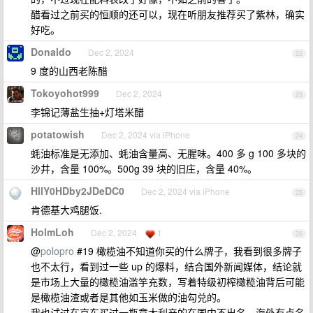
醋看过之前买的恒顺的还可以，现在听朋友推荐买了紫林，确实
好吃。
Donaldo
Dec 2, 2024
22
9 度的山西老陈醋
Tokoyohot999
Dec 2, 2024
23
李锦记薄盐生抽+灯塔米醋
potatowish
Dec 2, 2024 via iPhone
24
蚝油标准是无添加、蚝油含量高、无腥味。400 多 g 100 多块的
沙井，含量 100%。500g 39 块的旧庄，含量 40%。
HllY0HDby2JDeDC0
Dec 2, 2024 via iPhone
25
肯德基大鸡腿饭.
HolmLoh
Dec 2, 2024
1
26
@
polopro
#19 橄榄油不知道你买的什么牌子，我看到很多牌子
也不太行，看到过一些 up 的爆料，结合国外新闻媒体，结论就
是市场上大量的橄榄油滥竽充数，写着特级初榨橄榄油背后可能
是橄榄油渣或者是其他如玉米做的油勾兑的。
我也试过在京东买过一瓶意大利产的在国内不出名，海外有点名