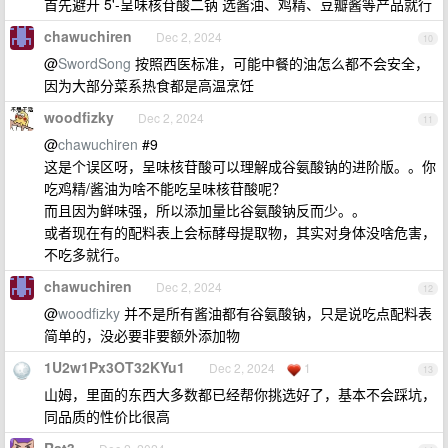
首先避开 5'-呈味核苷酸二钠 选酱油、鸡精、豆瓣酱等产品就行
chawuchiren
Dec 2, 2024
10
@
SwordSong
按照西医标准，可能中餐的油怎么都不会安全，
因为大部分菜系热食都是高温烹饪
woodfizky
Dec 2, 2024
11
@
chawuchiren
#9
这是个误区呀，呈味核苷酸可以理解成谷氨酸钠的进阶版。。你
吃鸡精/酱油为啥不能吃呈味核苷酸呢？
而且因为鲜味强，所以添加量比谷氨酸钠反而少。。
或者现在有的配料表上会标酵母提取物，其实对身体没啥危害，
不吃多就行。
chawuchiren
Dec 2, 2024
12
@
woodfizky
并不是所有酱油都有谷氨酸钠，只是说吃点配料表
简单的，没必要非要额外添加物
1U2w1Px3OT32KYu1
Dec 2, 2024
1
13
山姆，里面的东西大多数都已经帮你挑选好了，基本不会踩坑，
同品质的性价比很高