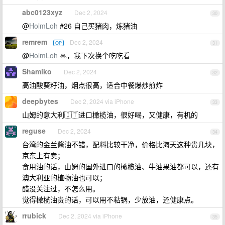
abc0123xyz
Dec 2, 2024
30
@
HolmLoh
#26 自己买猪肉，炼猪油
remrem
Dec 2, 2024
OP
31
@
HolmLoh
🙏，我下次换个吃吃看
Shamiko
Dec 2, 2024
32
高油酸葵籽油，烟点很高，适合中餐爆炒煎炸
deepbytes
Dec 2, 2024 via iPhone
33
山姆的意大利🇮🇹进口橄榄油，很好喝，又健康，有机的
reguse
Dec 2, 2024
34
台湾的金兰酱油不错，配料比较干净，价格比海天这种贵几块，
京东上有卖；
食用油的话，山姆的国外进口的橄榄油、牛油果油都可以，还有
澳大利亚的植物油也可以；
醋没关注过，不怎么用。
觉得橄榄油贵的话，可以用不粘锅，少放油，还健康点。
rrubick
Dec 2, 2024 via iPhone
35