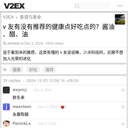
V2EX
美酒与美食
›
v 友有没有推荐的健康点好吃点的？酱油
、醋、油
By
remrem
at Dec 2, 2024 · 5423 views
迫于看到米的推荐，这类有懂的 v 友说说嘛，少点科技的，近期不想
加入光荣的进化
健康
好吃
推荐
38 replies
•
2024-12-03 12:56:16 +08:00
wxyrrcj
Dec 2, 2024
1
胖东来
mascteen
Dec 2, 2024
1
2
永春陈醋
PatrickLe
Dec 2, 2024
3