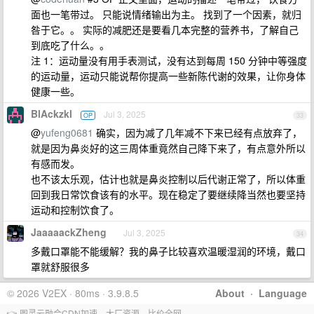
面也一笔带过。 只能说情绪输出为主。 找到了一个因素，就归
咎于它。。 实际的减肥还是要看几本完整的营养书，了解自己
到底吃了什么。。
注 1：运动量没有用手表测试，没有达到每周 150 分钟中等强度
的运动量，运动只能说帮你提高一些新陈代谢的效果，让你身体
健康一些。
BlAckzkl
Jul 3, 2025
OP
33
@
yufeng0681
确实，因为减了几年减不下来已经有点放弃了，
就是因为鼻炎好的这三周体重竟然自己降下来了，有点意外所以
有感而发。
也不该太乐观，估计也就是鼻炎控制以后代谢正常了，所以体重
回到我日常饮食该有的水平。现在稳定了要继续降当然也要坚持
运动和控制饮食了。
JaaaaackZheng
Jul 3, 2025
34
多戴口罩能不能缓解？我的鼻子比较喜欢温暖湿润的环境，戴口
罩就舒服很多
© 2026 V2EX · 80ms · 3.9.8.5
About
·
Language
👉 图灵云融合CDN加速，大厂资源、比价全网