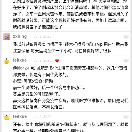
之前过敏性鼻炎特别严重，上个月连续喝了 20 天辛芩颗粒，现
在好多了，除了刚起床那会儿会流清鼻涕，其他时间不怎么流鼻
涕了，之前一直用录雷他定、辅舒良或者布利奈德。但是用久了
耐药就没效果，可能这个颗粒正好对我有效，再加上运动巩固，
我的鼻炎差不多能控制住了
xxbing
Jul 2, 2025
15
我以前过敏性鼻炎也很严重, 经常打喷嚏,”纸巾 vip 用户“, 后来我
注意保暖,每天运动至少一个小时. 现在鼻炎好转了很多..
feitxue
Jul 2, 2025
1
16
@
klo424
#2 减肥是多个生活习惯因素互相影响的，这几个事情
都要做，但是有不同优先级的。
心理>睡眠>饮食>运动
前一个没做好，后一个很容易事倍功半。
答主是典型的睡眠影响了。
鼻炎这种偏向自身免疫性疾病，现代医学很难根治，原因是现代
医学擅长治点，不擅长治面。
feitxue
Jul 2, 2025
17
还有，楼主 你提到的所谓“应激状态”，就涉及心理问题了，就跟
有心事一样，长期额外给自己心理压力。