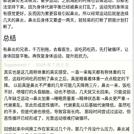
都说鼻炎无法根治，要多运动。之前减肥的时候也会做运动，但都无
法坚持下来，因为身体代谢平衡已经被鼻炎打乱了，运动完的身体没
有感觉更好，反而因为累更容易引起鼻炎。所以经常运动后就是连续
几天的鼻炎，鼻炎后身体又要虚一两天，就轻易的打断了把我计划打
断了。
总结
有鼻炎的兄弟，千万别拖，去看医生，该吃药吃药，先打破循环，让
身体回复平衡。再恢复身体运动，提升抵抗力。
Supplement 1 · 2025 年 7 月 2 日
其实也是这几周称体重的真实感受，一直一来每天都有称体重的习
惯，这段时间吃药控制了鼻炎之后，真是眼看着体重一点点稳定的下
降。 以前真是鼻炎不严重的几年可能几天降两三斤，鼻炎一来，饭吃
不好，喷嚏打的头昏脑胀，动也不想动，几天就又长回来。 只能说前
几年缺乏运动→鼻炎加重→睡眠质量差→精神状态差→鼻炎更严重→
代谢紊乱，至此形成恶性循环。 代谢紊乱以后基础代谢降低，虽然吃
的不多，但是代谢也很低，导致容易长肉。 那段时间尝试过运动，但
恶性循环已经形成了，光靠运动很难打破循环。
回想起来中间换工作在家呆过几个月，那几个月没什么压力，鼻炎减