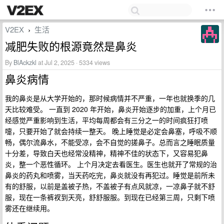
V2EX
生活
›
减肥失败的根源竟然是鼻炎
By
BlAckzkl
at Jul 2, 2025 · 5334 views
鼻炎病情
我的鼻炎是从大学开始的，那时候病情并不严重，一年也就换季的几
天比较难受。 一直到 2020 年开始，鼻炎开始逐步的加重，上个月已
经感觉严重影响到生活，平均每周都会有三分之一的时间疯狂打喷
嚏，只要开始了就会持续一整天。 晚上睡觉是必定会鼻塞，呼吸不顺
畅，偶尔流鼻水，不能受凉，会不自觉的搓鼻子。总而言之睡眠质量
十分差，导致白天也经常没精神，精神不佳的状态下，又容易犯鼻
炎，整一个恶性循环。 上个月决定去看医生。医生也就开了常规的治
鼻炎的药丸和喷雾，当天药吃完，鼻炎就没有再犯过。睡觉是前所未
有的舒服，以前是盖被子热，不盖被子有点风就凉，一凉鼻子就不舒
服，现在一条裤衩到天亮，舒舒服服。到现在已经第三周，只剩下喷
雾还在继续用。