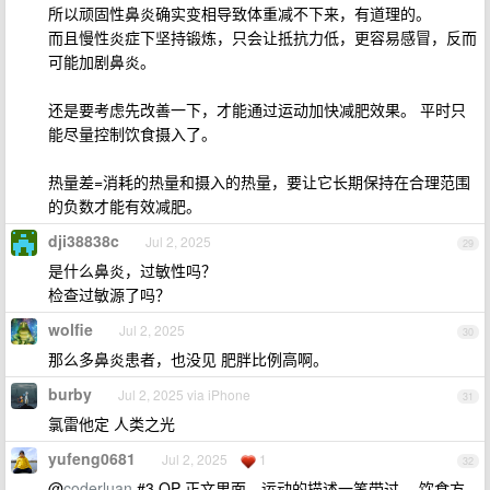
所以顽固性鼻炎确实变相导致体重减不下来，有道理的。
而且慢性炎症下坚持锻炼，只会让抵抗力低，更容易感冒，反而
可能加剧鼻炎。
还是要考虑先改善一下，才能通过运动加快减肥效果。 平时只
能尽量控制饮食摄入了。
热量差=消耗的热量和摄入的热量，要让它长期保持在合理范围
的负数才能有效减肥。
dji38838c
Jul 2, 2025
29
是什么鼻炎，过敏性吗？
检查过敏源了吗？
wolfie
Jul 2, 2025
30
那么多鼻炎患者，也没见 肥胖比例高啊。
burby
Jul 2, 2025 via iPhone
31
氯雷他定 人类之光
yufeng0681
Jul 2, 2025
1
32
@
coderluan
#3 OP 正文里面，运动的描述一笔带过， 饮食方