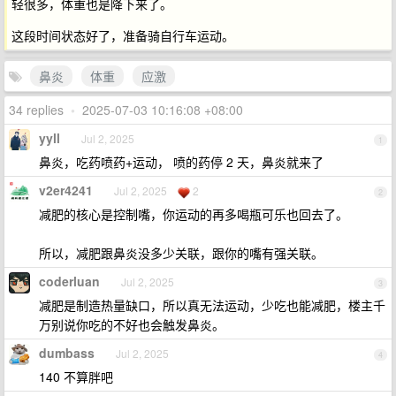
轻很多，体重也是降下来了。
这段时间状态好了，准备骑自行车运动。
鼻炎
体重
应激
34 replies
•
2025-07-03 10:16:08 +08:00
yyll
Jul 2, 2025
1
鼻炎，吃药喷药+运动， 喷的药停 2 天，鼻炎就来了
v2er4241
Jul 2, 2025
2
2
减肥的核心是控制嘴，你运动的再多喝瓶可乐也回去了。
所以，减肥跟鼻炎没多少关联，跟你的嘴有强关联。
coderluan
Jul 2, 2025
3
减肥是制造热量缺口，所以真无法运动，少吃也能减肥，楼主千
万别说你吃的不好也会触发鼻炎。
dumbass
Jul 2, 2025
4
140 不算胖吧