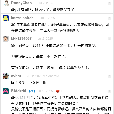
DonnyChao
Jul 2, 2025
5
@
yyll
有同感，喷药停了，鼻炎就又来了
karmaisbitch
Jul 2, 2025
6
30 年老鼻炎患者在此！小时候鼻窦炎，后来变成慢性鼻炎，现
在是过敏性鼻炎，靠每天一颗西替利嗪过活
kkk1234567
Jul 2, 2025
7
额，同鼻炎，2011 年还做过消融手术，后来仍然复发。
但是锻炼以后，基本上不再发作了。
有氧锻炼为主，跑步、游泳。 跑步 以鼻呼吸为主。
cvbnt
Jul 2, 2025 via Android
8
bmi 多少，140 还行啊
BlAckzkl
Jul 2, 2025
1
OP
9
@
klo424
明白，我原本也不是个贪嘴的人。这段时间饮食并没
有刻意控制，但是体重就是明显稳稳的降了。
只能说不是直接原因，间接有影响吧。鼻炎严重的人应该都能明