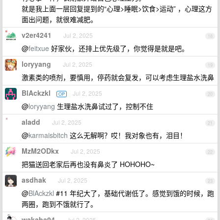
就是我上面一层回复提到的“心理>睡眠>饮食>运动” ，心理这方
面出问题，就很难减肥。
v2er4241
Jul 2, 2025
18
@
feitxue
好家伙，还排上优先级了，你觉得是就是吧。
loryyang
Jul 2, 2025
19
激素类的喷剂，要慎用，停药就会复发，可以考虑生理盐水洗鼻
BlAckzkl
Jul 2, 2025
OP
20
@
loryyang
生理盐水洗鼻试过了，控制不住
aladd
Jul 2, 2025
21
@
karmaisbitch
这么无解啊？哎！我对象也有，泪目！
MzM2ODkx
Jul 2, 2025
22
把猫送回老家后再也没有鼻炎了 HOHOHO~
asdhak
Jul 2, 2025
23
@
BlAckzkl
#11 年纪大了，基础代谢低了。感觉到饿的时候，跑
两圈，跑到不饿就行了。
wakaba94
Jul 2, 2025