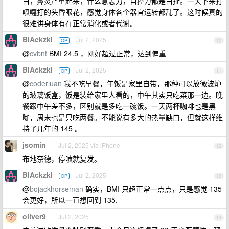
白，鼻炎严重起来，什么意志力，自控力都是白扯。一天下来打
喷嚏打的头昏眼花，感觉身体各个器官运转都乱了。这时候真的
很难讲身体有在正常消化或者代谢。
BlAckzkl
Jul 2, 2025
OP
10
@
cvbnt
BMI 24.5 ，刚好超过正常，达到偏重
BlAckzkl
Jul 2, 2025
OP
11
@
coderluan
我不吃早餐，午饭是家里自带，那种可以放微波炉
的玻璃饭盒，饭是装给家里人看的，中午其实只吃菜那一边。晚
餐跟中午差不多，区别就是多吃一碗饭。一天两杯咖啡也是黑
咖，周末也是只吃两餐。不能说有多大的热量缺口，但就这样维
持了几年的 145 。
jsomin
Jul 2, 2025 via iPhone
12
布地奈德，停喷就复发。
BlAckzkl
Jul 2, 2025
OP
13
@
bojackhorseman
确实，BMI 只超正常一点点，只是感觉 135
会更好，所以一直想回到 135.
oliver9
Jul 2, 2025
14