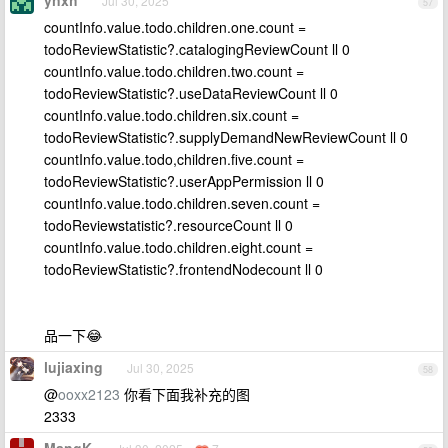
Jul 30, 2025
57
countInfo.value.todo.children.one.count =
todoReviewStatistic?.catalogingReviewCount ll 0
countInfo.value.todo.children.two.count =
todoReviewStatistic?.useDataReviewCount ll 0
countInfo.value.todo.children.six.count =
todoReviewStatistic?.supplyDemandNewReviewCount ll 0
countInfo.value.todo,children.five.count =
todoReviewStatistic?.userAppPermission ll 0
countInfo.value.todo.children.seven.count =
todoReviewstatistic?.resourceCount ll 0
countInfo.value.todo.children.eight.count =
todoReviewStatistic?.frontendNodecount ll 0
品一下😂
lujiaxing
Jul 30, 2025
58
@
ooxx2123
你看下面我补充的图
2333
MangK