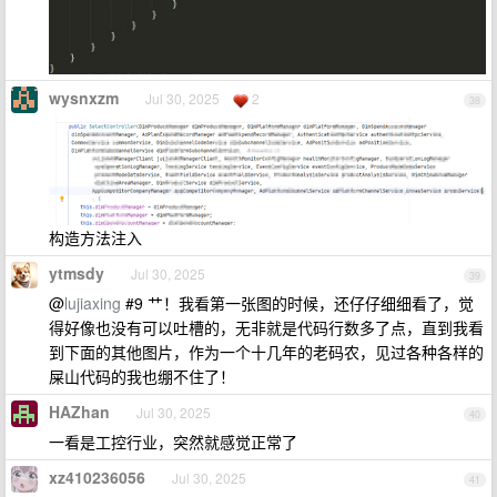
wysnxzm
Jul 30, 2025
2
38
构造方法注入
ytmsdy
Jul 30, 2025
39
@
lujiaxing
#9 艹！我看第一张图的时候，还仔仔细细看了，觉
得好像也没有可以吐槽的，无非就是代码行数多了点，直到我看
到下面的其他图片，作为一个十几年的老码农，见过各种各样的
屎山代码的我也绷不住了！
HAZhan
Jul 30, 2025
40
一看是工控行业，突然就感觉正常了
xz410236056
Jul 30, 2025
41