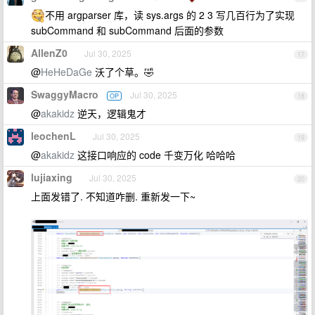
不用 argparser 库，读 sys.args 的 2 3 写几百行为了实现
subCommand 和 subCommand 后面的参数
AllenZ0
Jul 30, 2025
17
@
HeHeDaGe
沃了个草。🤣
SwaggyMacro
Jul 30, 2025
OP
18
@
akakidz
逆天，逻辑鬼才
leochenL
Jul 30, 2025
19
@
akakidz
这接口响应的 code 千变万化 哈哈哈
lujiaxing
Jul 30, 2025
20
上面发错了. 不知道咋删. 重新发一下~