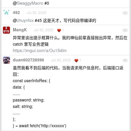
@
SwaggyMacro
#0
492
Jul 30, 2025
47
@
zhuynfox
#45 这是天才，写代码自带编译的
MangK
Jul 30, 2025
1
48
异常里谈出提示框算什么。我的神仙前辈直接抛出异常，然后在
catch 里写业务逻辑
https://imgur.com/a/Ou1S4lm
duan602728596
Jul 30, 2025
1
49
虽然我看不到后端的代码，当我请求用户信息时，后端接口返
回：
const userInfoRes: {
data: {
......
password: string;
salt: string;
......
};
} = await fetch('http://xxxxxx')