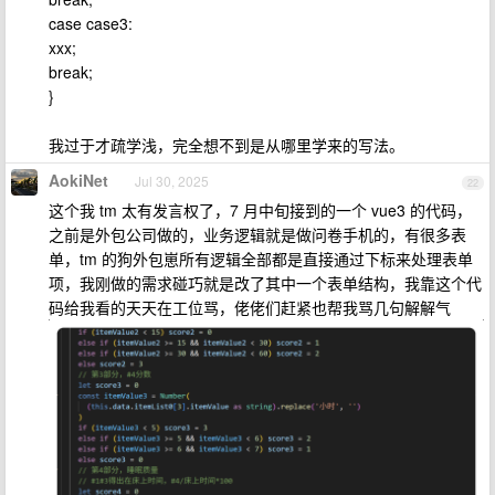
case case3:
xxx;
break;
}
我过于才疏学浅，完全想不到是从哪里学来的写法。
AokiNet
Jul 30, 2025
22
这个我 tm 太有发言权了，7 月中旬接到的一个 vue3 的代码，
之前是外包公司做的，业务逻辑就是做问卷手机的，有很多表
单，tm 的狗外包崽所有逻辑全部都是直接通过下标来处理表单
项，我刚做的需求碰巧就是改了其中一个表单结构，我靠这个代
码给我看的天天在工位骂，佬佬们赶紧也帮我骂几句解解气