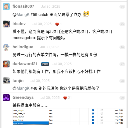
fionasit007
Jul 30, 2025
74
@
MangK
#59 catch 里面又异常了咋办
irisdev
Jul 30, 2025
1
75
看不懂，这到底是 api 项目还是客户端项目，客户端项目
messagebox 提示下有问题吗
hellodigua
Jul 30, 2025
76
见过一万行的表单文件吗，一模一样的还有 6 份
darksword21
Jul 30, 2025
PRO
77
如果他们都能有工作，那我不应该担心不好找工作
lonjin
Jul 30, 2025
78
@
MangK
#48 别的我没笑 你这个是真把我整笑了
Greendays
Jul 30, 2025
21
79
某数据库字段名……