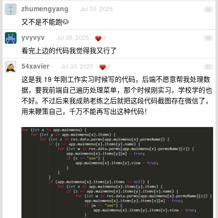
zhumengyang
Jul 30, 2025
35
又不是不能跑🐶
yvyvyv
Jul 30, 2025
1
36
看完上边的代码我觉得我又行了
54xavier
Jul 30, 2025
1
37
这是我 19 年刚工作实习时候写的代码，后端不愿意帮我处理数
据，要我前端自己遍历处理菜单，那个时候刚实习，学校学的也
不好。不过后来我成熟老练之后就把这段代码截图存在微信了，
用来鞭策自己，千万不能再写出这种代码！