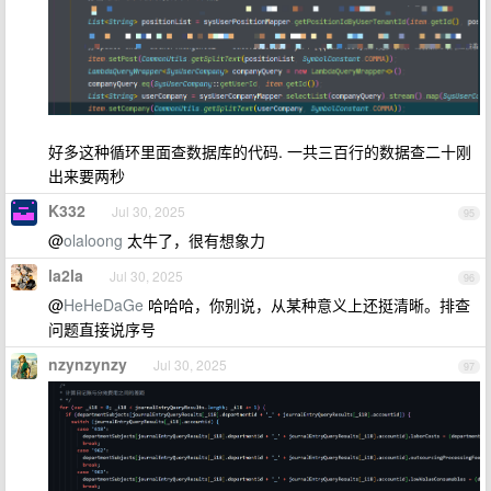
好多这种循环里面查数据库的代码. 一共三百行的数据查二十刚
出来要两秒
K332
Jul 30, 2025
95
@
olaloong
太牛了，很有想象力
la2la
Jul 30, 2025
96
@
HeHeDaGe
哈哈哈，你别说，从某种意义上还挺清晰。排查
问题直接说序号
nzynzynzy
Jul 30, 2025
97