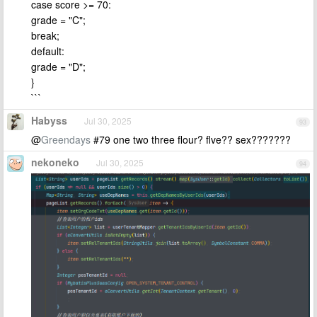
case score >= 70:
grade = "C";
break;
default:
grade = "D";
}
```
Habyss
Jul 30, 2025
93
@
Greendays
#79 one two three flour? flve?? sex???????
nekoneko
Jul 30, 2025
94