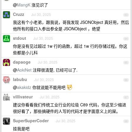
@
MangK
涨见识了
Cruzz
Jul 30, 2025
63
我这有个小老弟，跟我说，哥我发现 JSONObject 真好用，然后
他所有的接口入参出参全是 JSONObject ，绝望
stdout
Jul 30, 2025
64
你是没有见过超过 1w 行的函数，超过 1w 行的存储过程。你这
些都是小儿科
dapaoge
Jul 30, 2025
65
@
AokiNet
注释很清楚, 已经可以了.
labubu
Jul 30, 2025
66
@
akakidz
你就说能不能用吧
villivateur
Jul 30, 2025
67
建议你看看我们传统工业行业的垃圾 C89 代码，你这至少缩进
很好看了，那些搞硬件的人写的代码才是字面意义上的屎。
SuperSuperCoder
Jul 30, 2025
68
挂我是吧