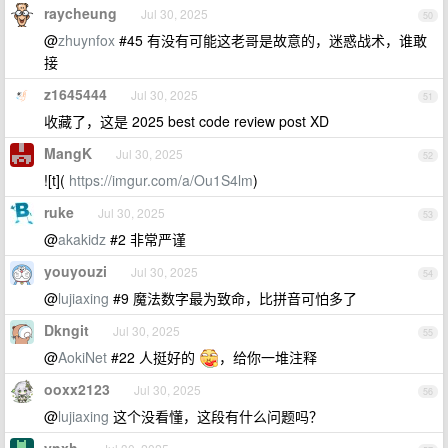
raycheung
Jul 30, 2025
50
@
zhuynfox
#45 有没有可能这老哥是故意的，迷惑战术，谁敢
接
z1645444
Jul 30, 2025
51
收藏了，这是 2025 best code review post XD
MangK
Jul 30, 2025
52
![t](
https://imgur.com/a/Ou1S4lm
)
ruke
Jul 30, 2025
53
@
akakidz
#2 非常严谨
youyouzi
Jul 30, 2025
54
@
lujiaxing
#9 魔法数字最为致命，比拼音可怕多了
Dkngit
Jul 30, 2025
55
@
AokiNet
#22 人挺好的
，给你一堆注释
ooxx2123
Jul 30, 2025
56
@
lujiaxing
这个没看懂，这段有什么问题吗？
ynxh