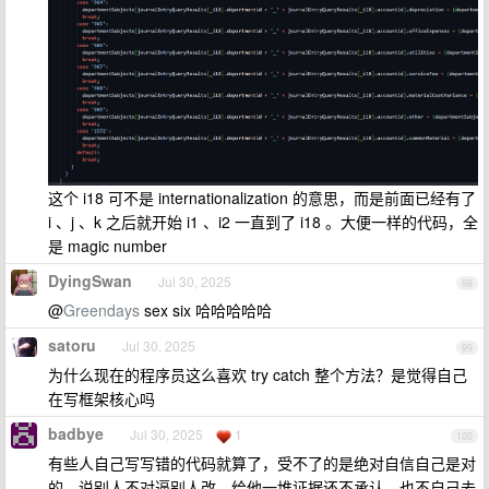
这个 i18 可不是 internationalization 的意思，而是前面已经有了
i 、j 、k 之后就开始 i1 、i2 一直到了 i18 。大便一样的代码，全
是 magic number
DyingSwan
Jul 30, 2025
98
@
Greendays
sex six 哈哈哈哈哈
satoru
Jul 30, 2025
99
为什么现在的程序员这么喜欢 try catch 整个方法？是觉得自己
在写框架核心吗
badbye
Jul 30, 2025
1
100
有些人自己写写错的代码就算了，受不了的是绝对自信自己是对
的，说别人不对逼别人改，给他一堆证据还不承认，也不自己去