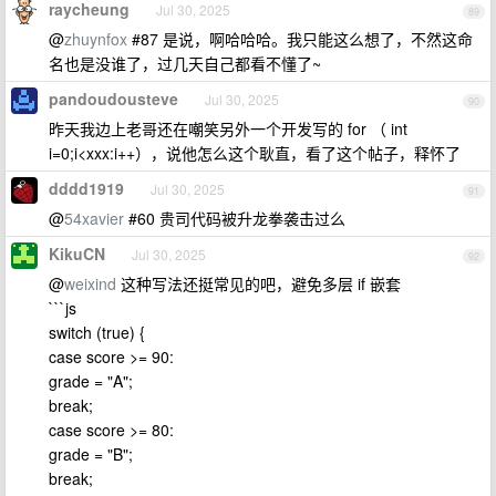
raycheung
Jul 30, 2025
89
@
zhuynfox
#87 是说，啊哈哈哈。我只能这么想了，不然这命
名也是没谁了，过几天自己都看不懂了~
pandoudousteve
Jul 30, 2025
90
昨天我边上老哥还在嘲笑另外一个开发写的 for （ int
i=0;i<xxx:i++），说他怎么这个耿直，看了这个帖子，释怀了
dddd1919
Jul 30, 2025
91
@
54xavier
#60 贵司代码被升龙拳袭击过么
KikuCN
Jul 30, 2025
92
@
weixind
这种写法还挺常见的吧，避免多层 if 嵌套
```js
switch (true) {
case score >= 90:
grade = "A";
break;
case score >= 80:
grade = "B";
break;