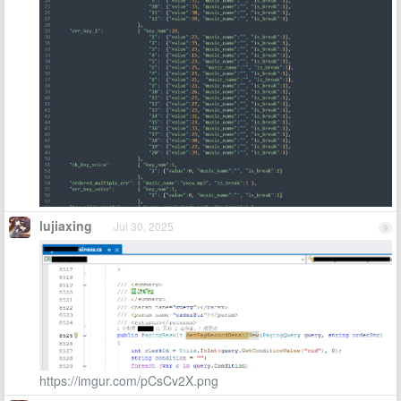
lujiaxing
Jul 30, 2025
9
https://imgur.com/pCsCv2X.png