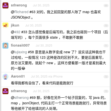
sthwrong
Jul 30, 2025
69
@
Richared
#63 对的，我之前回复的那人除了 map 也喜欢
JSONObject 。
jikun
Jul 30, 2025
70
@
492
#33 怎么感觉像是后端写的，我之前也碰到一个项目（后
端写的），每个页面很多 state ，不敢删不敢删
fionasit007
Jul 30, 2025
71
@
lujiaxing
#58 意思是从数字变成 new 了？说实话这种我也干
过哈哈，一般情况 123 这种是改的区别不大，要是后面重写，
原方法又要用，就起个 new ，这样方便看那一版才是差别最大
的一版😂
Aaron01
Jul 30, 2025 via iPhone
72
看得我都有自信了，看来代码是能跑就行
sthwrong
Jul 30, 2025
73
@
sthwrong
#69 额，好像在另外一个帖子回复的，写 java 的，
map ，jsonObject, 代码主打一个正常场景能跑就行，异常场景
等他被开了给他填坑的人处理。