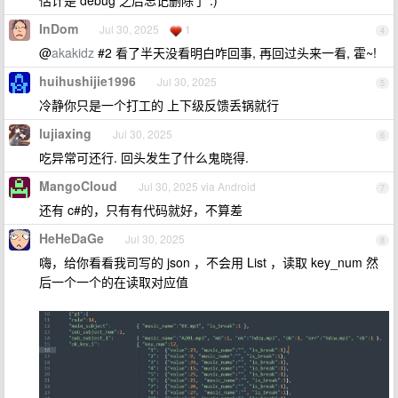
InDom
Jul 30, 2025
1
4
@
akakidz
#2 看了半天没看明白咋回事, 再回过头来一看, 霍~!
huihushijie1996
Jul 30, 2025
5
冷静你只是一个打工的 上下级反馈丢锅就行
lujiaxing
Jul 30, 2025
6
吃异常可还行. 回头发生了什么鬼晓得.
MangoCloud
Jul 30, 2025 via Android
7
还有 c#的，只有有代码就好，不算差
HeHeDaGe
Jul 30, 2025
8
嗨，给你看看我司写的 json ，不会用 List ，读取 key_num 然
后一个一个的在读取对应值