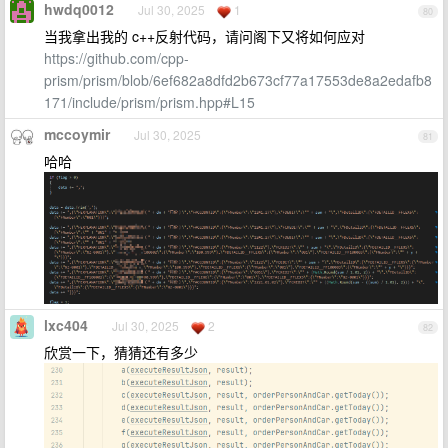
hwdq0012
Jul 30, 2025
1
80
当我拿出我的 c++反射代码，请问阁下又将如何应对
https://github.com/cpp-
prism/prism/blob/6ef682a8dfd2b673cf77a17553de8a2edafb8
171/include/prism/prism.hpp#L15
mccoymir
Jul 30, 2025
81
哈哈
lxc404
Jul 30, 2025
2
82
欣赏一下，猜猜还有多少