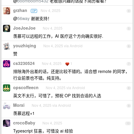
@
boomboom5432
老板感兴趣的话投下简历看看？
grzhan
Nov 4, 2025
OP
4
@
56way
谢谢支持！
JoeJoeJoe
Nov 4, 2025
5
羡慕可以远程的工作，AI 医疗这个方向确实很好.
youzhiqing
Nov 4, 2025 via Android
6
赞
cs3230524
Nov 4, 2025
1
7
排除海外出差的话，还是比较不错的。适合想 remote 的同学，
行业前景也不错。纯支持。
opscoffeecn
Nov 4, 2025 via Android
8
英文不太行，可惜了，预祝 OP 找到合适的人选
Morxi
Nov 4, 2025 via Android
9
羡慕远程+1
crocoBaby
Nov 4, 2025
10
Typescript 狂喜，可惜没 ai 经验