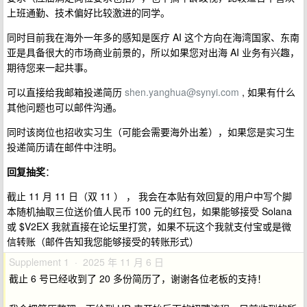
上班通勤、技术偏好比较激进的同学。
同时目前我在海外一年多的感知是医疗 AI 这个方向在海湾国家、东南
亚是具备很大的市场商业前景的，所以如果您对出海 AI 业务有兴趣，
期待您来一起共事。
可以直接给我邮箱投递简历
shen.yanghua@synyi.com
, 如果有什么
其他问题也可以邮件沟通。
同时该岗位也招收实习生（可能会需要海外出差），如果您是实习生
投递简历请在邮件中注明。
回复抽奖
：
截止 11 月 11 日（双 11 ） ， 我会在本贴有效回复的用户中写个脚
本随机抽取三位送价值人民币 100 元的红包，如果能够接受 Solana
或 $V2EX 我就直接在论坛里打赏，如果不玩这个我就支付宝或是微
信转账（邮件告知我您能够接受的转账形式）
Supplement 1 · 2025 年 11 月 6 日
截止 6 号已经收到了 20 多份简历了，谢谢各位老板的支持！