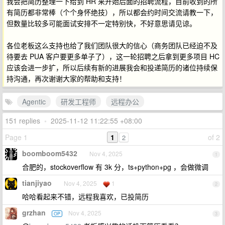
我会把简历整理一下给到 HR 来开始后面的招聘流程，目前收到的所
有简历都非常棒（个个身怀绝技），所以都会约时间交流请教一下，
但数量比较多可能面试安排不一定特别快，不好意思请见谅。
各位老板这么支持也给了我们团队很大的信心（商务团队已经迫不及
待要去 PUA 客户要更多单子了），这一轮招聘之后拿到更多项目 HC
应该会进一步扩，所以后续有新的进展我会和投递简历的诸位持续保
持沟通，再次谢谢大家的帮助和支持！
Agentic
研发工程师
远程办公
151 replies
•
2025-11-12 11:22:55 +08:00
Page 1
1
of 2
2
boomboom5432
Nov 4, 2025
1
合肥的，stockoverflow 有 3k 分，ts+python+pg ，会做微调
tianjiyao
Nov 4, 2025
1
2
哈哈看起来不错，远程我喜欢，已投简历
grzhan
Nov 4, 2025
OP
3