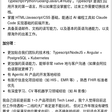
Typescript/Python/Golang/Java/C#/Ruby 。Typescript 是我们应
用开发的第一语言，所以如果您没掌握它，过来工作需要切换技术
栈。
掌握 HTML/Javascript/CSS 基础，能通过 AI 编程工具如 Claude
Code 实现基础的前端开发。
具备英语邮件、文档的读写能力，以及基本的英语沟通能力，以支
撑海外的出差工作。
加分项
：
更加贴合我们团队的技术栈：Typescript/NodeJS + Angular +
PostgreSQL + Kubernetes
更加强的英语能力，能够非常 native 地与客户沟通（如果会阿拉
伯语那就更棒了）
有 Agentic AI 产品的开发落地经验
有医疗信息化项目经验（如 HIS 、EMR 等），熟悉 FHIR 标准者
优先
有深度学习、CV 等机器学习领域经验（如 AI 影像）
我自己目前是前面 1~3 产品项目的 Tech Lead 。我个人觉得目前这
份工作待遇和一二线的大厂肯定是不能比的， 但对工作年限没有硬性
要求（应届满足岗位要求也招），也不搞年龄歧视，比较适合不喜欢