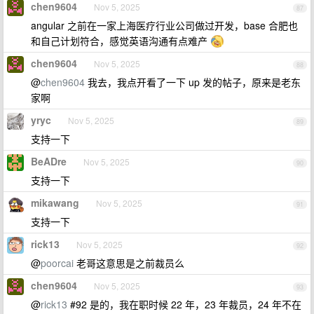
chen9604
Nov 5, 2025
87
angular 之前在一家上海医疗行业公司做过开发，base 合肥也
和自己计划符合，感觉英语沟通有点难产
chen9604
Nov 5, 2025
88
@
chen9604
我去，我点开看了一下 up 发的帖子，原来是老东
家啊
yryc
Nov 5, 2025
89
支持一下
BeADre
Nov 5, 2025
90
支持一下
mikawang
Nov 5, 2025
91
支持一下
rick13
Nov 5, 2025
92
@
poorcai
老哥这意思是之前裁员么
chen9604
Nov 5, 2025
93
@
rick13
#92 是的，我在职时候 22 年，23 年裁员，24 年不在