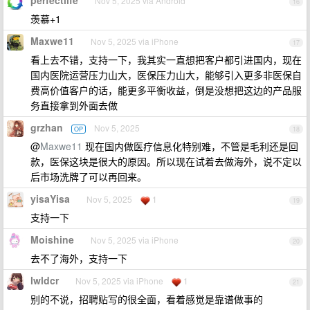
perfectlife
Nov 5, 2025 via Android
16
羡慕+1
Maxwe11
Nov 5, 2025 via iPhone
17
看上去不错，支持一下，我其实一直想把客户都引进国内，现在
国内医院运营压力山大，医保压力山大，能够引入更多非医保自
费高价值客户的话，能更多平衡收益，倒是没想把这边的产品服
务直接拿到外面去做
grzhan
Nov 5, 2025
OP
18
@
Maxwe11
现在国内做医疗信息化特别难，不管是毛利还是回
款，医保这块是很大的原因。所以现在试着去做海外，说不定以
后市场洗牌了可以再回来。
yisaYisa
Nov 5, 2025
1
19
支持一下
Moishine
Nov 5, 2025 via iPhone
20
去不了海外，支持一下
lwldcr
Nov 5, 2025 via iPhone
1
21
别的不说，招聘贴写的很全面，看着感觉是靠谱做事的