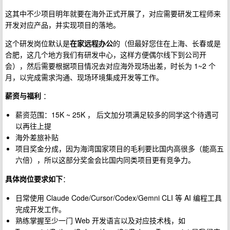
这其中不少项目明年就要在海外正式开展了，对应需要研发工程师来
开发对应产品，并实现项目的落地。
这个研发岗位默认是
在家远程办公
的（但最好您住在上海、长春或是
合肥，这几个地方我们有研发中心，这样方便偶尔线下到公司开
会），然后需要根据项目情况去对应海外现场出差，时长为 1~2 个
月，以完成需求沟通、现场环境集成开发等工作。
薪资与福利
：
薪资范围：15K ~ 25K ， 后文加分项满足较多的同学这个待遇可
以再往上提
海外差旅补贴
项目奖金分成，因为海湾国家项目的毛利要比国内高很多（能高五
六倍），所以这部分奖金会比国内同类项目更有竞争力。
具体岗位要求如下
：
日常使用 Claude Code/Cursor/Codex/Gemni CLI 等 AI 编程工具
完成开发工作。
熟练掌握至少一门 Web 开发语言以及对应技术栈，如