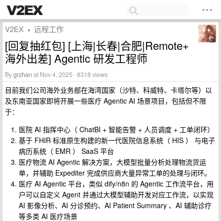
V2EX
远程工作
›
[回复抽红包] [上海|长春|合肥|Remote+
海外出差] Agentic 研发工程师
By
grzhan
at Nov 4, 2025 · 8318 views
目前我们公司海外业务部在海湾国家（沙特、科威特、卡塔尔等）以
及东南亚国家即将开展一些医疗 Agentic AI 场景项目，包括但不限
于：
医院 AI 指挥中心（ ChatBI + 智能告警 + 人员调度 + 工单闭环）
基于 FHIR 标准原生构建的新一代医院信息系统（ HIS ） 与电子
病历系统（ EMR ） SaaS 平台
医疗物流 AI Agentic 解决方案，大模型批量分析处理物流货运
单，并辅助 Expediter 完成供应商大量异常工单的处理与闭环。
医疗 AI Agentic 平台，类似 dify/n8n 的 Agentic 工作流平台，用
户可以自定义 Agent 并通过大模型辅助开发对应工作流，以实现
AI 影像分析、AI 分诊预约、AI Patient Summary 、AI 辅助诊疗
等多类 AI 医疗场景