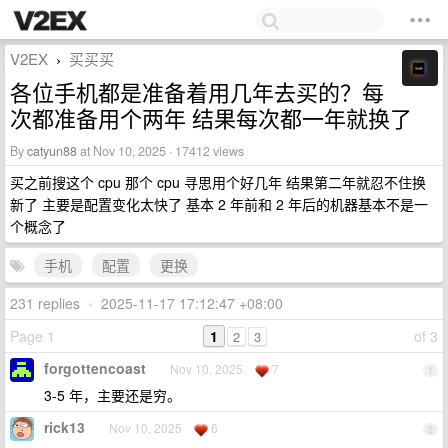
V2EX
买买买
›
各位手机都是准备着用几年去买的？每
次都准备用个两年 结果每次都一年就换了
By
catyun88
at Nov 10, 2025 · 17412 views
买之前搜这个 cpu 那个 cpu 寻思用个好几年 结果第二年就忍不住换
新了 主要是配置变化太快了 基本 2 年前和 2 年后的机器基本不是一
个概念了
手机
配置
更换
231 replies
•
2025-11-17 17:12:47 +08:00
Page 1
1
of 3
2
3
forgottencoast
Nov 10, 2025
7
1
3-5 年，主要还是穷。
rick13
Nov 10, 2025
6
2