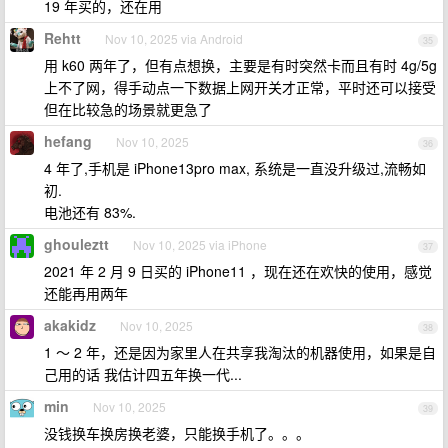
19 年买的，还在用
Rehtt
Nov 10, 2025 via Android
35
用 k60 两年了，但有点想换，主要是有时突然卡而且有时 4g/5g
上不了网，得手动点一下数据上网开关才正常，平时还可以接受
但在比较急的场景就更急了
hefang
Nov 10, 2025
36
4 年了,手机是 iPhone13pro max, 系统是一直没升级过,流畅如
初.
电池还有 83%.
ghouleztt
Nov 10, 2025 via iPhone
37
2021 年 2 月 9 日买的 iPhone11 ，现在还在欢快的使用，感觉
还能再用两年
akakidz
Nov 10, 2025
38
1 ～ 2 年，还是因为家里人在共享我淘汰的机器使用，如果是自
己用的话 我估计四五年换一代...
min
Nov 10, 2025
39
没钱换车换房换老婆，只能换手机了。。。