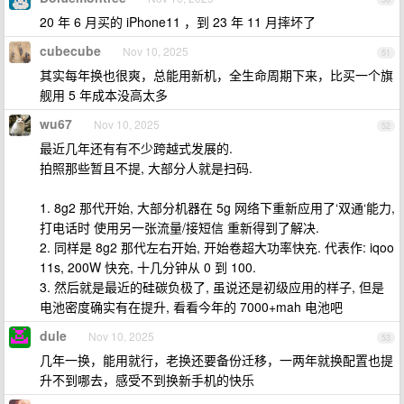
20 年 6 月买的 iPhone11 ，到 23 年 11 月摔坏了
cubecube
Nov 10, 2025
51
其实每年换也很爽，总能用新机，全生命周期下来，比买一个旗
舰用 5 年成本没高太多
wu67
Nov 10, 2025
52
最近几年还有有不少跨越式发展的.
拍照那些暂且不提, 大部分人就是扫码.
1. 8g2 那代开始, 大部分机器在 5g 网络下重新应用了‘双通‘能力,
打电话时 使用另一张流量/接短信 重新得到了解决.
2. 同样是 8g2 那代左右开始, 开始卷超大功率快充. 代表作: iqoo
11s, 200W 快充, 十几分钟从 0 到 100.
3. 然后就是最近的硅碳负极了, 虽说还是初级应用的样子, 但是
电池密度确实有在提升, 看看今年的 7000+mah 电池吧
dule
Nov 10, 2025
53
几年一换，能用就行，老换还要备份迁移，一两年就换配置也提
升不到哪去，感受不到换新手机的快乐