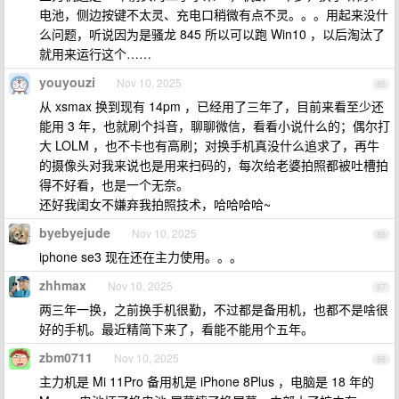
电池，侧边按键不太灵、充电口稍微有点不灵。。。用起来没什
么问题，听说因为是骚龙 845 所以可以跑 Win10 ，以后淘汰了
就用来运行这个……
youyouzi
Nov 10, 2025
85
从 xsmax 换到现有 14pm ，已经用了三年了，目前来看至少还
能用 3 年，也就刷个抖音，聊聊微信，看看小说什么的；偶尔打
大 LOLM ，也不卡也有高刷；对换手机真没什么追求了，再牛
的摄像头对我来说也是用来扫码的，每次给老婆拍照都被吐槽拍
得不好看，也是一个无奈。
还好我闺女不嫌弃我拍照技术，哈哈哈哈~
byebyejude
Nov 10, 2025
86
iphone se3 现在还在主力使用。。。
zhhmax
Nov 10, 2025
87
两三年一换，之前换手机很勤，不过都是备用机，也都不是啥很
好的手机。最近精简下来了，看能不能用个五年。
zbm0711
Nov 10, 2025
88
主力机是 Mi 11Pro 备用机是 iPhone 8Plus ，电脑是 18 年的