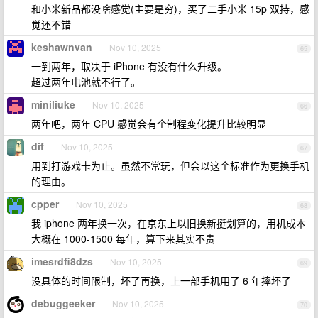
和小米新品都没啥感觉(主要是穷)，买了二手小米 15p 双持，感
觉还不错
keshawnvan
Nov 10, 2025
65
一到两年，取决于 iPhone 有没有什么升级。
超过两年电池就不行了。
miniliuke
Nov 10, 2025
66
两年吧，两年 CPU 感觉会有个制程变化提升比较明显
dif
Nov 10, 2025
67
用到打游戏卡为止。虽然不常玩，但会以这个标准作为更换手机
的理由。
cpper
Nov 10, 2025
68
我 iphone 两年换一次，在京东上以旧换新挺划算的，用机成本
大概在 1000-1500 每年，算下来其实不贵
imesrdfi8dzs
Nov 10, 2025
69
没具体的时间限制，坏了再换，上一部手机用了 6 年摔坏了
debuggeeker
Nov 10, 2025
70