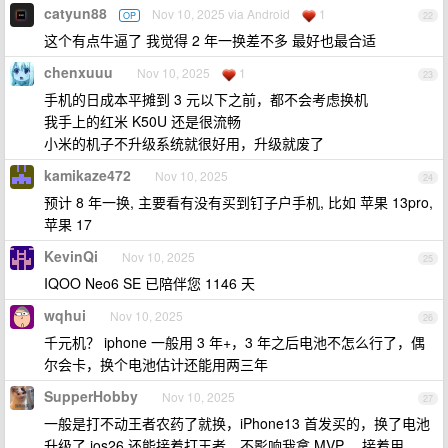
catyun88
Nov 10, 2025 via Android
1
OP
22
这个有点牛逼了 我觉得 2 年一换差不多 最好也最合适
chenxuuu
Nov 10, 2025
1
23
手机的日成本平摊到 3 元以下之前，都不会考虑换机
我手上的红米 K50U 还是很流畅
小米的机子不升级系统就很好用，升级就废了
kamikaze472
Nov 10, 2025
24
预计 8 年一换, 主要看有没有买到钉子户手机, 比如 苹果 13pro,
苹果 17
KevinQi
Nov 10, 2025
25
IQOO Neo6 SE 已陪伴您 1146 天
wqhui
Nov 10, 2025
26
千元机？ iphone 一般用 3 年+，3 年之后电池不怎么行了，偶
尔会卡，换个电池估计还能用两三年
SupperHobby
Nov 10, 2025
27
一般是打不动王者农药了就换，iPhone13 首发买的，换了电池
升级了 ios26 还能接着打王者，不影响我拿 MVP ，接着用