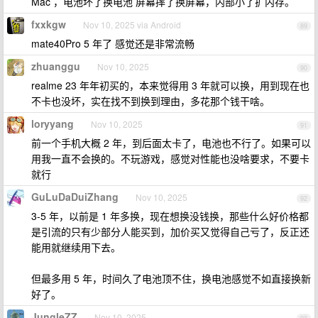
Mac ，电池坏了换电池 屏幕摔了换屏幕，内部小了扩内存。
fxxkgw
Nov 10, 2025 via Android
89
mate40Pro 5 年了 感觉还是非常流畅
zhuanggu
Nov 10, 2025
90
realme 23 年年初买的，本来觉得用 3 年就可以换，用到现在也
不卡也没坏，实在找不到换到理由，多花那个钱干啥。
loryyang
Nov 10, 2025
91
前一个手机大概 2 年，到后面太卡了，电池也不行了。如果可以
用我一直不会换的。不玩游戏，感觉对性能也没啥要求，不要卡
就行
GuLuDaDuiZhang
Nov 10, 2025
92
3-5 年，以前是 1 年多换，现在想换没钱换，那些什么好价格都
是引流的只有少部分人能买到，加价买又觉得自己亏了，反正还
能用就继续用下去。
但最多用 5 年，时间久了电池顶不住，换电池感觉不如直接换新
好了。
JungleZZ
Nov 10, 2025