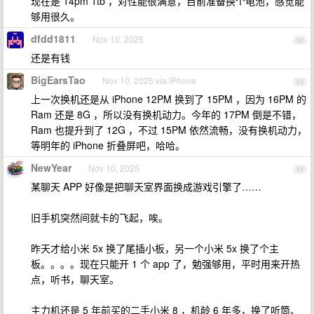
现在是 14pm 1tb ，对性能很满意，目前准备换个电池，感觉能
够用很久。
dfdd1811
Nov 10, 2025
82
还是有钱
BigEarsTao
Nov 10, 2025 via iPhone
83
上一次换机还是从 iPhone 12PM 换到了 15PM ，因为 16PM 的
Ram 还是 8G ，所以没有换机动力。今年的 17PM 倒是不错，
Ram 也提升到了 12G ，不过 15PM 依然流畅，没有换机动力，
等明年的 iPhone 折叠屏吧，哈哈。
NewYear
Nov 10, 2025
84
某聊天 APP 好像是把聊天室界面换成游戏引擎了……
旧手机突然间就卡的飞起，唉。
昨天才给小米 5x 换了尾插小板，另一个小米 5x 换了个主
板。。。。现在只能开 1 个 app 了，勉强够用，平时用来开热
点，听书，聊天室。
主力机还是 5 年前买的二手小米 8 ，机龄 6 年多，换了听筒、