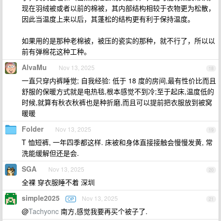
现在羽绒被或者以前的棉被，其内部结构相较于衣物更为松散，
因此当温度上来以后，其蓬松的结构更有利于保持温度。
如果用的是那种老棉被，被压的瓷实的那种，就不行了，所以以
前有弹棉花这种工种。
AlvaMu
Nov 13, 2025
18
一直只穿内裤睡觉; 自我经验: 低于 18 度的房间,最有性价比而且
舒服的保暖方式就是电热毯,根本感觉不到冷;至于起床,温度低的
时候,就算有秋衣秋裤也是种折磨,而且可以提前把衣服放到被窝
暖暖
Folder
Nov 13, 2025
19
T 恤短裤, 一年四季都这样. 床被和身体直接接触会慢慢发黄, 常
洗能缓解但还是会.
SGA
Nov 13, 2025
20
全裸 穿衣服睡不着 深圳
simple2025
Nov 13, 2025
OP
21
@
Tachyonc
南方,感觉我要再买个被子了.