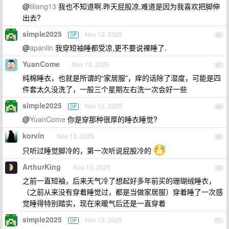
@
liliang13
我也不知道啊.昨天屁股凉,难道是因为我喜欢把脚伸
出去?
simple2025
Nov 13, 2025
OP
66
@
apanlin
我穿短袖睡都受凉,更不要说裸睡了.
YuanCome
Nov 13, 2025
67
纯棉睡衣，也就是所谓的“家居服”，痒的话除了湿度，可能是四
件套太久没洗了，一般三个星期左右洗一次会好一些
simple2025
Nov 13, 2025
OP
68
@
YuanCome
你是穿那种很厚的睡衣睡觉?
korvin
Nov 13, 2025
69
只听过睡觉脚冷的，第一次听说屁股冷的
ArthurKing
Nov 13, 2025
70
之前一直短袖，后来天气冷了想起好多年前买的珊瑚绒睡衣，
（之前从来没有穿着睡觉过，都是当做家居服）穿着睡了一次感
觉睡得特别踏实，现在来暖气后还是一直穿着
simple2025
Nov 13, 2025
OP
71