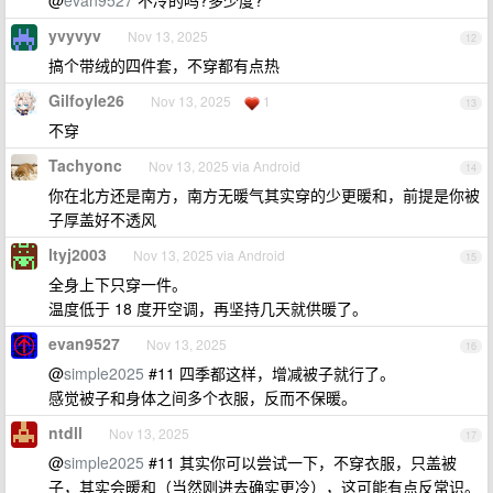
@
evan9527
不冷的吗?多少度?
yvyvyv
Nov 13, 2025
12
搞个带绒的四件套，不穿都有点热
Gilfoyle26
Nov 13, 2025
1
13
不穿
Tachyonc
Nov 13, 2025 via Android
14
你在北方还是南方，南方无暖气其实穿的少更暖和，前提是你被
子厚盖好不透风
ltyj2003
Nov 13, 2025 via Android
15
全身上下只穿一件。
温度低于 18 度开空调，再坚持几天就供暖了。
evan9527
Nov 13, 2025
16
@
simple2025
#11 四季都这样，增减被子就行了。
感觉被子和身体之间多个衣服，反而不保暖。
ntdll
Nov 13, 2025
17
@
simple2025
#11 其实你可以尝试一下，不穿衣服，只盖被
子，其实会暖和（当然刚进去确实更冷），这可能有点反常识。