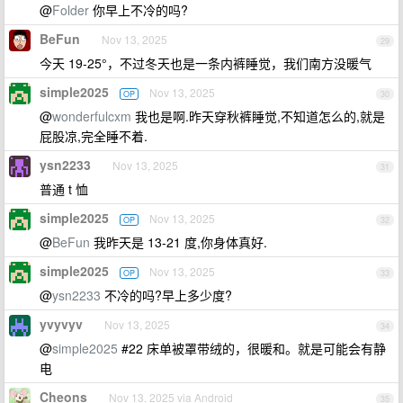
@
Folder
你早上不冷的吗?
BeFun
Nov 13, 2025
29
今天 19-25°，不过冬天也是一条内裤睡觉，我们南方没暖气
simple2025
Nov 13, 2025
OP
30
@
wonderfulcxm
我也是啊.昨天穿秋裤睡觉,不知道怎么的,就是
屁股凉,完全睡不着.
ysn2233
Nov 13, 2025
31
普通 t 恤
simple2025
Nov 13, 2025
OP
32
@
BeFun
我昨天是 13-21 度,你身体真好.
simple2025
Nov 13, 2025
OP
33
@
ysn2233
不冷的吗?早上多少度?
yvyvyv
Nov 13, 2025
34
@
simple2025
#22 床单被罩带绒的，很暖和。就是可能会有静
电
Cheons
Nov 13, 2025 via Android
35