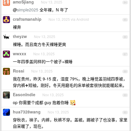
amoSjiang
Nov 13, 2025
84
@
simple2025
全年裸，N 年了
craftsmanship
Nov 13, 2025 via Android
85
裸奔
theyzw
Nov 13, 2025
86
裸睡。而且南方冬天裸睡更爽
wwxxx
Nov 13, 2025
87
一年四季盖同样的一个被子+裸睡
Rossi
Nov 13, 2025
88
我在贵州，昨天 9-15 度，湿度 79%，晚上睡觉盖羽绒四季被，
穿内裤➕短袖，刚好。冬天用磨毛的床单被套很快就能暖起来。
EasonIndie
Nov 13, 2025
89
op 你需要个成都 guy 抱着你睡
hua7328wang
Nov 13, 2025
90
穿秋衣，袜子。内裤，秋裤不穿。盖被。踢被子了也没事，家里
自采暖了，现在。