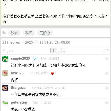
了.
我穿着秋衣秋裤去睡觉,盖着被子,躺了半个小时,屁股还是冷.昨天洗了
澡.
秋衣
秋裤
屁股凉
211 replies
•
2025-11-18 01:25:53 +08:00
Page 1
1
of 3
2
3
simple2025
Nov 13, 2025
OP
1
还有个问题,为什么加绒 5 分裤基本都是女生的啊.
bzw875
Nov 13, 2025
1
2
内裤
Stargaze
Nov 13, 2025 via Android
3
一年四季都是只穿内裤或者不穿..
peteretep
Nov 13, 2025
4
睡衣，不是秋衣