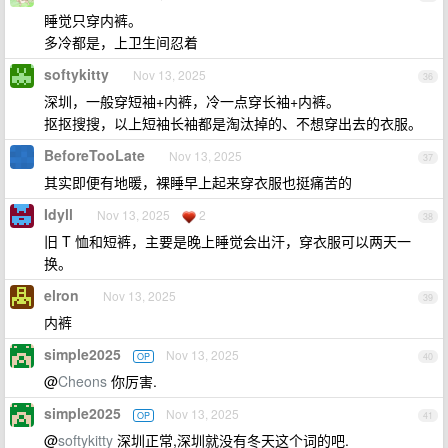
睡觉只穿内裤。
多冷都是，上卫生间忍着
softykitty
Nov 13, 2025
36
深圳，一般穿短袖+内裤，冷一点穿长袖+内裤。
抠抠搜搜，以上短袖长袖都是淘汰掉的、不想穿出去的衣服。
BeforeTooLate
Nov 13, 2025
37
其实即便有地暖，裸睡早上起来穿衣服也挺痛苦的
Idyll
Nov 13, 2025
2
38
旧 T 恤和短裤，主要是晚上睡觉会出汗，穿衣服可以两天一
换。
elron
Nov 13, 2025
39
内裤
simple2025
Nov 13, 2025
OP
40
@
Cheons
你厉害.
simple2025
Nov 13, 2025
OP
41
@
softykitty
深圳正常,深圳就没有冬天这个词的吧.