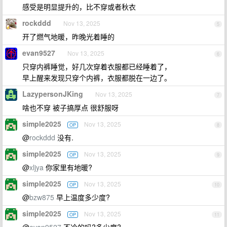
感受是明显提升的，比不穿或者秋衣
rockddd
Nov 13, 2025
5
开了燃气地暖，昨晚光着睡的
evan9527
Nov 13, 2025
6
只穿内裤睡觉，好几次穿着衣服都已经睡着了，
早上醒来发现只穿个内裤，衣服都脱在一边了。
LazypersonJKing
Nov 13, 2025
7
啥也不穿 被子搞厚点 很舒服呀
simple2025
Nov 13, 2025
OP
8
@
rockddd
没有.
simple2025
Nov 13, 2025
OP
9
@
xljya
你家里有地暖?
simple2025
Nov 13, 2025
OP
10
@
bzw875
早上温度多少度?
simple2025
Nov 13, 2025
OP
11