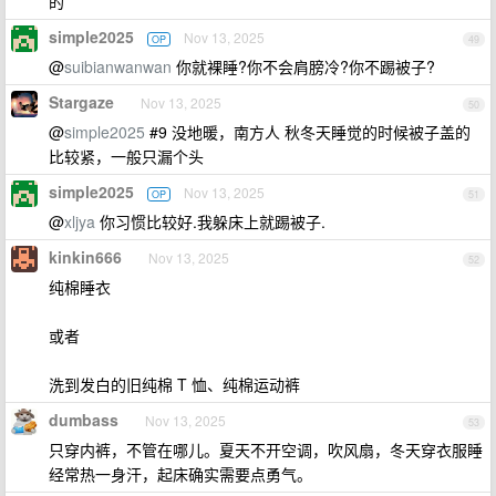
的
simple2025
Nov 13, 2025
OP
49
@
suibianwanwan
你就裸睡?你不会肩膀冷?你不踢被子?
Stargaze
Nov 13, 2025
50
@
simple2025
#9 没地暖，南方人 秋冬天睡觉的时候被子盖的
比较紧，一般只漏个头
simple2025
Nov 13, 2025
OP
51
@
xljya
你习惯比较好.我躲床上就踢被子.
kinkin666
Nov 13, 2025
52
纯棉睡衣
或者
洗到发白的旧纯棉 T 恤、纯棉运动裤
dumbass
Nov 13, 2025
53
只穿内裤，不管在哪儿。夏天不开空调，吹风扇，冬天穿衣服睡
经常热一身汗，起床确实需要点勇气。