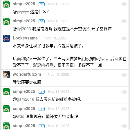
simple2025
Nov 13, 2025
OP
22
@
yvyvyv
这是什么?
simple2025
Nov 13, 2025
OP
23
@
ltyj2003
我是南方啊,我现在是不开空调冷,开了空调痒.
Lockeysama
Nov 13, 2025
24
本来单身住裸了很多年，冷就两层被子。
后面和家人一起住了，三天两头做梦出门没穿裤子。。后面实在
受不了了，就穿内裤睡，很不习惯，多穿不了一点
wonderfulcxm
Nov 13, 2025
25
睡觉还要穿衣服
simple2025
Nov 13, 2025
OP
26
@
gam2046
我去买床新的纤维冬被吧.
simple2025
Nov 13, 2025
OP
27
@
wdo
深圳现在可能还要开空调制冷.
simple2025
Nov 13, 2025
OP
28