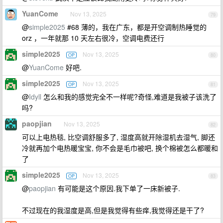
YuanCome
Nov 13, 2025
79
@
simple2025
#68 薄的，我在广东，都是开空调制热睡觉的
orz ，一年就那 10 天左右很冷，空调电费还行
simple2025
Nov 13, 2025
OP
80
@
YuanCome
好吧.
simple2025
Nov 13, 2025
OP
81
@
Idyll
怎么和我的感觉完全不一样呢?奇怪,难道是我被子该洗了
吗?
paopjian
Nov 13, 2025
82
可以上电热毯, 比空调舒服多了, 湿度高就开除湿机去湿气, 脚还
冷就再加个电热暖宝宝, 你不会是毛巾被吧, 换个棉被怎么都暖和
了
simple2025
Nov 13, 2025
OP
83
@
paopjian
有可能是这个原因.我下单了一床新被子.
不过现在的我湿度是高,但是我觉得有些痒,我觉得还是干了?