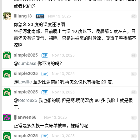
或者化纤的
liliang13
Nov 13, 2025
PRO
60
你怎么 20 度的温度还凉啊
坐标河北南部，目前晚上气温 10 度以下，凌晨都 5 度左右，目
前还没有送暖气，裸睡。只是进被窝的时候凉，暖热了整夜都不
凉啊
simple2025
Nov 13, 2025
OP
61
@
dumbass
你不冷的吗?
simple2025
Nov 13, 2025
OP
62
@
Lowlife
至少比湖南好吧.再怎么说也有接近 20 度.
simple2025
Nov 13, 2025
OP
63
@
totoro625
我也想的啊.但是啊.明明湿度 60 多,我脸上就是很
干.
jjianwen68
Nov 13, 2025
64
正常是多久换一次床单被罩，裸睡的呢
simple2025
Nov 13, 2025
OP
65