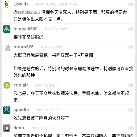
Lowlife
Nov 13, 2025 via iPhone
54
@
simple2025
深圳冬天冷死人，特别是下雨，那真的很要命，
只是偶尔出太阳才暖一点，
fengye0509
Nov 13, 2025
55
裸睡非常舒服的
totoro625
Nov 13, 2025
56
大概只有我最奇葩，裸睡穿双袜子+开空调
如果是睡衣的话，特别冷的时候穿珊瑚绒睡衣，特别厚可以直接
外出的那种
coolair
Nov 13, 2025
57
我也是，冬天不穿秋衣秋裤没法睡，手脚冰凉，怎么都热不起
来。
apanlin
Nov 13, 2025
58
脱光裹着被子睡真的太舒服了
tkhlo
Nov 13, 2025
59
前两天刚看到个热搜：南方湿气大，不要穿棉睡衣，要穿羽绒的