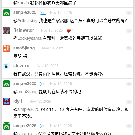
@
korvin
我都怀疑我昨天哪里病了.
simple2025
Nov 13, 2025
OP
72
@
ArthurKing
我也是当家居服,这个东西真的可以当睡衣的吗?
Rainwater
Nov 13, 2025
1
73
@
Lockeysama
有那种非常宽松的睡裤可以试试
amoSjiang
Nov 13, 2025
74
昆明 裸
stevexu
Nov 13, 2025
75
我在武汉，只穿内裤睡觉。经常锻炼，不觉得冷。
simple2025
Nov 13, 2025
OP
76
@
amoSjiang
昆明现在应该不冷的吧.
Idyll
Nov 13, 2025
77
@
simple2025
#42 11 、12 度左右吧，洗漱的时候有点冷，被
窝里不冷。
simple2025
Nov 13, 2025
OP
78
@
stevexu
武汉不是应该比我湖南更冷吗?你身体真好.