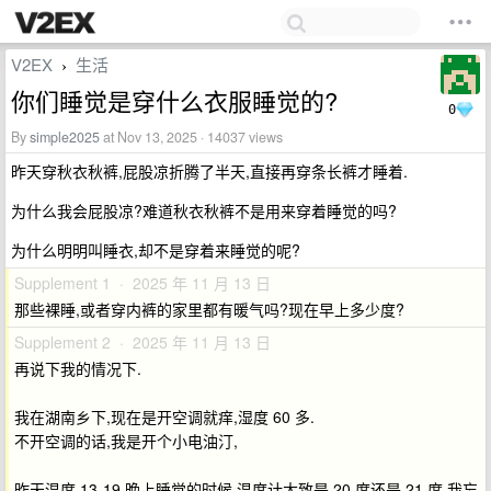
V2EX
生活
›
你们睡觉是穿什么衣服睡觉的?
0
By
simple2025
at Nov 13, 2025 · 14037 views
昨天穿秋衣秋裤,屁股凉折腾了半天,直接再穿条长裤才睡着.
为什么我会屁股凉?难道秋衣秋裤不是用来穿着睡觉的吗?
为什么明明叫睡衣,却不是穿着来睡觉的呢?
Supplement 1 · 2025 年 11 月 13 日
那些裸睡,或者穿内裤的家里都有暖气吗?现在早上多少度?
Supplement 2 · 2025 年 11 月 13 日
再说下我的情况下.
我在湖南乡下,现在是开空调就痒,湿度 60 多.
不开空调的话,我是开个小电油汀,
昨天温度 13-19,晚上睡觉的时候,温度计大致是 20 度还是 21 度,我忘