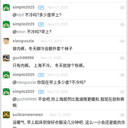
simple2025
Nov 13, 2025
OP
42
@
Idyll
不冷吗?多少度早上?
simple2025
Nov 13, 2025
OP
43
@
elron
不冷吗?早上?
xiaoguozia
Nov 13, 2025
44
穿内裤，冬天脚冷会额外套个袜子
guch99999
Nov 13, 2025
45
只有内裤。 上海不冷。 冬天就穿个秋裤。
simple2025
Nov 13, 2025
OP
46
@
xiaoguozia
你现在早上多少度?不冷吗?
simple2025
Nov 13, 2025
OP
47
@
guch99999
不会吧,你上海居然比我湖南更暖和,我现在就秋裤
啊.
suibianwanwan
Nov 13, 2025
48
没暖气, 早上起床到穿好衣服没几分钟吧, 这么一小会还是能抗住