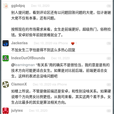
ggbdpq
Dec 10, 2020
78
别人提问题，看到评论区还有以问题回答问题的大佬，估计谢谢
大佬不仅有本事，还有问题。
按照现在的市场需求来看，女生走前端更好，超级热门，俗称捡
钱。安卓好些年前就很难就业了。
Jackeriss
Dec 10, 2020 via iPhone
1
79
不加女生二字怕是得不到这么多热心回复
IndexOutOfBounds
Dec 10, 2020
80
@
learningman
“有关系”用的确实不是很恰当，我的意是是有的
技术方向可能更适合女生。如果是对比前后端，前端更适合女
生，这样的表述总没啥问题吧
CismonX
Dec 10, 2020 via iPhone
81
如楼上所说，不管是做前端还是安卓，和性别没啥关系。如果硬
说哪个方向男女比例更低，从我司来看，其实这两个差不多。女
生占比最多的其实是算法相关方向。
julytex
Dec 10, 2020
82