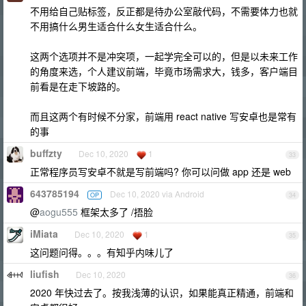
不用给自己贴标签，反正都是待办公室敲代码，不需要体力也就
不用搞什么男生适合什么女生适合什么。
这两个选项并不是冲突项，一起学完全可以的，但是以未来工作
的角度来选，个人建议前端，毕竟市场需求大，钱多，客户端目
前看是在走下坡路的。
而且这两个有时候不分家，前端用 react native 写安卓也是常有
的事
buffzty
Dec 10, 2020
1
33
正常程序员写安卓不就是写前端吗? 你可以问做 app 还是 web
643785194
Dec 10, 2020 via Android
OP
34
@
aogu555
框架太多了 /捂脸
iMiata
Dec 10, 2020
1
35
这问题问得。。。有知乎内味儿了
liufish
Dec 10, 2020
36
2020 年快过去了。按我浅薄的认识，如果能真正精通，前端和