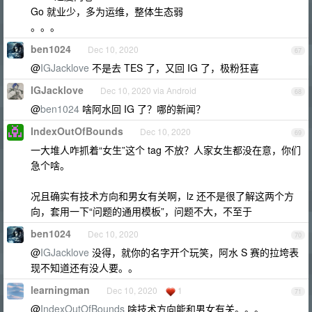
Go 就业少，多为运维，整体生态弱
。。。
ben1024
Dec 10, 2020
67
@
IGJacklove
不是去 TES 了，又回 IG 了，极粉狂喜
IGJacklove
Dec 10, 2020 via Android
68
@
ben1024
啥阿水回 IG 了？哪的新闻？
IndexOutOfBounds
Dec 10, 2020
69
一大堆人咋抓着“女生”这个 tag 不放？人家女生都没在意，你们
急个啥。
况且确实有技术方向和男女有关啊，lz 还不是很了解这两个方
向，套用一下“问题的通用模板”，问题不大，不至于
ben1024
Dec 10, 2020
70
@
IGJacklove
没得，就你的名字开个玩笑，阿水 S 赛的拉垮表
现不知道还有没人要。。
learningman
Dec 10, 2020
1
71
@
IndexOutOfBounds
啥技术方向能和男女有关。。。