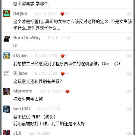
哪个容易学 学哪个.
leeguo
Dec 10, 2020
26
10
这个才是标签化, 真正的女权才应该反对这样的定义. 不是女生该
学什么,是你喜欢学什么...
BornThisWay
Dec 10, 2020
11
UI
skymei
Dec 10, 2020
2
12
我想楼主已经感受到了程序员理性的逻辑思维，O(∩_∩)O
Bijiabo
Dec 10, 2020
6
13
这玩意儿还和性别有关系？
bigtotoro
Dec 10, 2020
3
14
把女生两字去掉
ben1024
Dec 10, 2020
15
要不试试 PHP （狗头）
前期前端好找工作，到后期还是不太好
JLX
Dec 10, 2020
16