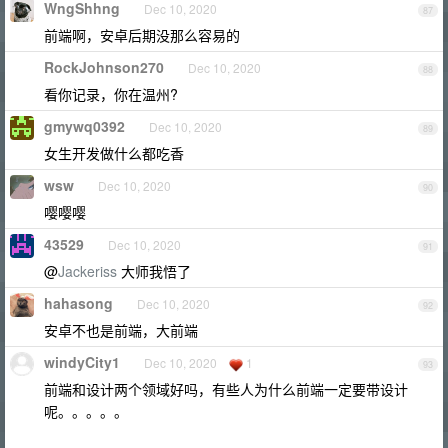
WngShhng
Dec 10, 2020
87
前端啊，安卓后期没那么容易的
RockJohnson270
Dec 10, 2020
88
看你记录，你在温州?
gmywq0392
Dec 10, 2020
89
女生开发做什么都吃香
wsw
Dec 10, 2020
90
嘤嘤嘤
43529
Dec 10, 2020
91
@
Jackeriss
大师我悟了
hahasong
Dec 10, 2020
92
安卓不也是前端，大前端
windyCity1
Dec 10, 2020
1
93
前端和设计两个领域好吗，有些人为什么前端一定要带设计
呢。。。。。