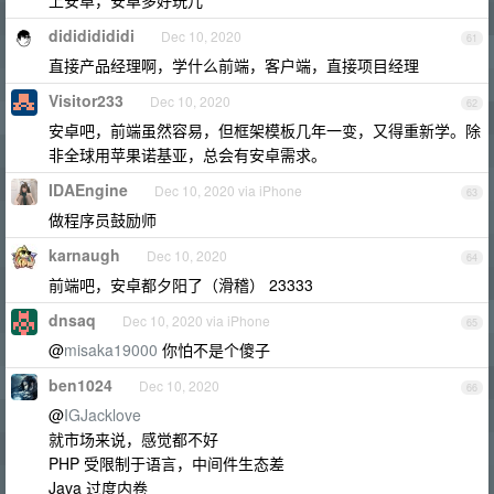
上安卓，安卓多好玩儿
didididididi
Dec 10, 2020
61
直接产品经理啊，学什么前端，客户端，直接项目经理
Visitor233
Dec 10, 2020
62
安卓吧，前端虽然容易，但框架模板几年一变，又得重新学。除
非全球用苹果诺基亚，总会有安卓需求。
IDAEngine
Dec 10, 2020 via iPhone
63
做程序员鼓励师
karnaugh
Dec 10, 2020
64
前端吧，安卓都夕阳了（滑稽） 23333
dnsaq
Dec 10, 2020 via iPhone
65
@
misaka19000
你怕不是个傻子
ben1024
Dec 10, 2020
66
@
IGJacklove
就市场来说，感觉都不好
PHP 受限制于语言，中间件生态差
Java 过度内卷