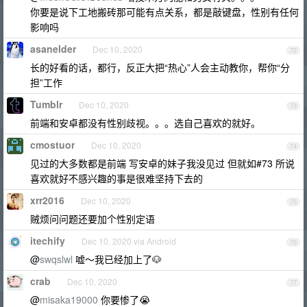
你要是说下工地搬砖那可能有点关系，都是敲键盘，性别有任何
影响吗
asanelder
Dec 10, 2020
72
长的好看的话，都行，反正大把“热心”人会主动教你，帮你“分
担”工作
Tumblr
Dec 10, 2020
73
前端和安卓都没有性别歧视。。。选自己喜欢的就好。
cmostuor
Dec 10, 2020
74
见过的大多数都是前端 写安卓的妹子我没见过 但就如#73 所说
喜欢就好不感兴趣的事是很难坚持下去的
xrr2016
Dec 10, 2020
75
贼烦问问题还要加个性别定语
itechify
Dec 10, 2020 via Android
76
@
swqslwl
嘘～我已经加上了🐶
crab
Dec 10, 2020
77
@
misaka19000
你要惨了😭