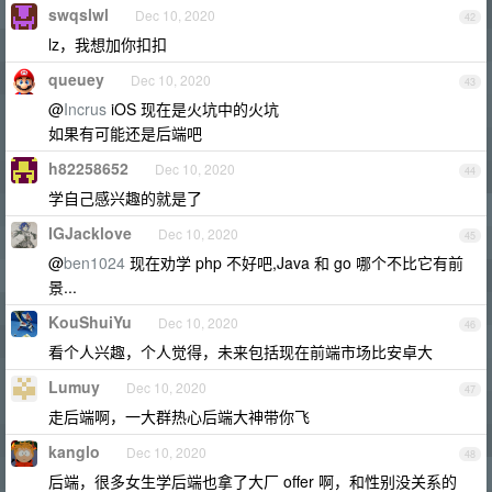
swqslwl
Dec 10, 2020
42
lz，我想加你扣扣
queuey
Dec 10, 2020
43
@
Incrus
iOS 现在是火坑中的火坑
如果有可能还是后端吧
h82258652
Dec 10, 2020
44
学自己感兴趣的就是了
IGJacklove
Dec 10, 2020
45
@
ben1024
现在劝学 php 不好吧,Java 和 go 哪个不比它有前
景...
KouShuiYu
Dec 10, 2020
46
看个人兴趣，个人觉得，未来包括现在前端市场比安卓大
Lumuy
Dec 10, 2020
47
走后端啊，一大群热心后端大神带你飞
kanglo
Dec 10, 2020
48
后端，很多女生学后端也拿了大厂 offer 啊，和性别没关系的