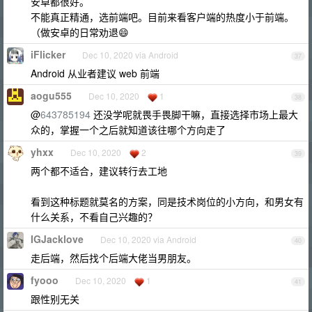
安卓都很好。
不能真正精通，选前端吧。目前来看客户端的热度小于前端。
（做安卓的日常劝退😄
iFlicker
Dec 10, 2020 via Android
37
Android 从业者建议 web 前端
aogu555
Dec 10, 2020
1
38
@
643785194
还没学呢就畏手畏脚干嘛，直接选择市场上最大
众的，掌握一个之后就知道该往哪个方向走了
yhxx
Dec 10, 2020
2
39
两个都不适合，建议转行去工地
看到这种标题就莫名的方案，同是技术岗位的小方向，和男女有
什么关系，不看自己兴趣的？
IGJacklove
Dec 10, 2020 via Android
40
走后端，然后找个后端大佬当男朋友。
fyooo
Dec 10, 2020
1
41
跟性别无关