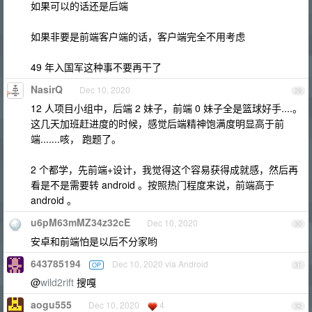
如果可以的话还是后端
如果非要是前端客户端的话，客户端完全不用考虑
49 年入国军这种事不要再干了
NasirQ
Dec 10, 2020
29
12 人项目小组中，后端 2 妹子，前端 0 妹子全是篮球好手....。
这几天加班赶进度的时候，感觉后端精神饱满度明显高于前
端.......咳， 跑题了。
2 个都学，先前端+设计，我觉得这个容易获得成就感，然后再
看是不是需要转 android 。按照热门程度来说，前端高于
android 。
u6pM63mMZ34z32cE
Dec 10, 2020
30
安卓和前端怕是以后不分家哟
643785194
Dec 10, 2020 via Android
OP
31
@
wild2rift
搜嘎
aogu555
Dec 10, 2020
4
32