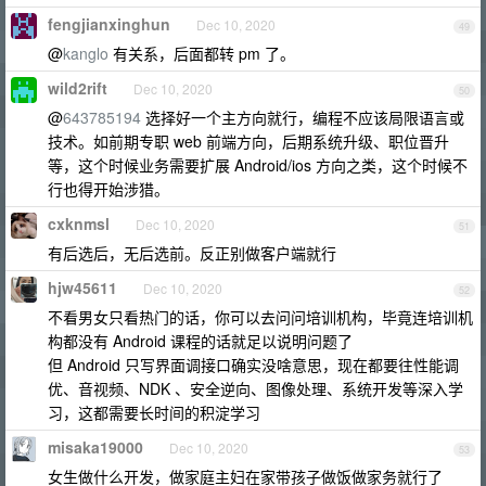
fengjianxinghun
Dec 10, 2020
49
@
kanglo
有关系，后面都转 pm 了。
wild2rift
Dec 10, 2020
50
@
643785194
选择好一个主方向就行，编程不应该局限语言或
技术。如前期专职 web 前端方向，后期系统升级、职位晋升
等，这个时候业务需要扩展 Android/ios 方向之类，这个时候不
行也得开始涉猎。
cxknmsl
Dec 10, 2020
51
有后选后，无后选前。反正别做客户端就行
hjw45611
Dec 10, 2020
52
不看男女只看热门的话，你可以去问问培训机构，毕竟连培训机
构都没有 Android 课程的话就足以说明问题了
但 Android 只写界面调接口确实没啥意思，现在都要往性能调
优、音视频、NDK 、安全逆向、图像处理、系统开发等深入学
习，这都需要长时间的积淀学习
misaka19000
Dec 10, 2020
53
女生做什么开发，做家庭主妇在家带孩子做饭做家务就行了