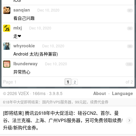
IOS
sanqian
Dec 10, 2020
97
看自己兴趣
mlxj
Dec 10, 2020
98
走❤
whyrookie
Dec 10, 2020
99
Android 太坑(各种兼容)
lbunderway
Dec 10, 2020
100
异常热心
Page 1
1
of 2
2
© 2026 V2EX · 166ms · 3.9.8.5
About
·
Language
618年中大促即将结束：国内外VPS服务器，99元起，续费代金券
[即将结束] 腾讯云618年中大促活动：硅谷CN2、首尔、曼
›
谷、法兰克福、上海、广州VPS服务器，另可免费领取续费/
升级/新购代金券。