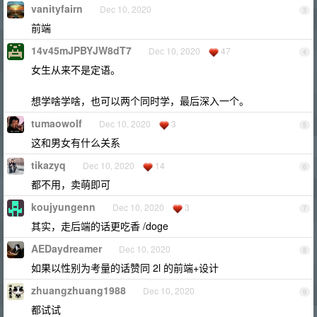
vanityfairn
Dec 10, 2020
3
前端
14v45mJPBYJW8dT7
Dec 10, 2020
47
4
女生从来不是定语。
想学啥学啥，也可以两个同时学，最后深入一个。
tumaowolf
Dec 10, 2020
3
5
这和男女有什么关系
tikazyq
Dec 10, 2020
14
6
都不用，卖萌即可
koujyungenn
Dec 10, 2020
3
7
其实，走后端的话更吃香 /doge
AEDaydreamer
Dec 10, 2020
8
如果以性别为考量的话赞同 2l 的前端+设计
zhuangzhuang1988
Dec 10, 2020
9
都试试