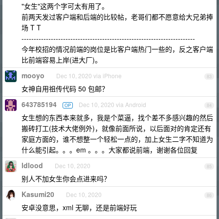
"女生"这两个字可太有用了。
前两天发过客户端和后端的比较帖，老哥们都不愿意给大兄弟捧
场 T T
-----------------------------------------------------------------------
今年校招的情况前端的岗位是比客户端热门一些的，反之客户端
比前端容易上岸(进大厂)。
mooyo
Dec 10, 2020 via iPhone
83
女神自用祖传代码 50 包邮？
643785194
Dec 10, 2020 via Android
OP
84
女生想的东西本来就多，我是个菜逼，找个差不多感兴趣的然后
搬砖打工(技术大佬例外)，就像前面所说，以后面对的肯定还有
家庭方面的，谁不想整一个轻松一点的，加上女生二字不知道为
什么能引起。。。em 。。。大家都说前端，谢谢各位回复
ldlood
Dec 10, 2020
85
别人不加女生你会点进来吗？
Kasumi20
Dec 10, 2020
86
安卓没意思，xml 无聊，还是前端好玩