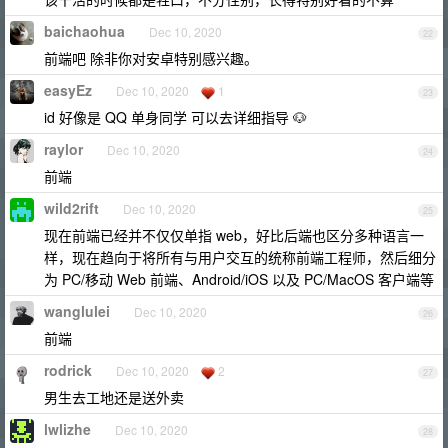
baichaohua
Dec 10, 2020
22
前端吧 除非你对安卓特别感兴趣。
easyEz
Dec 10, 2020
1
23
id 好像是 QQ 单身同学 可以去详细指导 🐶
raylor
Dec 10, 2020
24
前端
wild2rift
Dec 10, 2020
25
现在前端已经并不仅仅单指 web，好比后端也区分多种语言一
样，现在趋向于将所有与用户交互的统称前端工程师，然后细分
为 PC/移动 Web 前端、Android/iOS 以及 PC/MacOS 客户端等
wanglulei
Dec 10, 2020
26
前端
rodrick
Dec 10, 2020
2
27
男生去工地还是送外卖
lwlizhe
Dec 10, 2020
28