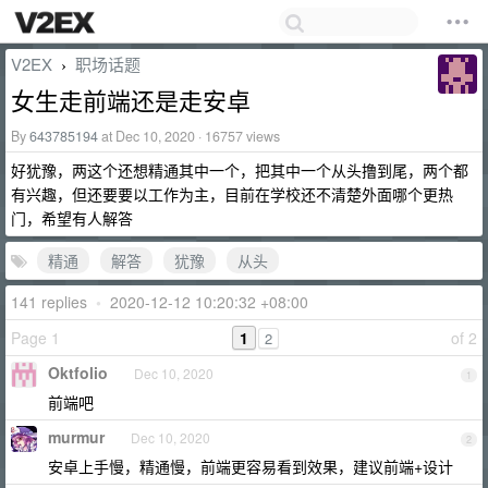
V2EX
职场话题
›
女生走前端还是走安卓
By
643785194
at Dec 10, 2020 · 16757 views
好犹豫，两这个还想精通其中一个，把其中一个从头撸到尾，两个都
有兴趣，但还要要以工作为主，目前在学校还不清楚外面哪个更热
门，希望有人解答
精通
解答
犹豫
从头
141 replies
•
2020-12-12 10:20:32 +08:00
Page 1
1
of 2
2
Oktfolio
Dec 10, 2020
1
前端吧
murmur
Dec 10, 2020
2
安卓上手慢，精通慢，前端更容易看到效果，建议前端+设计