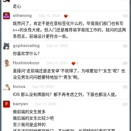
走心
sthwrong
Dec 10, 2020
1
17
既然问了，肯定不是在意标签化什么的，毕竟我们部门也有写
c++的女性大佬。但入门还是推荐易学易找工作的，就问的这两
条而言，前端设计更符合一些。
gophercatlog
Dec 10, 2020
18
你喜欢学什么？
Hoshinokozo
Dec 10, 2020
8
19
直接问“走前端还是走安卓”不就得了，为啥要加个“女生”呢？也
没见男生问问题要特地加个“男生”啊。
Incrus
Dec 10, 2020
20
iOS 那么没有牌面吗？都不再考虑之列，下面也都没人提。
barrysn
Dec 10, 2020
21
做前端的女生居多
做后端的女生比较少吧
至少我司是这样的
该干活的时候都是牲口，不分性别，长得特别好看的不算