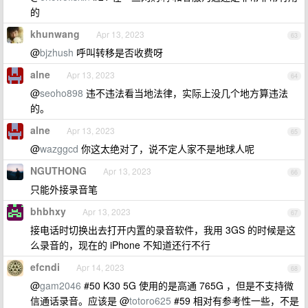
的
khunwang
Apr 13, 2023
63
@
bjzhush
呼叫转移是否收费呀
alne
Apr 13, 2023
64
@
seoho898
违不违法看当地法律，实际上没几个地方算违法
的。
alne
Apr 13, 2023
65
@
wazggcd
你这太绝对了，说不定人家不是地球人呢
NGUTHONG
Apr 13, 2023
66
只能外接录音笔
bhbhxy
Apr 13, 2023
67
接电话时切换出去打开内置的录音软件，我用 3GS 的时候是这
么录音的，现在的 iPhone 不知道还行不行
efcndi
Apr 14, 2023
68
@
gam2046
#50 K30 5G 使用的是高通 765G ，但是不支持微
信通话录音。应该是 @
totoro625
#59 相对有参考性一些，不是