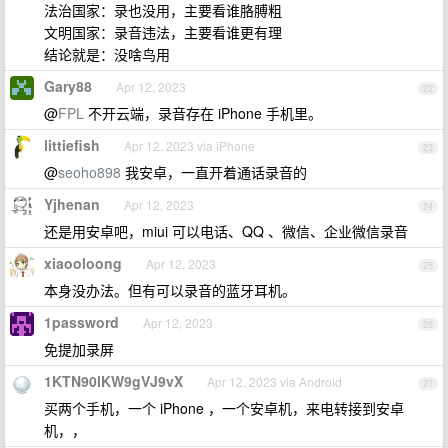
法治国家：录也没用，主要看谁胳膊粗
文明国家：录音违法，主要看谁更有理
结论就是：没啥鸟用
Gary88
Apr 12, 2023
22
@
FPL
不开云端，录音存在 iPhone 手机里。
littiefish
Apr 12, 2023 via iPhone
23
@
seoho898
我安卓，一直开着通话录音的
Yjhenan
Apr 12, 2023
24
还是用安卓吧，miui 可以电话、QQ 、微信、企业微信录音
xiaooloong
Apr 12, 2023
25
本身没办法。但有可以录音的蓝牙耳机。
1password
Apr 12, 2023
26
免提加录屏
1KTN90lKW9gVJ9vX
Apr 12, 2023 via Android
27
买两个手机，一个 iPhone ，一个安卓机，来电转接到安卓
机，，