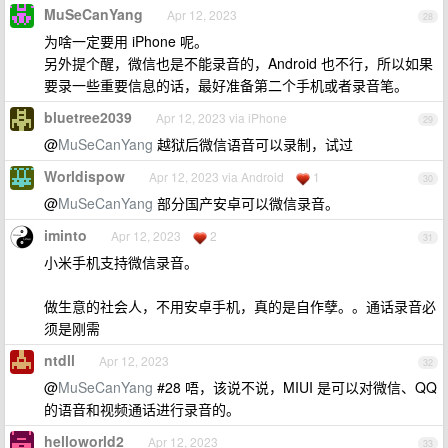
MuSeCanYang
Apr 12, 2023
28
为啥一定要用 iPhone 呢。
另外提个醒，微信也是不能录音的，Android 也不行，所以如果
要录一些重要信息的话，最好准备第二个手机或者录音笔。
bluetree2039
Apr 12, 2023 via iPhone
29
@
MuSeCanYang
越狱后微信语音可以录制，试过
Worldispow
Apr 12, 2023 via Android
1
30
@
MuSeCanYang
部分国产安卓可以微信录音。
iminto
Apr 12, 2023
2
31
小米手机支持微信录音。
做生意的社会人，不用安卓手机，真的是自作孽。。通话录音必
须是刚需
ntdll
Apr 12, 2023
32
@
MuSeCanYang
#28 唔，该说不说，MIUI 是可以对微信、QQ
的语音和视频通话进行录音的。
helloworld2
Apr 12, 2023
33