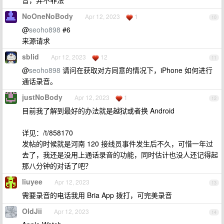
音，并不非法
NoOneNoBody
Apr 12, 2023
1
10
@
seoho898
#6
来源请求
sblid
Apr 12, 2023
12
11
@
seoho898
请问在获取对方同意的情况下，iPhone 如何进行
通话录音。
justNoBody
Apr 12, 2023
1
12
目前我了解到最好的办法就是越狱或者换 Android
详见：/t/858170
发帖的时候就是河南 120 接线员事件发生后不久，可惜一年过
去了，我还是没用上通话录音的功能，同时估计也没人还记得起
那八分钟的对话了吧？
liuyee
Apr 12, 2023
13
需要录音的电话我用 Bria App 拨打，可完美录音
OldJii
Apr 12, 2023
14