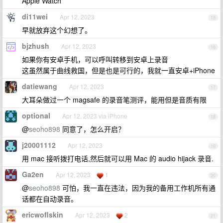
Apple Watch
di11wei
Apr 12, 2023
15
早就放弃这个幻想了。
bjzhush
Apr 12, 2023
16
如果你有安卓手机，可以呼叫转移到安卓上录音
这虽然属于曲线救国，但是也是可行的，我就一直安卓+iPhone
datiewang
Apr 12, 2023
17
大耳朵做过一个 magsafe 的录音笔测评，能用但是音质有限
optional
Apr 12, 2023 via iPhone
18
@
seoho898
同意了，怎么开启？
j20001112
Apr 12, 2023
19
用 mac 接听拨打电话,然后就可以用 Mac 的 audio hijack 录音.
Ga2en
Apr 12, 2023
1
20
@
seoho898
可怕，我一直在违法，因为我的备用工作机所有通
话都在自动录音。
ericwoflskin
Apr 12, 2023
2
21