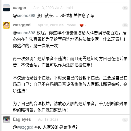
caeger
Apr 13, 2023 via Android
45
@
seoho898
张口就来……查过相关信息了吗
wazggcd
Apr 13, 2023 via iPhone
7
46
@
seoho898
放屁，你这样不懂装懂瞎给人科普误导老百姓，居
心何在？法盲果粉为了给苹果洗地还装法律专家，什么玩意儿！
你这种的，见一次喷一次！
再一次强调：通话录音不违法；而且无需通知对方自己在通话录
音！不仅合法，而且可以作为法庭证据使用！
不仅通话录音不违法，平时录自己的音也不违法，主要是自己在
场录自己；自己不在场把录音设备偷偷放人家那儿那算窃听，窃
听违法！
为了自己的合法权益，请放心大胆的通话录音，千万别听脑残果
粉的瞎科普，他们就知道洗地！
Eagleyes
Apr 13, 2023
47
@
wazggcd
#46 人家没准是鬼佬呢？