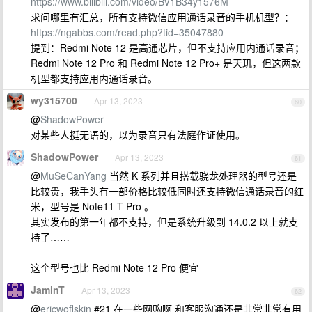
https://www.bilibili.com/video/BV1B34y1576M
​求问哪里有汇总，所有支持微信应用通话录音的手机机型？：
https://ngabbs.com/read.php?tid=35047880
提到：Redmi Note 12 是高通芯片，但不支持应用内通话录音；
Redmi Note 12 Pro 和 Redmi Note 12 Pro+ 是天玑，但这两款
机型都支持应用内通话录音。
wy315700
Apr 13, 2023
60
@
ShadowPower
对某些人挺无语的，以为录音只有法庭作证使用。
ShadowPower
Apr 13, 2023
61
@
MuSeCanYang
当然 K 系列并且搭载骁龙处理器的型号还是
比较贵，我手头有一部价格比较低同时还支持微信通话录音的红
米，型号是 Note11 T Pro 。
其实发布的第一年都不支持，但是系统升级到 14.0.2 以上就支
持了……
这个型号也比 Redmi Note 12 Pro 便宜
JaminT
Apr 13, 2023
62
@
ericwoflskin
#21 在一些网购啊 和客服沟通还是非常非常有用