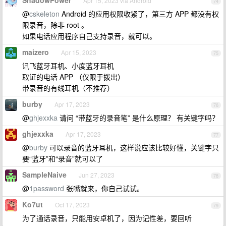
ShadowPower
Apr 15, 2023 via Android
74
@
cskeleton
Android 的应用权限收紧了，第三方 APP 都没有权
限录音，除非 root 。
如果电话应用程序自己支持录音，就可以。
maizero
Apr 15, 2023
75
讯飞蓝牙耳机、小度蓝牙耳机
取证的电话 APP （仅限于拨出）
带录音的有线耳机（不推荐）
burby
Apr 17, 2023
76
@
ghjexxka
请问 “带蓝牙的录音笔” 是什么原理？ 有关键字吗？
ghjexxka
Apr 17, 2023
77
@
burby
可以录音的蓝牙耳机，这样说应该比较好懂，关键字只
要“蓝牙”和“录音”就可以了
SampleNaive
Jun 27, 2023
78
@
1password
张嘴就来，你自己试试。
Ko7ut
Oct 17, 2023
79
为了通话录音，只能用安卓机了，因为记性差，要回听