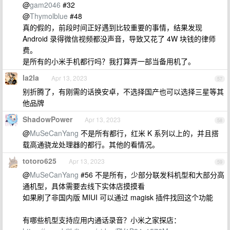
@
gam2046
#32
@
Thymolblue
#48
真的假的，前段时间正好遇到比较重要的事情，结果发现
Android 录得微信视频都没声音，导致又花了 4W 块钱的律师
费。
是所有的小米手机都行吗？我打算弄一部当备用机了。
la2la
Apr 13, 2023
57
别折腾了，有刚需的话换安卓，不选择国产也可以选择三星等其
他品牌
ShadowPower
Apr 13, 2023
58
@
MuSeCanYang
不是所有都行，红米 K 系列以上的，并且搭
载高通骁龙处理器的都行。其他的看情况。
totoro625
Apr 13, 2023
59
@
MuSeCanYang
#56 不是所有，少部分联发科机型和大部分高
通机型，具体需要去线下实体店摸摸看
如果刷了非国内版 MIUI 可以通过 magisk 插件找回这个功能
有哪些机型支持应用内通话录音？小米之家探店：