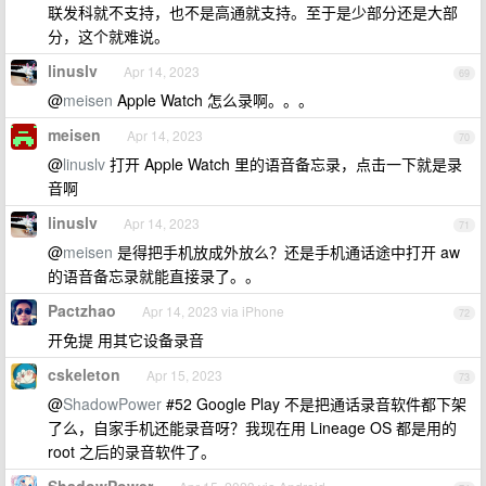
联发科就不支持，也不是高通就支持。至于是少部分还是大部
分，这个就难说。
linuslv
Apr 14, 2023
69
@
meisen
Apple Watch 怎么录啊。。。
meisen
Apr 14, 2023
70
@
linuslv
打开 Apple Watch 里的语音备忘录，点击一下就是录
音啊
linuslv
Apr 14, 2023
71
@
meisen
是得把手机放成外放么？还是手机通话途中打开 aw
的语音备忘录就能直接录了。。
Pactzhao
Apr 14, 2023 via iPhone
72
开免提 用其它设备录音
cskeleton
Apr 15, 2023
73
@
ShadowPower
#52 Google Play 不是把通话录音软件都下架
了么，自家手机还能录音呀？我现在用 Lineage OS 都是用的
root 之后的录音软件了。