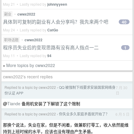
May 21 • Lastly replied by
johnnyyeen
副业
•
cwwx2022
具体到可复制的副业有人会分享吗？我先来两个吧
40
May 24 • Lastly replied by
CatGo
职场话题
•
cwwx2022
程序员失业后的变现思路有没有高人指点一二
1
May 11 • Lastly replied by
94
More topics by cwwx2022
»
cwwx2022's recent replies
Replied to a topic by cwwx2022
QQ 被强制下线要求安装国家网络身
7 月 30
›
日
份认证 APP
@
Tiande
备用机安装了下解锁了这个限制
Replied to a topic by cwwx2022
你失业多久家庭矛盾就开始了？
6 月 5 日
›
那换个说法，失业在家，但是不闲着，做兼职打零工，收入依然能维
持到上班时候的水平，应该也没有理由产生矛盾。