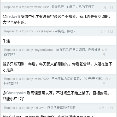
Replied to a topic by cwwx2022
安徽已经 31 度了，热的不行了
6 月 5 日
›
@
fredweili
安徽中小学有没有空调这个不知道，幼儿园是有空调的，
大学也是有的。
Replied to a topic by Luckykeeper
中奖啦，欸嘿~
6 月 5 日
›
牛逼
Replied to a topic by HaydenDeep
10 年后程序员会如何，你做好准
6 月 5
›
日
备了吗？
最多只能预测一年后，每天醒来都是赚的。你看张雪峰，人活在当下
才是真
Replied to a topic by cwwx2022
不出卖体力活的兼职， 20 元/天 有这
6 月 2
›
日
种好事吗？
@
Chicagoake
刷网课是可以啊，不过闲鱼不给上架了。直接封号。
只能小红书了
Replied to a topic by hkiJava
感觉活着真的好累啊
5 月 21 日
›