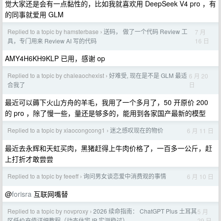
觉大家还是会有一点黏性的，比如我就喜欢用 DeepSeek V4 pro ，有
的同事就爱用 GLM
Replied to a topic by hamsterbase
送码， 做了一个代码 Review 工
7 月
›
16 日
具，专门用来 Review AI 写的代码
AMY4H6KH9KLP 已用，感谢 op
Replied to a topic by chaleaochexist
好难受, 现在是不是 GLM 最适
6 月 20
›
日
合我了
最近可以薅下火山方舟的羊毛，我用了一个多月了，50 开原价 200
的 pro ，除了慢一些，量还是够多的，能用到各家国产最新的模型
Replied to a topic by xiaocongcong1
迷之感叹现在的物价
6 月 11 日
›
最近去永辉和天虹买肉，黑猪赶得上牛肉价格了，一百多一公斤，赶
上打折才敢尝尝
Replied to a topic by feeeff
询问男女谈恋爱中消费观的事情
6 月 10 日
›
@
forisra
互联网嘴替
Replied to a topic by novproxy
2026 续命指南： ChatGPT Plus 土耳其
5 月
›
29 日
区低价充值详细教程（动态住宅 IP 实测稳过）