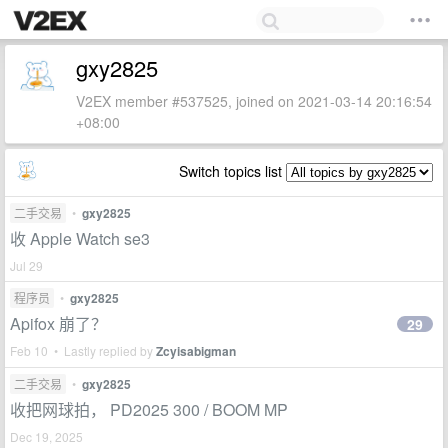
gxy2825
V2EX member #537525, joined on 2021-03-14 20:16:54
+08:00
Switch topics list
二手交易
•
gxy2825
收 Apple Watch se3
Jul 29
程序员
•
gxy2825
Apifox 崩了？
29
Feb 10 • Lastly replied by
Zcyisabigman
二手交易
•
gxy2825
收把网球拍， PD2025 300 / BOOM MP
Dec 19, 2025