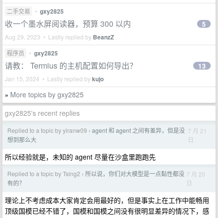
二手交易
•
gxy2825
收一个墨水屏阅读器，预算 300 以内
5
Aug 29, 2023 • Lastly replied by
BeanzZ
程序员
•
gxy2825
请教： Termius 的主机配置如何导出？
13
Jan 15, 2024 • Lastly replied by
kujo
More topics by gxy2825
»
gxy2825's recent replies
Replied to a topic by yiranw09
agent 和 agent 之间有差异，但是没
7 月 21
›
日
想到那么大
所以经验就是，未知的 agent 尽量在沙盒里跑跑先
Replied to a topic by Tsing2
所以说，你们对大模型是一点黏性都没
7 月 20
›
日
有的？
理论上不考虑成本大家肯定会用最好的，但是事实上在工作中能畅用
顶级国模已经不错了，国模和国模之间没有很明显差异的情况下，感