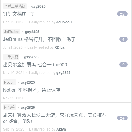
全球工单系统
•
gxy2825
钉钉文档崩了？
22
Dec 12, 2025 • Lastly replied by
doublecui
JetBrains
•
gxy2825
JetBrains 格局打开，不回收羊毛了
4
Jul 21, 2025 • Lastly replied by
XDiLa
二手交易
•
gxy2825
出贝尔金扩展坞-七合一-inc009
2
Nov 10, 2024 • Lastly replied by
gxy2825
Notion
•
gxy2825
Notion 本地损坏，禁止保存
Nov 22, 2023
问与答
•
gxy2825
周末打算双人长沙三天游，求好玩景点、美食推荐
24
or 避雷，听劝
Sep 19, 2023 • Lastly replied by
Akiya