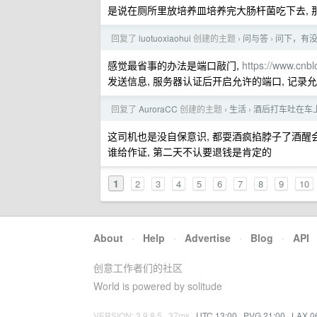
是说在厕所里放培养皿培养完大肠杆菌吃下去, 
回复了
luotuoxiaohui
创建的主题
问与答
问下，有
›
›
感觉最省事的办法是端口敲门,
https://www.cnb
发送信息, 服务器认证后开启允许的端口, 记录允许
回复了
AuroraCC
创建的主题
生活
酒后打车吐在车上
›
›
这司机也是没自保意识, 都耍酒疯掐脖子了酒醒会认
谁给作证, 第二天不认要退钱是肯定的
1
2
3
4
5
6
7
8
9
10
About
·
Help
·
Advertise
·
Blog
·
API
创意工作者们的社区
World is powered by solitude
VERSION: 3.9.8.5 · 37ms ·
UTC 13:00
·
PVG 21:00
·
LAX 0