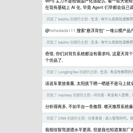
WPS 主力不是给做国产化适配么, 看一些大佬经常分
在现有基础上 AI 化, 毕竟 Agent 们早都会自己
回复了
baizhu
创建的主题
生活
有什么双肩包请推荐
›
›
@
hehedada111
搜索"悬浮背包" 一堆公模产品产
回复了
baizhu
创建的主题
生活
有什么双肩包请推荐
›
›
奇怪, 你们对背负系统都没有需求吗, 这夏天背个
个仿品了,
回复了
LongjingTea
创建的主题
生活
有没有推荐的
›
›
话说车里放香薰, 太阳底下晒一晒是不是马上就
回复了
mychary
创建的主题
问与答
有没有人觉得，
›
›
分析得再多, 不如平台一条推荐, 哪天推荐系统垂
回复了
CNN
创建的主题
分享发现
进入智驾时代，
›
›
我相信智驾道德水平更高, 但是我也知道某些厂商