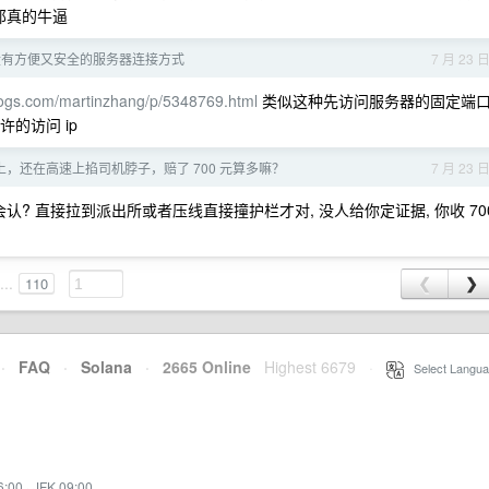
那真的牛逼
没有方便又安全的服务器连接方式
7 月 23 
logs.com/martinzhang/p/5348769.html
类似这种先访问服务器的固定端
的访问 ip
，还在高速上掐司机脖子，赔了 700 元算多嘛？
7 月 23 
? 直接拉到派出所或者压线直接撞护栏才对, 没人给你定证据, 你收 70
...
110
❮
❯
·
FAQ
·
Solana
·
2665 Online
Highest 6679
·
Select Langua
6:00
·
JFK 09:00