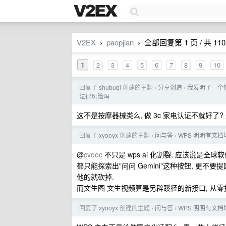
V2EX
paopjian
全部回复第 1 页 / 共 110
›
›
1
2
3
4
5
6
7
8
9
10
回复了
shubuqi
创建的主题
分享创造
我发明了一个
›
›
法律风险吗
这不是按摩器械类么, 做 3c 家电认证不就好
回复了
xyooyx
创建的主题
问与答
WPS 明明有文档
›
›
@
cvooc
不只是 wps ai 化割裂, 应该说是全球软
都只能探索出"问问 Gemini"这种按钮, 更不
他的就砍掉.
而文生图 文生视频算是另辟蹊径的新接口, 从
回复了
xyooyx
创建的主题
问与答
WPS 明明有文档
›
›