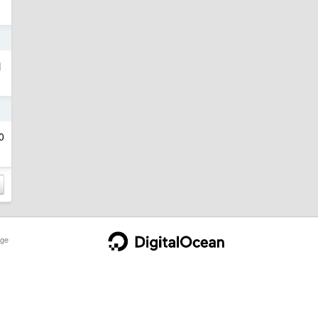
日
口
日
0
ge