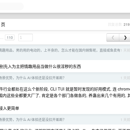
 页
回复总数
219
...
110
❮
❯
情趣用品，男的用的电动的，上半身的，怎么才能在国内销售呢，直接咸鱼卖有
1 天
了? 别先入为主把情趣用品当做什么很淫秽的东西
场景优势，为什么 AI 体验还是没拉开差距？
1 天
件行业都处在这么个新阶段, CLI TUI 就是暂时发现的好用模式, 连 chrom
要提国内这些全都要大厂了, 肯定是各个部门各做各的, 养蛊出来几个有用的, 
零接入更简单
场景优势，为什么 AI 体验还是没拉开差距？
1 天