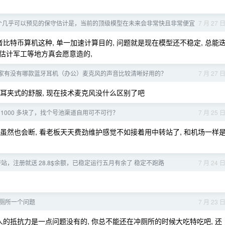
个几乎可以预见的保守估计是，当前的顶级模型在未来会非常快且非常便宜
7 月 27 
比特币算机这种, 单一加速计算目的, 问题就是现在模型还不稳定, 总能
性能真够估计军工等地方真会愿意造的,
家有没有哪款蓝牙耳机（办公）麦克风的声音比较清晰好用的？
7 月 27 
是耳夹式的舒服, 现在技术麦克风没什么区别了吧
1000 多块了，找个号池渠道自用可不可行？
7 月 25 
 虽然也会断, 看老板天天费劲维护感觉不如接着用中转站了, 和机场一样
中转站，注册就送 28.8$余额，已稳定运行五月有余了 稳定不跑路
7 月 24 
厕所一个问题
7 月 23 
人的抵抗力是一点问题没有的, 你总不能还在冲厕所的时候大吃特吃吧, 还