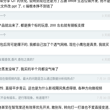
享 QT 的优化, 说明到现在还是为了占据 office 生态位做开发, 而不
读文件改 ppt 了, c 端根本挣不到钱了
一个
3 天
品就出来了, 都是换个标的玩意, 200 左右就有钢板支撑
一个
3 天
包后背可是爆汗的, 我都自己加了个透气网格, 现在小鹰包是真贵, 我就买
车载香氛,香片,香包之类的？
4 天
全蒸发没味了, 我买的半个月都没气味了
现在做视频内容，最大的问题是怎么通过数据分析找热点？
7 月 31 
怜, 直接平步青云. 这也是为什么影视飓风焦虑得很, 各种方向做视频
就不会有插车，逆行等现象，有道理不？
7 月 30 
甚至在智驾里还有效率优先开关, 敢别车, 转向灯一打谁也不爱直接变道,