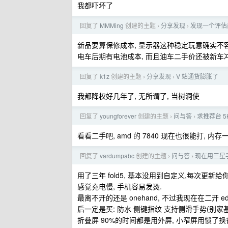
我都吓坏了
回复了
MMMing
创建的主题
分享发现
发现一个评估
›
›
新品要算保修成本, 显示器这种稳定玩意确实不容
电车后期有电池成本, 而且油车二手价还被新车冲
回复了
k1z
创建的主题
分享发现
V 站通货膨胀了
›
›
我都降权好几年了, 无所谓了, 当树洞使
回复了
youngforever
创建的主题
问与答
求推荐台 5
›
›
看看二手吧, amd 的 7840 现在也很能打, 内存
回复了
vardumpabc
创建的主题
问与答
现在用三星
›
›
用了三年 fold5, 基本没用到自定义,每次更新给
感觉充电慢, 手机容易发烫.
最离不开的还是 onehand, 不过我现在在二开 e
后一定是买: 防水 侧键指纹 支持侧滑手势(别
折叠屏 90%的时间都是用外屏, 小窄屏用惯了