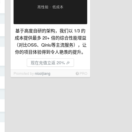
是
前
基于高度自研的架构，我们以 1/3 的
成本提供最多 20+ 倍的综合性能增益
前
（对比OSS、Qiniu等主流服务），让
你的项目体验得到令人艳羡的提升。
现在充值立返 20% 🎉
前
Promoted by
nicoljiang
PRO
日
日