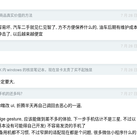
商品真实价值的方法
7 月 28 
易坏, 汽车二手就见仁见智了, 方不方便保养什么的, 油车后期有维护成本
击了, 以后越来越便宜
7 月 28 
K 内 windows 的核显笔记本，现在显卡太贵了买不起独显
7 月 28 
一定要大,
手机的还多吗？
7 月 27 
你瞎改 ui, 折腾半天再自己调回去恶心的一逼,
dge gesture, 应该能做到差不多的体验, 下一步手机估计不是三星, 不过以
家基本没有可能得自己开发) 不容易发烫的手机了
换备用机都不习惯, 不过窄屏的适配现在都是个问题, 很多微信小程序什么的