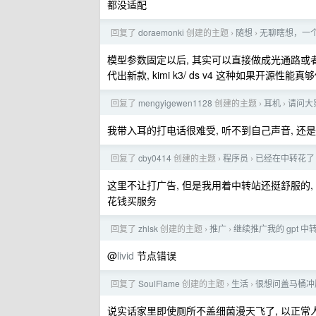
都没适配
回复了
doraemonki
创建的主题
随想
无聊瞎想，一
›
›
模型参数固定以后, 其实可以直接做成光通路或者
代出新款, kimi k3/ ds v4 这种如果开源
回复了
mengyigewen1128
创建的主题
耳机
请问大
›
›
我带入耳的打电话很难受, 听不到自己声音, 还
回复了
cby0414
创建的主题
程序员
已经在中转花了 
›
›
这里不让打广告, 但是我用着中转站还挺舒服的,
花钱买服务
回复了
zhlsk
创建的主题
推广
继续推广我的 gpt 
›
›
@
livid
节点错误
回复了
SoulFlame
创建的主题
生活
很想问盖马桶冲
›
›
说实话家里即使厕所不盖细菌漫天飞了, 以正常