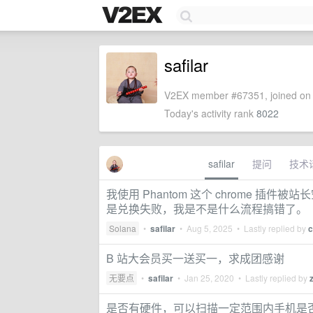
safilar
V2EX member #67351, joined on 
Today's activity rank
8022
safilar
提问
技术
我使用 Phantom 这个 chrome 插件被
是兑换失败，我是不是什么流程搞错了。
Solana
•
safilar
•
Aug 5, 2025
• Lastly replied by
c
B 站大会员买一送买一，求成团感谢
无要点
•
safilar
•
Jan 25, 2020
• Lastly replied by
是否有硬件，可以扫描一定范围内手机是否