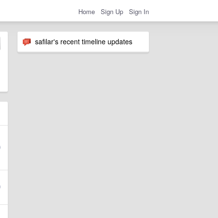
Home
Sign Up
Sign In
safilar's recent timeline updates