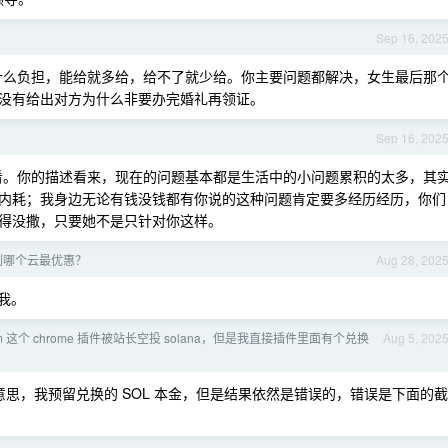
局
Sep 16, 202
什么负担，能给就多给，给不了就少给。你主要问题都解决，女生最后那
没有给出对方为什么非要办完婚礼再领证。
局
Sep 16, 202
看。你的描述看来，现在的问题基本都是生活中的小问题累积的太多，其
内耗；我身边无论有钱没钱都有你说的这种问题肯定要多经历经历，你们
得没撒，只要她不是只针对你这样。
实例哪个云最优惠？
Aug 28, 202
找我。
om 这个 chrome 插件被站长空投 solana，但是我直接插件里面有个兑换
Aug 5, 202
意思，我预留兑换的 SOL 本金，但是结果依然是错误的，错误是下面的截