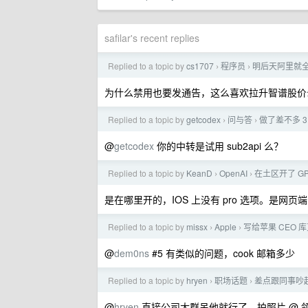
safilar's recent replies
Replied to a topic by
cs1707
程序员
明后天阿里就全
›
›
为什么禁用也要发通告，这么喜欢拉升智谱股价
Replied to a topic by
getcodex
问与答
做了差不多 
›
›
@
getcodex
你的中转是试用 sub2api 么？
Replied to a topic by
KeanD
OpenAI
在土区开了 GPT
›
›
是在哪里开的，IOS 上没有 pro 选项。是网页
Replied to a topic by
missx
Apple
写给苹果 CEO 
›
›
@
dem0ns
#5 有类似的问题，cook 邮箱多少
Replied to a topic by
hryen
职场话题
差点跟同事吵
›
›
@
hryen
直接公司大群吊他就行了，拍照片 @ 