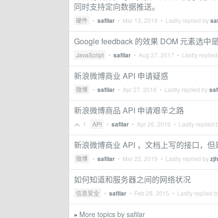
同时支持定向数据推送。
硬件
•
safilar
•
Mar 13, 2019
• Lastly replied by
saf
Google feedback 的效果 DOM 元素
JavaScript
•
safilar
•
Aug 27, 2017
• Lastly replie
新浪微博商业 API 申请疑惑
微博
•
safilar
•
Apr 27, 2016
• Lastly replied by
saf
新浪微博商品 API 申请艰辛之路
1
API
•
safilar
•
Apr 26, 2016
• Lastly replied 
新浪微博商业 API ，文档上写的接口，
微博
•
safilar
•
Mar 22, 2019
• Lastly replied by
zjh
如何知道和服务器之间的网络状况
信息安全
•
safilar
•
Feb 28, 2015
• Lastly replied 
More topics by safilar
»