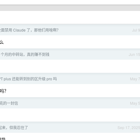
面禁用 Claude 了，那他们用啥啊？
Jul 
么
3 个月的中转站，真的赚不到钱
Jun 1
 plus 还能转到别的区升级 pro 吗
May 
端吗？
库克的一封信
May 
起来，但我忍住了
Sep 17, 202
领导。