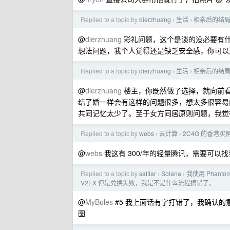
Replied to a topic by
dierzhuang
生活
相亲后的结
›
›
@
dierzhuang
彩礼问题，这个是谈的没必要有
想法问题，我个人觉得还是缺乏安全感，你可以
Replied to a topic by
dierzhuang
生活
相亲后的结
›
›
@
dierzhuang
楼主，你既然做了选择，就向前
结了婚一样会有这样的问题很多，想太多很容易
共同记忆太少了。至于女方同居原则问题，我觉
Replied to a topic by
webs
云计算
2C4G 的香港
›
›
@
webs
我这有 300/年的轻量腾讯，需要可以
Replied to a topic by
safilar
Solana
我使用 Phant
›
›
V2EX 但是兑换失败，我是不是什么流程搞错了。
@
MyBules
#5 我上面话有字打错了，我确认的
图