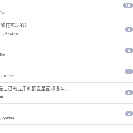
10
ilar
选中是如何实现的？
4
d by
flowfire
4
ilar
1
by
safilar
但是自己的应用的配置里面却没有。
6
ui
4
by
ryd994