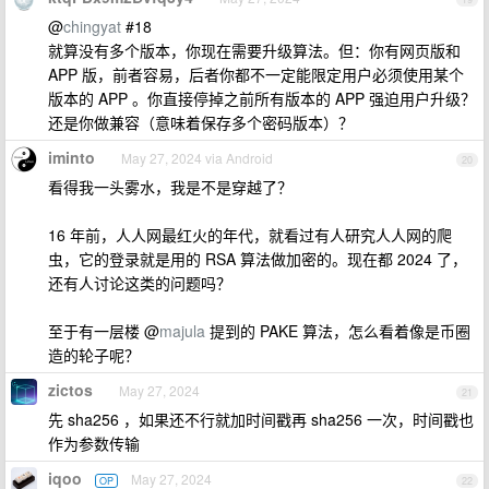
@
chingyat
#18
就算没有多个版本，你现在需要升级算法。但：你有网页版和
APP 版，前者容易，后者你都不一定能限定用户必须使用某个
版本的 APP 。你直接停掉之前所有版本的 APP 强迫用户升级？
还是你做兼容（意味着保存多个密码版本）？
iminto
May 27, 2024 via Android
20
看得我一头雾水，我是不是穿越了？
16 年前，人人网最红火的年代，就看过有人研究人人网的爬
虫，它的登录就是用的 RSA 算法做加密的。现在都 2024 了，
还有人讨论这类的问题吗？
至于有一层楼 @
majula
提到的 PAKE 算法，怎么看着像是币圈
造的轮子呢？
zictos
May 27, 2024
21
先 sha256 ，如果还不行就加时间戳再 sha256 一次，时间戳也
作为参数传输
iqoo
May 27, 2024
OP
22