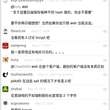
ktqFDx9m2Bvfq3y4
May 27, 2024 via iPhone
67
@
forty
#66
“ 至于说要后端保存每种不同 hash 值的，完全不需要”
要不你再仔细想想？当然如果你说只限 web 当我没说。
DesnLee
May 27, 2024
68
没看到有人讨论 bcrypt 呢
sampeng
May 27, 2024
69
我一直奇怪这有啥好讨论的。。。。
forty
May 27, 2024
70
@
Chad0000
web 也是个客户端，跟别的客户端没有本质区别
liuzhaowei55
May 27, 2024 via Android
71
pbkdf2 在动态 salt 的情况下才有意义吧
zhzbql
May 27, 2024
72
花里胡哨的不如强制密码长度增加 2 个字符
supuwoerc
May 27, 2024
73
我用的 bcrypt...