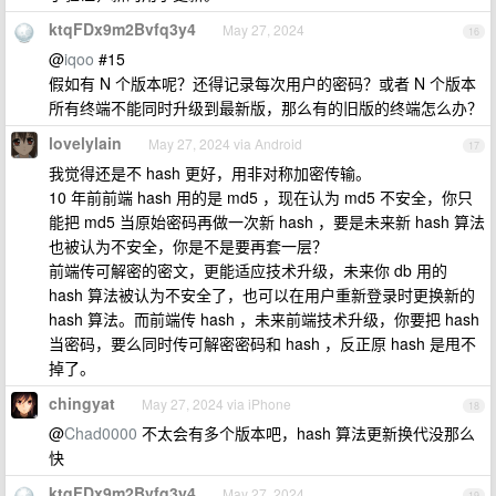
ktqFDx9m2Bvfq3y4
May 27, 2024
16
@
iqoo
#15
假如有 N 个版本呢？还得记录每次用户的密码？或者 N 个版本
所有终端不能同时升级到最新版，那么有的旧版的终端怎么办？
lovelylain
May 27, 2024 via Android
17
我觉得还是不 hash 更好，用非对称加密传输。
10 年前前端 hash 用的是 md5 ，现在认为 md5 不安全，你只
能把 md5 当原始密码再做一次新 hash ，要是未来新 hash 算法
也被认为不安全，你是不是要再套一层？
前端传可解密的密文，更能适应技术升级，未来你 db 用的
hash 算法被认为不安全了，也可以在用户重新登录时更换新的
hash 算法。而前端传 hash ，未来前端技术升级，你要把 hash
当密码，要么同时传可解密密码和 hash ，反正原 hash 是甩不
掉了。
chingyat
May 27, 2024 via iPhone
18
@
Chad0000
不太会有多个版本吧，hash 算法更新换代没那么
快
ktqFDx9m2Bvfq3y4
May 27, 2024
19