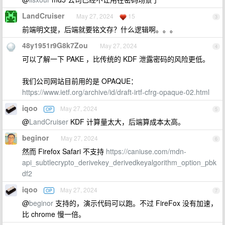
LandCruiser
May 27, 2024
15
3
前端明文提，后端就要铭文存？什么逻辑啊。。。
48y1951r9G8k7Zou
May 27, 2024
4
可以了解一下 PAKE ，比传统的 KDF 泄露密码的风险更低。
我们公司网站目前用的是 OPAQUE：
https://www.ietf.org/archive/id/draft-irtf-cfrg-opaque-02.html
iqoo
May 27, 2024
OP
5
@
LandCruiser
KDF 计算量太大，后端算成本太高。
beginor
May 27, 2024
6
然而 Firefox Safari 不支持
https://caniuse.com/mdn-
api_subtlecrypto_derivekey_derivedkeyalgorithm_option_pbk
df2
iqoo
May 27, 2024
OP
7
@
beginor
支持的，演示代码可以跑。不过 FireFox 没有加速，
比 chrome 慢一倍。