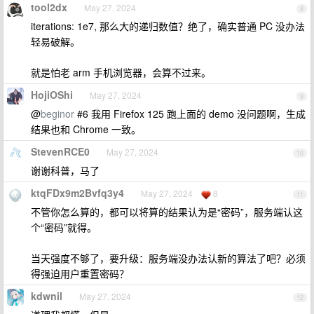
tool2dx
May 27, 2024
8
iterations: 1e7, 那么大的递归数值？绝了，确实普通 PC 没办法
轻易破解。
就是怕老 arm 手机浏览器，会算不过来。
HojiOShi
May 27, 2024
9
@
beginor
#6 我用 Firefox 125 跑上面的 demo 没问题啊，生成
结果也和 Chrome 一致。
StevenRCE0
May 27, 2024
10
谢谢科普，马了
ktqFDx9m2Bvfq3y4
May 27, 2024
8
11
不管你怎么算的，都可以将算的结果认为是“密码”，服务端认这
个“密码”就得。
当天强度不够了，要升级：服务端没办法认新的算法了吧？必须
得强迫用户重置密码？
kdwnil
May 27, 2024
12