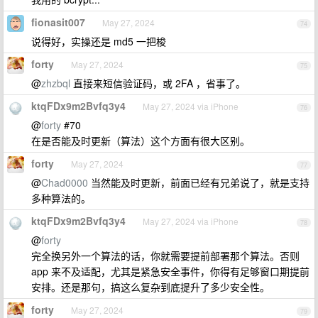
fionasit007
May 27, 2024
74
说得好，实操还是 md5 一把梭
forty
May 27, 2024
75
@
zhzbql
直接来短信验证码，或 2FA ，省事了。
ktqFDx9m2Bvfq3y4
May 27, 2024 via iPhone
76
@
forty
#70
在是否能及时更新（算法）这个方面有很大区别。
forty
May 27, 2024
77
@
Chad0000
当然能及时更新，前面已经有兄弟说了，就是支持
多种算法的。
ktqFDx9m2Bvfq3y4
May 27, 2024 via iPhone
78
@
forty
完全换另外一个算法的话，你就需要提前部署那个算法。否则
app 来不及适配，尤其是紧急安全事件，你得有足够窗口期提前
安排。还是那句，搞这么复杂到底提升了多少安全性。
forty
May 27, 2024
79