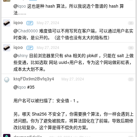
@
iqoo
这也是种 hash 算法，所以我说选个靠谱的 hash 算
法……
iqoo
May 27, 2024
OP
35
@
Chad0000
难度值可以不用写死在客户端，可以通过用户名实
时查询，是公开的。（这个值也没有太大的隐私性）
iqoo
May 27, 2024
OP
36
@
shiny
目前浏览器里只有 sha 相关的 pbkdf ，只能在 salt 上做
些变通，比如选取 网站 uuid+用户名，专为这个网站做彩虹表，
成本太大划不来。
ktqFDx9m2Bvfq3y4
May 27, 2024
37
@
iqoo
#35
用户名可以被扫描了：安全值 - 1 。
另，哪天 Sha256 不安全了，你需要换个算法，你一样会遇到上
述问题。你为了避免被脱库，将算法固化在了前端，导致后期修
改比较复杂，这个算是得不偿失的方案。