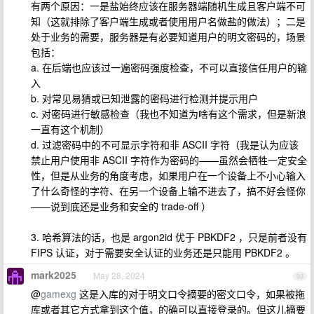
有两个原因：一是盐始终应该在服务器端随机生成且客户端不可
知（这就排除了客户端生成或者使用用户名做盐的做法）；二是
处于业务的需要，服务器是有必要知道用户的明文密码的，场景
包括：
a. 在后端也应该过一遍密码强度检查，不可以直接信任用户的输
入
b. 对常见易猜或已知泄露的密码进行检测并提示用户
c. 对密码进行敏感检查（我也不知道为啥有这个需求，但是新浪
一直有这个机制）
d. 过滤密码中的不可显示字符和非 ASCII 字符（我是认为应该
禁止用户使用非 ASCII 字符作为密码的——虽然会牺牲一定安全
性，但是从业务的角度考虑，如果用户在一个设备上不小心输入
了什么奇怪的字符、在另一个设备上输不进去了，搞不好会怪你
——说到底还是业务和安全的 trade-off ）
3. 哈希算法的话，也是 argon2id 优于 PBKDF2 ，只是前者没有
FIPS 认证，对于需要安全认证的业务还是只能用 PBKDF2 。
mark2025
May 28, 2024
93
@
gamexg
这是入库的对于明文口令摘要的密文口令，如果被拖
库或者其它方式拿到这个值，的确可以直接登录的。但这儿摘要