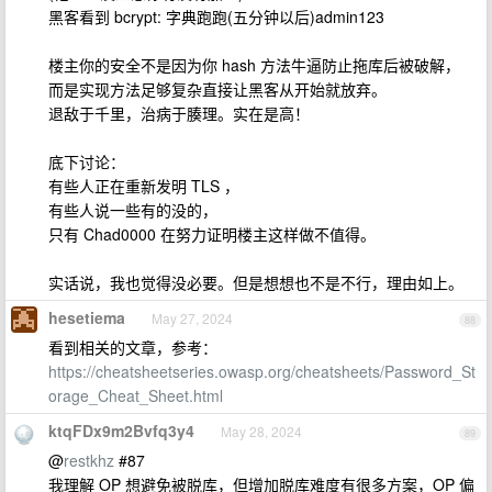
黑客看到 bcrypt: 字典跑跑(五分钟以后)admin123
楼主你的安全不是因为你 hash 方法牛逼防止拖库后被破解，
而是实现方法足够复杂直接让黑客从开始就放弃。
退敌于千里，治病于腠理。实在是高！
底下讨论：
有些人正在重新发明 TLS ，
有些人说一些有的没的，
只有 Chad0000 在努力证明楼主这样做不值得。
实话说，我也觉得没必要。但是想想也不是不行，理由如上。
hesetiema
May 27, 2024
88
看到相关的文章，参考：
https://cheatsheetseries.owasp.org/cheatsheets/Password_St
orage_Cheat_Sheet.html
ktqFDx9m2Bvfq3y4
May 28, 2024
89
@
restkhz
#87
我理解 OP 想避免被脱库，但增加脱库难度有很多方案，OP 偏