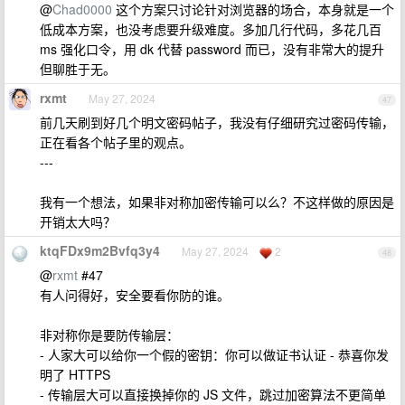
@
Chad0000
这个方案只讨论针对浏览器的场合，本身就是一个
低成本方案，也没考虑要升级难度。多加几行代码，多花几百
ms 强化口令，用 dk 代替 password 而已，没有非常大的提升
但聊胜于无。
rxmt
May 27, 2024
47
前几天刷到好几个明文密码帖子，我没有仔细研究过密码传输，
正在看各个帖子里的观点。
---
我有一个想法，如果非对称加密传输可以么？不这样做的原因是
开销太大吗？
ktqFDx9m2Bvfq3y4
May 27, 2024
2
48
@
rxmt
#47
有人问得好，安全要看你防的谁。
非对称你是要防传输层：
- 人家大可以给你一个假的密钥：你可以做证书认证 - 恭喜你发
明了 HTTPS
- 传输层大可以直接换掉你的 JS 文件，跳过加密算法不更简单