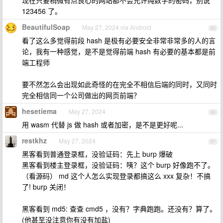
现在只要稍微有点良心的网站都不会允许纯数字的密码，别说
123456 了。
BeautifulSoap
May 27, 2024 via Android
85
看了这么多觉得前段 hash 是极有必要安全非常非常多的人的言
论，我有一种感觉，是不是觉得前端 hash 有必要的基本都是前
端工程师
要不然怎么会出现如此奇怪的在完全不相信后端的同时，又同时
完全相信同一个公司做出的网页前端？
hesetiema
May 27, 2024
86
用 wasm 代替 js 做 hash 或者加密，是不是更好呢...
restkhz
May 27, 2024
87
黑客看到普通登录框，没验证码：先上 burp 爆破
黑客看到楼主登录框，没验证码：咦？这个 burp 好像跑不了。
（看源码） md 这个人怎么实现登录都搞这么 xxx 复杂！不搞
了! burp 关闭！
黑客看到 md5: 查查 cmd5 ，没有？字典跑跑。还没有？算了。
(他甚至没注意你有没有加盐)