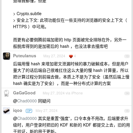
道理我都懂，但是
> Crypto.subtle
> 安全上下文: 此项功能仅在一些支持的浏览器的安全上下文（
HTTPS ）中可用。
而更有必要倒腾前端加密的 http 页面被完全排除在外，另外一
般脱库得到的是加密后的 hash ，也没法拿去撞库吧
Puteulanus
May 27, 2024
4
13
后端用慢 hash 来增加密文泄漏时候的暴力破解成本，但是用户
量大了的话后端自己很难扛住这么大量的慢 hash 计算量，所以
把计算过程分到前端去做，本质上不是为了安全（虽然后端上慢
hash 确实是为了安全），而是一种分布式计算的方案
GaGaGood
May 27, 2024 via iPhone
14
@
Chad0000
同疑问
iqoo
May 27, 2024
OP
15
@
Chad0000
其实是重置“强度”，口令本身不用改。后端要求升
级时，用户登录时把旧的 KDF 和新的 KDF 都提交上去，旧的用
于验证，新的用于更新。