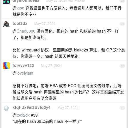
drymonfidelia
May 27, 2024 via iPhone
38
@
iqoo
穿戴设备也不方便输入：老板说别人都可以，我们不行
就是你不专业
tool2dx
May 27, 2024
39
@
Chad0000
没有固化，现在的 hash 和以前的 hash 不一样
了，都是加密码的。
比如 wireguard 协议，里面用的是 blake2s 算法，和 OP 这个类
似，你密码一变，hash 结果天差地别。
forvvvv123
May 27, 2024
40
@
lovelylain
感觉不好搞吧，前端 RSA 或者 ECC 把密码密文传过来，后端
解成明文后 hash 再跟库里的 hash 对比吗？ 这样其实后端开发
能知道用户所有明文密码
ktqFDx9m2Bvfq3y4
May 27, 2024
41
@
tool2dx
#39
“现在的 hash 和以前的 hash 不一样了"