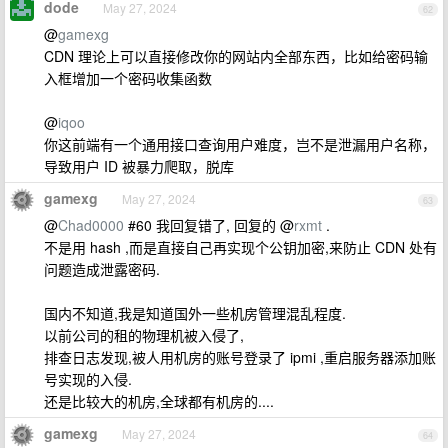
dode
May 27, 2024
62
@
gamexg
CDN 理论上可以直接修改你的网站内全部东西，比如给密码输
入框增加一个密码收集函数
@
iqoo
你这前端有一个通用接口查询用户难度，岂不是泄漏用户名称，
导致用户 ID 被暴力爬取，脱库
gamexg
May 27, 2024
63
@
Chad0000
#60 我回复错了, 回复的 @
rxmt
.
不是用 hash ,而是直接自己再实现个公钥加密,来防止 CDN 处有
问题造成泄露密码.
国内不知道,我是知道国外一些机房管理混乱程度.
以前公司的租的物理机被入侵了,
排查日志发现,被人用机房的账号登录了 ipmi ,重启服务器添加账
号实现的入侵.
还是比较大的机房,全球都有机房的....
gamexg
May 27, 2024
64