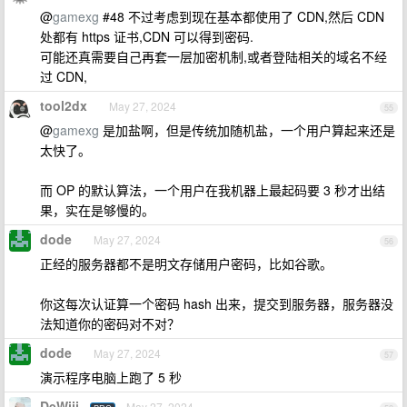
@
gamexg
#48 不过考虑到现在基本都使用了 CDN,然后 CDN
处都有 https 证书,CDN 可以得到密码.
可能还真需要自己再套一层加密机制,或者登陆相关的域名不经
过 CDN,
tool2dx
May 27, 2024
55
@
gamexg
是加盐啊，但是传统加随机盐，一个用户算起来还是
太快了。
而 OP 的默认算法，一个用户在我机器上最起码要 3 秒才出结
果，实在是够慢的。
dode
May 27, 2024
56
正经的服务器都不是明文存储用户密码，比如谷歌。
你这每次认证算一个密码 hash 出来，提交到服务器，服务器没
法知道你的密码对不对？
dode
May 27, 2024
57
演示程序电脑上跑了 5 秒
DeWjjj
May 27, 2024