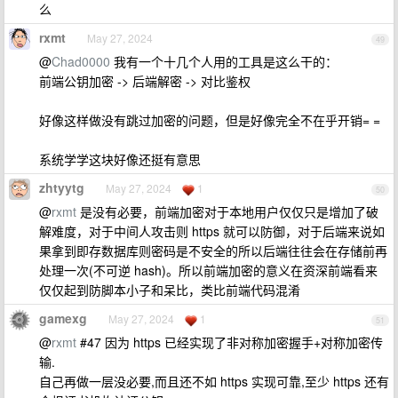
么
rxmt
May 27, 2024
49
@
Chad0000
我有一个十几个人用的工具是这么干的：
前端公钥加密 -> 后端解密 -> 对比鉴权
好像这样做没有跳过加密的问题，但是好像完全不在乎开销= =
系统学学这块好像还挺有意思
zhtyytg
May 27, 2024
1
50
@
rxmt
是没有必要，前端加密对于本地用户仅仅只是增加了破
解难度，对于中间人攻击则 https 就可以防御，对于后端来说如
果拿到即存数据库则密码是不安全的所以后端往往会在存储前再
处理一次(不可逆 hash)。所以前端加密的意义在资深前端看来
仅仅起到防脚本小子和呆比，类比前端代码混淆
gamexg
May 27, 2024
1
51
@
rxmt
#47 因为 https 已经实现了非对称加密握手+对称加密传
输.
自己再做一层没必要,而且还不如 https 实现可靠,至少 https 还有