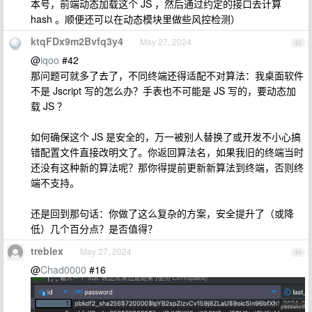
本号，前端动态加载这个 JS ，然后通过约定的接口去计算
hash 。顺便还可以在动态模块里做些风控检测）
ktqFDx9m2Bvfq3y4
May 27, 2024
43
@
iqoo
#42
那问题可就多了去了，不同终端还得适配不对算法：我桌面软件
不是 Jscript 写的怎么办？手表也不可能是 JS 写的，要动态加
载 JS ？
如何确保这个 JS 是安全的，万一被别人替换了或开发不小心搞
错配置文件直接改明文了。你返回算法名，如果我旧的终端当时
还没有这种新的算法呢？那你得提前更新新算法到终端，否则终
端不支持。
还是回到那句话：你做了这么复杂的方案，安全提升了（或降
低）几个百分点？是否值得？
treblex
May 27, 2024
44
@
Chad0000
#16