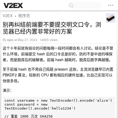
V2EX
程序员
›
别再纠结前端要不要提交明文口令，浏
览器已经内置非常好的方案
By
iqoo
at May 27, 2024 · 14655 views
这个十年前就有结论的问题每隔一段时间都会有人讨论。结论是不管
什么环境，前端提交 hash 后的口令总是好的，防的不是中途的嗅探
者，而是脱库后的破解者。前端 hash 越耗时，脱库后跑字典越慢。
至于前端 hash 也不用自己捣鼓 js/wasm 这些，主流浏览器早已内置
PBKDF2 算法，较新的 CPU 都有相应的硬件加速，比自己实现可以
快很多倍。
演示：
const username = new TextEncoder().encode('alice')

const password = new 
TextEncoder().encode('hello1234')

// 重复 1000 万次 SHA256
