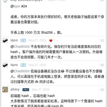
26
@
iqoo
#24
或者，你的方案本来执行得好好的，哪天老板脑子抽筋说某个穿
戴设备也需要对接。
手表上跑 1000 万次 Sha256 ，额。
iqoo
May 27, 2024
1
OP
27
@
Chad0000
不会有碎片化。保存的只有当前难度值和对应的
hash 。客户端升级的时候需要用户重新输入一次密码。升级难
度也不会很频繁，可能几年才一次。
iqoo
May 27, 2024
OP
28
@
Chad0000
低端设备确实没办法😂 不过穿戴设备也不方便输
入，可以直接在手机或电脑上登录，把登录态同步过来。或者通
过扫描等方式把 dk 同步过来。
shiny
May 27, 2024
PRO
29
前端能 hash ，后端也能 hash
大多数情况下脱库都是查彩虹表，这种场景下一个靠谱的 hash
才是关键，而不是在哪一端 hash 的。