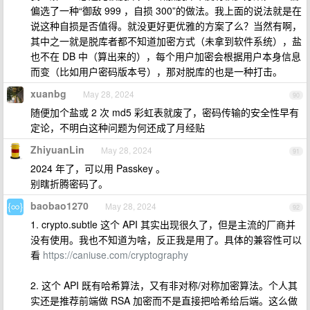
偏选了一种“御敌 999 ，自损 300”的做法。我上面的说法就是在
说这种自损是否值得。就没更好更优雅的方案了么？当然有啊，
其中之一就是脱库者都不知道加密方式（未拿到软件系统），盐
也不在 DB 中（算出来的），每个用户加密会根据用户本身信息
而变（比如用户密码版本号），那对脱库的也是一种打击。
xuanbg
May 28, 2024
90
随便加个盐或 2 次 md5 彩虹表就废了，密码传输的安全性早有
定论，不明白这种问题为何还成了月经贴
ZhiyuanLin
May 28, 2024
91
2024 年了，可以用 Passkey 。
别瞎折腾密码了。
baobao1270
May 28, 2024
92
1. crypto.subtle 这个 API 其实出现很久了，但是主流的厂商并
没有使用。我也不知道为啥，反正我是用了。具体的兼容性可以
看
https://caniuse.com/cryptography
2. 这个 API 既有哈希算法，又有非对称/对称加密算法。个人其
实还是推荐前端做 RSA 加密而不是直接把哈希给后端。这么做