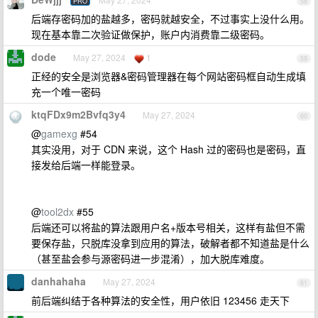
PRO
58
后端存密码加的盐越多，密码就越安全，不过事实上没什么用。
现在基本靠二次验证做保护，账户内消费靠二级密码。
dode
May 27, 2024
1
59
正经的安全是浏览器&密码管理器在每个网站密码框自动生成填
充一个唯一密码
ktqFDx9m2Bvfq3y4
May 27, 2024
60
@
gamexg
#54
其实没用，对于 CDN 来说，这个 Hash 过的密码也是密码，直
接发给后端一样能登录。
@
tool2dx
#55
后端还可以将盐的算法跟用户名+版本号相关，这样有盐但不需
要保存盐，只脱库没拿到应用的算法，破解者都不知道盐是什么
（甚至盐会参与源密码进一步混淆），加大脱库难度。
danhahaha
May 27, 2024
61
前后端纠结于各种算法的安全性，用户依旧 123456 走天下