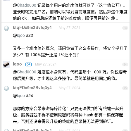
@
Chad0000
记录每个用户的难度值就可以了（这个值公开）。
登录时输完用户名，前端可以得到当前难度值。然后算这个难度
值的 dk 。如果后端还给了新的难度值，顺便再算新的 dk 。
ktqFDx9m2Bvfq3y4
May 27, 2024
23
@
iqoo
#22
又多一个难度值的概念，请问你做了这么多操作，将安全提升了
多少？有 100%提升还是 1%还不到？
iqoo
May 27, 2024
OP
24
@
Chad0000
难度值本身就有，代码里那个 1000 万。你说要考
虑后期升级，才出现这么多操作。最简单就是用固定的值。
ktqFDx9m2Bvfq3y4
May 27, 2024
25
@
iqoo
#24
那你的方案会带来密码碎片化：只要无法做到所有终端一起升
级，服务器就不得不使用原密码将每种 Hash 都算一遍保存起
来，否则还没来得及升级的终端的登录将无法得到验证。
ktqFDx9m2Bvfq3y4
May 27, 2024