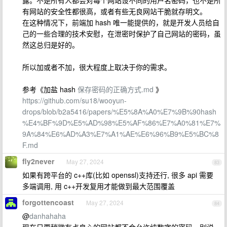
露。不是所有人都会对每个网站设不同的用户名密码，也不是所
有网站的安全性都很高，或者有些无良网站干脆就存明文。
在这种情况下，前端加 hash 唯一能提供的，就是开发人员给自
己的一些合理的技术安慰，在泄密时保护了自己网站的密码，虽
然这总归是好的。
所以加或者不加，很大程度上取决于你的需求。
参考《加盐 hash
保存密码的正确方式.md
》
https://github.com/su18/wooyun-
drops/blob/b2a5416/papers/%E5%8A%A0%E7%9B%90hash
%E4%BF%9D%E5%AD%98%E5%AF%86%E7%A0%81%E7%
9A%84%E6%AD%A3%E7%A1%AE%E6%96%B9%E5%BC%8
F.md
fly2never
May 27, 2024
83
如果有跨平台的 c++库(比如 openssl)支持还行, 很多 api 需要
多端调用, 用 c++开发复用才能做到最大范围覆盖
forgottencoast
May 27, 2024
84
@
danhahaha