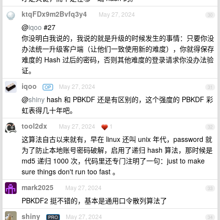
ktqFDx9m2Bvfq3y4
May 27, 2024
30
@
iqoo
#27
你没明白我说的，我说的就是升级的时候发生的事情：只要你没
办法统一升级客户端（让他们一致使用新的难度），你就得保存
难度的 Hash 过后的密码，否则其他难度的登录请求你没办法验
证。
iqoo
May 27, 2024
OP
31
@
shiny
hash 和 PBKDF 还是有区别的，这个强度的 PBKDF 彩
虹表得几十年吧。
tool2dx
May 27, 2024
1
32
这算法自古以来就有，早在 linux 还叫 unix 年代，password 就
为了防止本地账号密码破解，启用了递归 hash 算法，那时候是
md5 递归 1000 次，代码里还专门注明了一句：just to make
sure things don't run too fast 。
mark2025
May 27, 2024
33
PBKDF2 挺不错的，基本是通用口令散列算法了
shiny
May 27, 2024
PRO
34