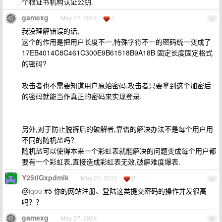
个根证书机构认证公钥.
gamexg
May 27, 2024
1
52
我没理解错误的话,
这个的作用是把用户长度不一,特殊字符不一的密码统一变成了
17EB4014C8C461C300E9B61518B9A18B 固定长度固定格式
的密码?
攻击者也不需要知道用户原始密码,攻击者只要拿到这个加密后
的密码就能当作真正的密码来实现登录.
另外,对于防止脱裤后的破解者,靠谱的解决办法不是每个用户用
不同的随机盐吗?
随机盐可以使得本来一个彩虹表就能解决的问题变成每个用户都
要有一个彩虹表,直接造成彩虹表无效,破解难度爆表.
Y25tIGxpdmlk
May 27, 2024
2
53
@
iqoo
#5 你的网站注册、登陆这类提交密码的操作并发很高
吗？？
gamexg
May 27, 2024
54