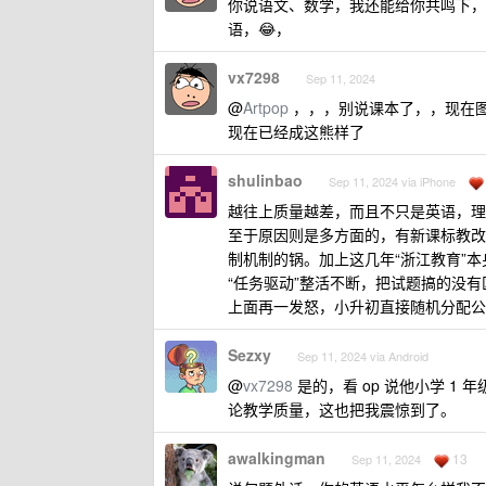
你说语文、数学，我还能给你共鸣下，，
语，😂，
vx7298
Sep 11, 2024
@
Artpop
，，，别说课本了，，现在
现在已经成这熊样了
shulinbao
Sep 11, 2024 via iPhone
越往上质量越差，而且不只是英语，理
至于原因则是多方面的，有新课标教改
制机制的锅。加上这几年“浙江教育”本身
“任务驱动”整活不断，把试题搞的没
上面再一发怒，小升初直接随机分配公
Sezxy
Sep 11, 2024 via Android
@
vx7298
是的，看 op 说他小学 1 
论教学质量，这也把我震惊到了。
awalkingman
13
Sep 11, 2024