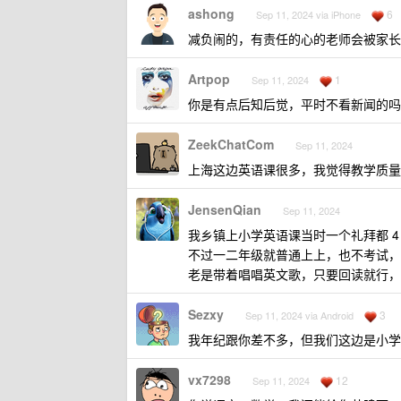
ashong
6
Sep 11, 2024 via iPhone
减负闹的，有责任的心的老师会被家长
Artpop
1
Sep 11, 2024
你是有点后知后觉，平时不看新闻的吗
ZeekChatCom
Sep 11, 2024
上海这边英语课很多，我觉得教学质量
JensenQian
Sep 11, 2024
我乡镇上小学英语课当时一个礼拜都 4
不过一二年级就普通上上，也不考试，
老是带着唱唱英文歌，只要回读就行，认
Sezxy
3
Sep 11, 2024 via Android
我年纪跟你差不多，但我们这边是小学
vx7298
12
Sep 11, 2024