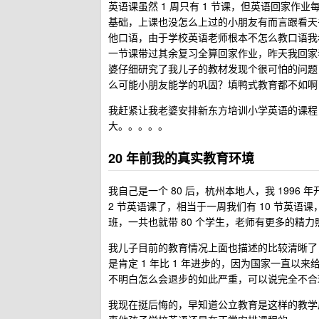
英语课虽然 1 周只有 1 节课，但英语回家作
基础，上课也没怎么上过的小朋友有而言跟看天
他口语，由于学校英语老师根本不怎么教口语我
一节课带过其余复习全算回家作业，昨天我回家
婆仔细研究了我儿子的教材发现个很可怕的问题，按
么可能小朋友能学的巩固？填鸭式教育都不如啊
我赶紧让我老婆安排新东方培训小学英语的课程
大。。。。。
20 年前我的真实教育环境
我自己是一个 80 后，杭州本地人，我 1996 
2 节英语课了，相当于一周我们有 10 节英语课，
班，一共也就带 80 个学生，老师有更多的精
我儿子目前的教育情况上面也描述的比较清晰了
是肯定 1 年比 1 年进步的，因为国家一直
不明白怎么会退步的如此严重，可以说完全不合
我现在挺后悔的，早知道公立教育是这样的教学