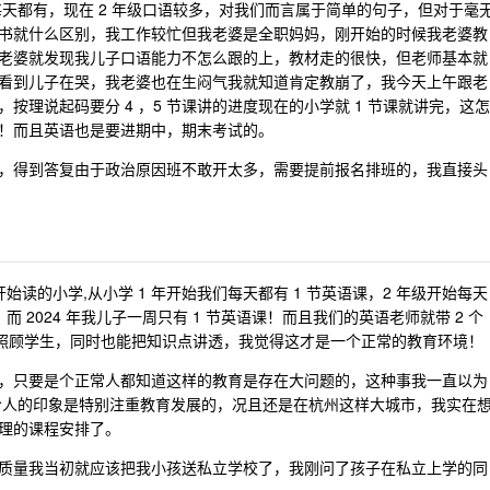
业每天都有，现在 2 年级口语较多，对我们而言属于简单的句子，但对于毫
书就什么区别，我工作较忙但我老婆是全职妈妈，刚开始的时候我老婆教
老婆就发现我儿子口语能力不怎么跟的上，教材走的很快，但老师基本就
看到儿子在哭，我老婆也在生闷气我就知道肯定教崩了，我今天上午跟老
理说起码要分 4 ，5 节课讲的进度现在的小学就 1 节课就讲完，这怎
！而且英语也是要进期中，期末考试的。
，得到答复由于政治原因班不敢开太多，需要提前报名排班的，我直接头
年开始读的小学,从小学 1 年开始我们每天都有 1 节英语课，2 年级开始每天
而 2024 年我儿子一周只有 1 节英语课！而且我们的英语老师就带 2 个
力照顾学生，同时也能把知识点讲透，我觉得这才是一个正常的教育环境！
，只要是个正常人都知道这样的教育是存在大问题的，这种事我一直以为
以来给人的印象是特别注重教育发展的，况且还是在杭州这样大城市，我实在
理的课程安排了。
质量我当初就应该把我小孩送私立学校了，我刚问了孩子在私立上学的同