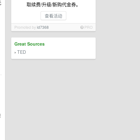
无
取续费/升级/新购代金券。
查看活动
Promoted by
id7368
PRO
Great Sources
TED
›
想