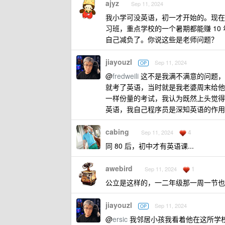
ajyz
Sep 11, 2024
我小学可没英语，初一才开始的。现在
习班，重点学校的一个暑期都能赚 1
自己减负了。你说这些是老师问题？
jiayouzl
Sep 11, 2024
OP
@
fredweili
这不是我满不满意的问题，既
就考了英语，当时就是我老婆周末给他
一样份量的考试，我认为既然上头觉得
英语，我自己程序员是深知英语的作用
cabing
4
Sep 11, 2024
同 80 后，初中才有英语课...
awebird
1
Sep 11, 2024
公立是这样的，一二年级那一周一节也
jiayouzl
Sep 11, 2024
OP
@
ersic
我邻居小孩我看着他在这所学校