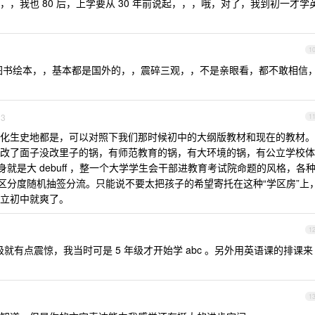
，我也 80 后，上学要从 30 年前说起，，，哦，对了，我到初一才学
1
图书绘本，，基本都是国外的，，震碎三观，，不是亲眼看，都不敢相信
3
1
化生史地都是，可以对照下我们那时候初中的大纲版教材和现在的教材。
改了面子没改里子的锅，有师范教育的锅，有大环境的锅，有公立学校体
就是大 debuff ，整一个大学学生会干部进教育考试院命题的风格，各
有区分度随机抽签分流。只能说不要太把孩子的希望寄托在这种“学区房”上
立初中就爽了。
1
年级就有点震惊，我当时可是 5 年级才开始学 abc 。另外用英语课的排课来
1