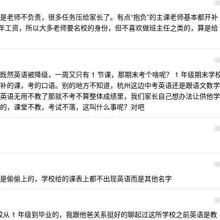
2
是老师不负责，很多任务压给家长了。有点“抱负”的主课老师基本都开补
0 年工资，所以大多老师要名校的身份，但不喜欢做班主任之类的，算是给
2
然英语被降级，一周又只有 1 节课，那期末考个啥呢？ 1 年级期末学
补的课，考的口语。别的地方不知道，杭州这边中考英语还是跟语文数学
英语无用不教了那就不考不算整体成绩里，我们家长自己想办法让供他学
的，课堂不教，考试不落，这叫什么事呢？对吧
2
2
是偷偷上的，学校给的课表上都不出现英语而是其他名字
2
从 1 年级到毕业的，我跟他爸关系挺好的聊起过这所学校之前英语是教