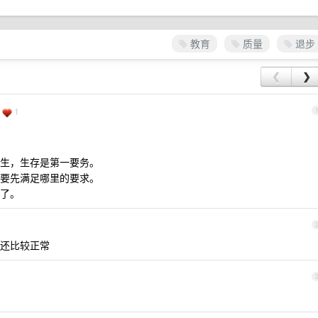
教育
质量
退步
❮
❯
1
生，生存是第一要务。
要先满足哪里的要求。
了。
这还比较正常