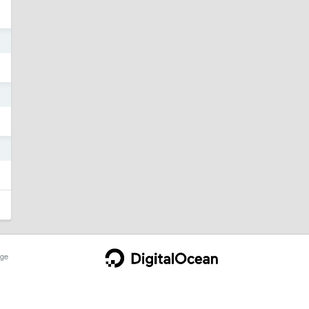
4
4
4
ge