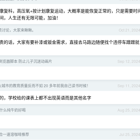
康复科，高压氧+按计划康复运动，大概率是能恢复正常的，只是需要时
间，人生还有无限可能，加油！
责讨论，大家来瞅瞅。
Oct 21, 202
责的话，大家有要补漆或钣金需求，直接去马路边随便找个违停车蹭蹭就
发浏览器脚本 防止儿子沉迷动画片
Sep 12, 202
城市的教育质量反而不如 20 多年前我自己读书时候！
Sep 11, 202
的，学校给的课表上都不出现英语而是其他名字
什么纯牛奶好喝
Aug 25, 202
合一速溶咖啡推荐
Jul 25, 202