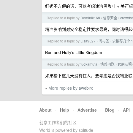
鲜奶不方便的话，可以考虑速溶黑咖啡 + 美可卓
Replied to a topic by
Dominik168
信息安全
crowd
›
›
精准影响到对安全稳定性要求最高，同时请得起律师打
Replied to a topic by
Lisa9527
问与答
求推荐几个 
›
›
Ben and Holly’s Little Kingdom
Replied to a topic by
tuokamuta
情感问题
女朋友粗
›
›
如果楼下这几天没有住人，要考虑是否找物业联
More replies by awebird
»
About
·
Help
·
Advertise
·
Blog
·
API
创意工作者们的社区
World is powered by solitude