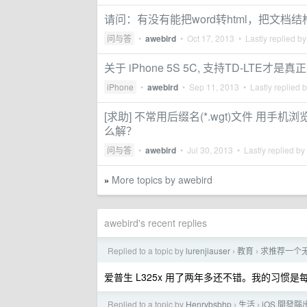
请问：有没有能把word转html，把文档
问与答
•
awebird
•
Oct 17, 2013
• Lastly replied b
关于 iPhone 5S 5C, 支持TD-LT
iPhone
•
awebird
•
Sep 11, 2013
• Lastly replied 
[求助] 不常用后缀名(*.wgt)文件 用手
么解？
问与答
•
awebird
•
Jul 30, 2013
• Lastly replied by
More topics by awebird
»
awebird's recent replies
Replied to a topic by
lurenjiauser
教育
求推荐一个
›
›
爱普生 L325x 用了两年多还不错。我的习惯
Replied to a topic by
Henrybsbhp
生活
iOS 開發
›
›