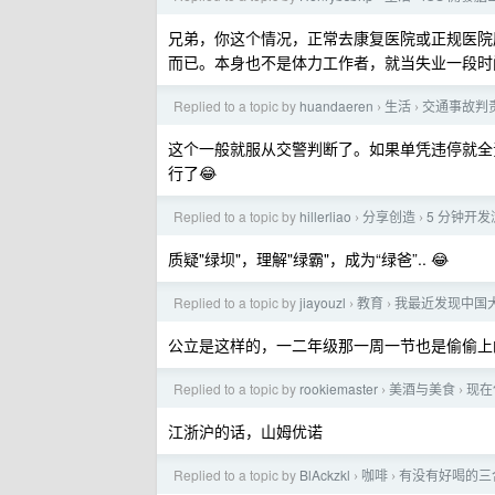
兄弟，你这个情况，正常去康复医院或正规医院
而已。本身也不是体力工作者，就当失业一段时
Replied to a topic by
huandaeren
生活
交通事故判
›
›
这个一般就服从交警判断了。如果单凭违停就全
行了😂
Replied to a topic by
hillerliao
分享创造
5 分钟开
›
›
质疑"绿坝"，理解"绿霸"，成为“绿爸”.. 😂
Replied to a topic by
jiayouzl
教育
我最近发现中国大
›
›
公立是这样的，一二年级那一周一节也是偷偷上
Replied to a topic by
rookiemaster
美酒与美食
现在
›
›
江浙沪的话，山姆优诺
Replied to a topic by
BlAckzkl
咖啡
有没有好喝的三
›
›