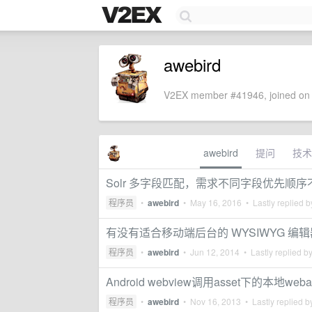
awebird
V2EX member #41946, joined on 
awebird
提问
技术
Solr 多字段匹配，需求不同字段优先顺
程序员
•
awebird
•
May 16, 2016
• Lastly replied 
有没有适合移动端后台的 WYSIWYG 编
程序员
•
awebird
•
Jun 12, 2014
• Lastly replied b
Android webview调用asset下的本地
程序员
•
awebird
•
Nov 16, 2013
• Lastly replied 