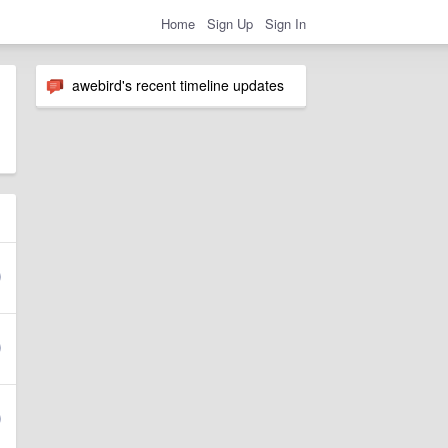
Home
Sign Up
Sign In
awebird's recent timeline updates