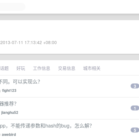
2013-07-11 17:13:42 +08:00
话题
好玩
工作信息
交易信息
城市相关
序不同。可以实现么？
3
by
fight123
辑器推荐？
1
y
jianghu52
webapp，不能传递参数和hash的bug，怎么解？
5
by
awebird