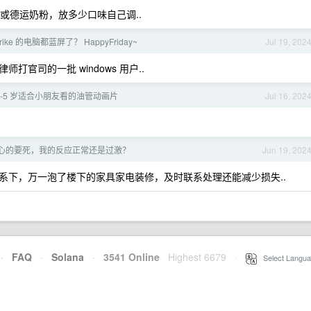
或德运奶粉，放多少口味自己调..
strike 的电脑都蓝屏了？ HappyFriday~
Jul 19, 202
官司的一批 windows 用户..
1-5 岁适合小朋友看的油管动画片
Jul 16, 202
心的要死，我的反应正常还是过激？
Jun 19, 202
系下，万一泡了楼下的家具家电装修，及时联系处理还能减少损失..
·
FAQ
·
Solana
·
3541 Online
Highest 6679
·
Select Langua