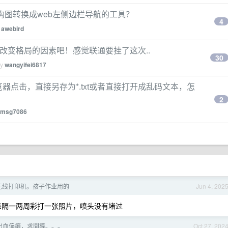
结构图转换成web左侧边栏导航的工具？
4
y
awebird
E才是真正改变格局的因素吧！感觉联通要挂了这次..
30
by
wangyifei6817
机浏览器点击，直接另存为*.txt或者直接打开成乱码文本，怎
2
msg7086
无线打印机，孩子作业用的
Jun 4, 202
是每隔一两周彩打一张照片，喷头没有堵过
腦出血偏癱，求開導。。。
Oct 27, 202