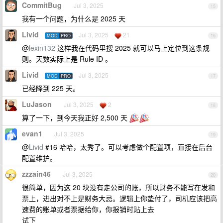
CommitBug
Jul 3, 2025
15
我有一个问题，为什么是 2025 天
Livid
Jul 3, 2025
21
MOD
PRO
16
@
lexin132
这样我在代码里搜 2025 就可以马上定位到这条规
则。天数实际上是 Rule ID 。
Livid
Jul 3, 2025
MOD
PRO
17
已经降到 225 天。
LuJason
Jul 3, 2025
2
18
算了一下，到今天我正好 2,500 天
evan1
Jul 3, 2025
19
@
Livid
#16 哈哈，太秀了。可以考虑做个配置项，直接在后台
配置维护。
zzzain46
Jul 3, 2025
20
很简单，因为这 20 块没有走公司的账，所以财务不能写在发和
票上，进出对不上是财务大忌。逻辑上你垫付了，司机应该把高
速费的账单或者票据给你，你报销时贴上去
试下